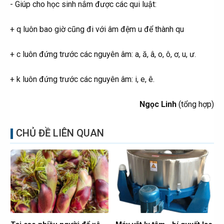
- Giúp cho học sinh nắm được các qui luật:
+ q luôn bao giờ cũng đi với âm đệm u để thành qu
+ c luôn đứng trước các nguyên âm: a, ă, â, o, ô, ơ, u, ư.
+ k luôn đứng trước các nguyên âm: i, e, ê.
Ngọc Linh
(tổng hợp)​
CHỦ ĐỀ LIÊN QUAN