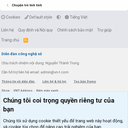
Chuyện trò linh tinh
Cookies
Default style
Tiếng Việt
Liên hệ
Quy định và Nội quy
Chính sách bảo mật
Trợ giúp
Trang chủ
R
S
S
Diễn đàn công nghệ số
Chịu trách nhiệm nội dung: Nguyễn Thành Trung
Cần hỗ trợ liên hệ email: admin@vn-t.com
Thông tin về diễn đàn
Liên hệ & hỗ trợ
Tạo bản Demo
Shop
VNT Addons
Điện máy xanh
Chúng tôi coi trọng quyền riêng tư của
Menu thành viên
Diễn đàn
bạn
Đăng nhập
Tin học căn bản
Chúng tôi sử dụng
cookie thiết yếu
để trang web này hoạt động,
Kích hoạt Windows/ Office miễn phí
và cookie tùy chọn để nâng cao trải nghiệm của bạn.