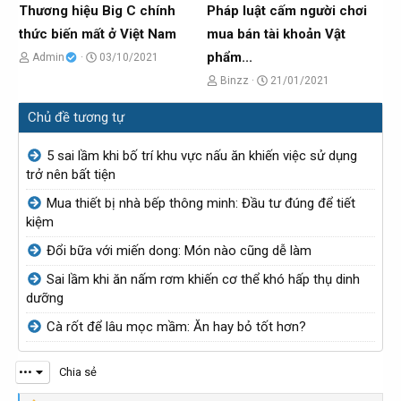
o
o
Thương hiệu Big C chính
Pháp luật cấm người chơi
b
b
thức biến mất ở Việt Nam
mua bán tài khoản Vật
ở
ở
phẩm...
C
N
Admin
03/10/2021
i
i
h
g
C
N
Binzz
21/01/2021
ủ
à
h
g
Chủ đề tương tự
đ
y
ủ
à
ề
g
đ
y
5 sai lầm khi bố trí khu vực nấu ăn khiến việc sử dụng
t
ử
ề
g
trở nên bất tiện
ạ
i
t
ử
Mua thiết bị nhà bếp thông minh: Đầu tư đúng để tiết
o
ạ
i
kiệm
b
o
Đổi bữa với miến dong: Món nào cũng dễ làm
ở
b
Sai lầm khi ăn nấm rơm khiến cơ thể khó hấp thụ dinh
i
ở
dưỡng
i
Cà rốt để lâu mọc mầm: Ăn hay bỏ tốt hơn?
•••
Chia sẻ