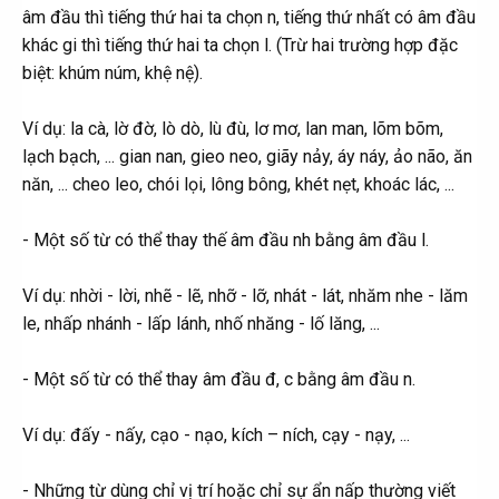
âm đầu thì tiếng thứ hai ta chọn n, tiếng thứ nhất có âm đầu
khác gi thì tiếng thứ hai ta chọn l. (Trừ hai trường hợp đặc
biệt: khúm núm, khệ nệ).
Ví dụ: la cà, lờ đờ, lò dò, lù đù, lơ mơ, lan man, lõm bõm,
lạch bạch, ... gian nan, gieo neo, giãy nảy, áy náy, ảo não, ăn
năn, ... cheo leo, chói lọi, lông bông, khét nẹt, khoác lác, ...
- Một số từ có thể thay thế âm đầu nh bằng âm đầu l.
Ví dụ: nhời - lời, nhẽ - lẽ, nhỡ - lỡ, nhát - lát, nhăm nhe - lăm
le, nhấp nhánh - lấp lánh, nhố nhăng - lố lăng, ...
- Một số từ có thể thay âm đầu đ, c bằng âm đầu n.
Ví dụ: đấy - nấy, cạo - nạo, kích – ních, cạy - nạy, ...
- Những từ dùng chỉ vị trí hoặc chỉ sự ẩn nấp thường viết