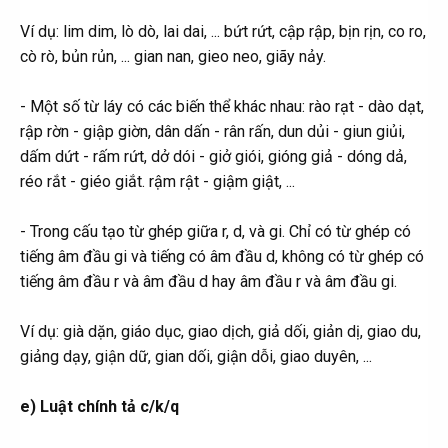
Ví dụ: lim dim, lò dò, lai dai, ... bứt rứt, cập rập, bịn rịn, co ro,
cò rò, bủn rủn, ... gian nan, gieo neo, giãy nảy.
- Một số từ láy có các biến thể khác nhau: rào rạt - dào dạt,
rập rờn - giập giờn, dân dấn - rân rấn, dun dủi - giun giủi,
dấm dứt - rấm rứt, dở dói - giở giói, gióng giả - dóng dả,
réo rắt - giéo giắt. rậm rật - giậm giật, ...
- Trong cấu tạo từ ghép giữa r, d, và gi. Chỉ có từ ghép có
tiếng âm đầu gi và tiếng có âm đầu d, không có từ ghép có
tiếng âm đầu r và âm đầu d hay âm đầu r và âm đầu gi.
Ví dụ: già dặn, giáo dục, giao dịch, giả dối, giản dị, giao du,
giảng dạy, giận dữ, gian dối, giận dỗi, giao duyên, ...
e) Luật chính tả c/k/q