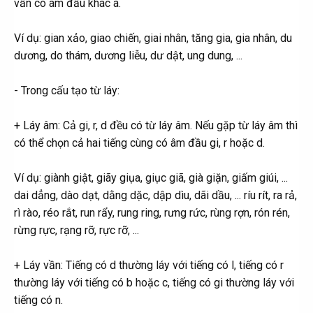
vần có âm đầu khác a.
Ví dụ: gian xảo, giao chiến, giai nhân, tăng gia, gia nhân, du
dương, do thám, dương liễu, dư dật, ung dung, ...
- Trong cấu tạo từ láy:
+ Láy âm: Cả gi, r, d đều có từ láy âm. Nếu gặp từ láy âm thì
có thể chọn cả hai tiếng cùng có âm đầu gi, r hoặc d.
Ví dụ: giành giật, giãy giụa, giục giã, già giặn, giấm giúi, ...
dai dẳng, dào dạt, dằng dặc, dập dìu, dãi dầu, ... ríu rít, ra rả,
rì rào, réo rắt, run rẩy, rung ring, rưng rức, rùng rợn, rón rén,
rừng rực, rạng rỡ, rực rỡ, ...
+ Láy vần: Tiếng có d thường láy với tiếng có l, tiếng có r
thường láy với tiếng có b hoặc c, tiếng có gi thường láy với
tiếng có n.