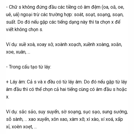
- Chữ s không đứng đầu các tiềng có âm đệm (oa, oă, oe,
uê, uâ) ngoại trừ các trường hợp: soát, soạt, soạng, soạn,
suất. Do đó nếu gặp các tiếng dạng này thì ta chọn x để
viết không chọn s.
Ví dụ: xuề xoà, xoay xở, xoành xoạch, xuềnh xoàng, xoăn,
xoe, xuân, ...
- Trong cấu tạo từ láy:
+ Láy âm: Cả s và x đều có từ láy âm. Do đó nếu gặp từ láy
âm đầu thì có thể chọn cả hai tiếng cùng có âm đầu s hoặc
x.
Ví dụ: sắc sảo, suy suyển, sờ soạng, sục sạo, sung sướng,
sỗ sành, ... xao xuyến, xôn xao, xàm xỡ, xì xào, xí xoá, xấp
xỉ, xoèn xoẹt, ...