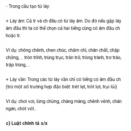
- Trong cầu tạo từ láy:
+ Láy âm: Cả tr và ch đều có từ láy âm. Do đó nếu gặp láy
âm đầu thì ta có thể chọn cả hai tiếng cùng có âm đầu ch
hoặc tr.
Ví dụ: chông chênh, chen chúc, chăm chỉ, chân chất, chập
chững, ... tròn trĩnh, trùng trục, trăn trở, tròng trành, trơ tráo,
trập trùng, ...
+ Láy vần: Trong các từ láy vần chỉ có tiếng có âm đầu ch
(trừ một số trường hợp đặc biệt: trét lẹt, trót lọt, trụi lủi)
Ví dụ: chơi vơi, lừng chừng, chàng màng, chênh vênh, chán
ngán, chót vót...
c) Luật chính tả s/x