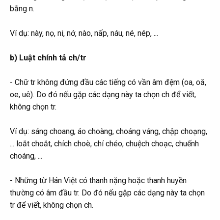
bằng n.
Ví dụ: này, nọ, ni, nớ, nào, nấp, náu, né, nép, ...
b) Luật chính tả
ch/tr
- Chữ tr không đứng đầu các tiếng có vần âm đệm (oa, oă,
oe, uê). Do đó nếu gặp các dạng này ta chọn ch để viết,
không chọn tr.
Ví dụ: sáng choang, áo choàng, choáng váng, chập choạng,
... loắt choắt, chích choè, chí chéo, chuệch choạc, chuếnh
choáng, ...
- Những từ Hán Việt có thanh nặng hoặc thanh huyền
thường có âm đầu tr. Do đó nếu gặp các dạng này ta chọn
tr để viết, không chọn ch.