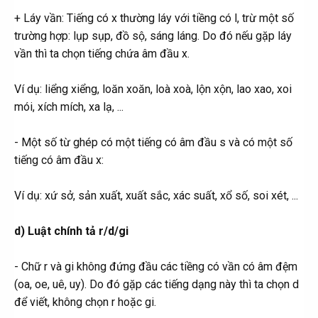
+ Láy vần: Tiếng có x thường láy với tiềng có l, trừ một số
trường hợp: lụp sụp, đồ sộ, sáng láng. Do đó nếu gặp láy
vần thì ta chọn tiếng chứa âm đầu x.
Ví dụ: liểng xiểng, loăn xoăn, loà xoà, lộn xộn, lao xao, xoi
mói, xích mích, xa lạ, ...
- Một số từ ghép có một tiếng có âm đầu s và có một số
tiếng có âm đầu x:
Ví dụ: xứ sở, sản xuất, xuất sắc, xác suất, xổ số, soi xét, ...
d) Luật chính tả r/d/gi
- Chữ r và gi không đứng đầu các tiềng có vần có âm đệm
(oa, oe, uê, uy). Do đó gặp các tiếng dạng này thì ta chọn d
để viết, không chọn r hoặc gi.