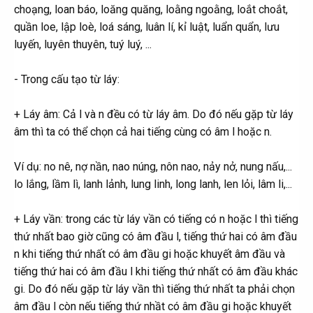
choạng, loan báo, loăng quăng, loằng ngoằng, loắt choắt,
quần loe, lập loè, loá sáng, luân lí, kỉ luật, luẩn quẩn, lưu
luyến, luyên thuyên, tuý luý, ...
- Trong cấu tạo từ láy:
+ Láy âm: Cả l và n đều có từ láy âm. Do đó nếu gặp từ láy
âm thì ta có thể chọn cả hai tiếng cùng có âm l hoặc n.
Ví dụ: no nê, nợ nần, nao núng, nôn nao, nảy nở, nung nấu,...
lo lắng, lầm lì, lanh lảnh, lung linh, long lanh, len lỏi, lâm li,...
+ Láy vần: trong các từ láy vần có tiếng có n hoặc l thì tiếng
thứ nhất bao giờ cũng có âm đầu l, tiếng thứ hai có âm đầu
n khi tiếng thứ nhất có âm đầu gi hoặc khuyết âm đầu và
tiếng thứ hai có âm đầu l khi tiếng thứ nhất có âm đầu khác
gi. Do đó nếu gặp từ láy vần thì tiếng thứ nhất ta phải chọn
âm đầu l còn nếu tiếng thứ nhầt có âm đầu gi hoặc khuyết