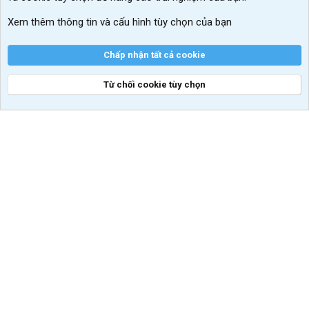
VIP add-ons Xenforo
Xem thêm thông tin và cấu hình tùy chọn của bạn
Khuyến mãi và tài trợ
Chấp nhận tất cả cookie
Từ chối cookie tùy chọn
®
Community platform by XenForo
© 2010-2026 XenForo Ltd.