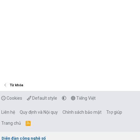
Từ khóa
Cookies
Default style
Tiếng Việt
Liên hệ
Quy định và Nội quy
Chính sách bảo mật
Trợ giúp
Trang chủ
R
S
S
Diễn đàn công nghệ số