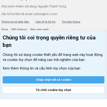
Chịu trách nhiệm nội dung: Nguyễn Thành Trung
Cần hỗ trợ liên hệ email: admin@vn-t.com
Thông tin về diễn đàn
Liên hệ & hỗ trợ
Tạo bản Demo
Shop
VNT Addons
Điện máy xanh
Chúng tôi coi trọng quyền riêng tư của
Menu thành viên
Diễn đàn
bạn
Đăng nhập
Tin học căn bản
Chúng tôi sử dụng
cookie thiết yếu
để trang web này hoạt động,
Kích hoạt Windows/ Office miễn phí
và cookie tùy chọn để nâng cao trải nghiệm của bạn.
VIP add-ons Xenforo
Xem thêm thông tin và cấu hình tùy chọn của bạn
Khuyến mãi và tài trợ
Chấp nhận tất cả cookie
Từ chối cookie tùy chọn
®
Community platform by XenForo
© 2010-2026 XenForo Ltd.