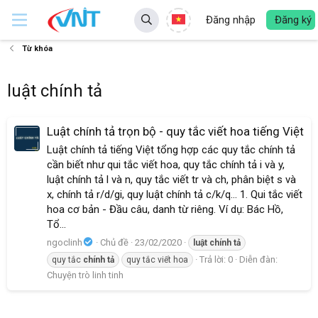
Đăng nhập
Đăng ký
Từ khóa
luật chính tả
Luật chính tả trọn bộ - quy tắc viết hoa tiếng Việt
Luật chính tả tiếng Việt tổng hợp các quy tắc chính tả
cần biết như qui tắc viết hoa, quy tắc chính tả i và y,
luật chính tả l và n, quy tắc viết tr và ch, phân biệt s và
x, chính tả r/d/gi, quy luật chính tả c/k/q... 1. Qui tắc viết
hoa cơ bản - Đầu câu, danh từ riêng. Ví dụ: Bác Hồ,
Tổ...
ngoclinh
Chủ đề
23/02/2020
luật
chính
tả
Trả lời: 0
Diễn đàn:
quy tắc
chính
tả
quy tắc viết hoa
Chuyện trò linh tinh