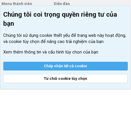
Menu thành viên
Diễn đàn
Chúng tôi coi trọng quyền riêng tư của
Đăng nhập
Tin học căn bản
bạn
Kích hoạt Windows/ Office miễn phí
VIP add-ons Xenforo
Chúng tôi sử dụng
cookie thiết yếu
để trang web này hoạt động,
và cookie tùy chọn để nâng cao trải nghiệm của bạn.
Khuyến mãi và tài trợ
Xem thêm thông tin và cấu hình tùy chọn của bạn
Chấp nhận tất cả cookie
®
Community platform by XenForo
© 2010-2026 XenForo Ltd.
Từ chối cookie tùy chọn