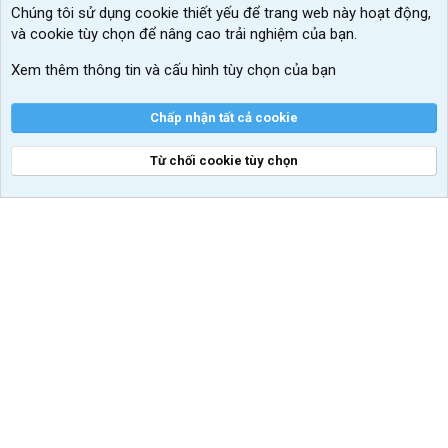
Chúng tôi sử dụng
cookie thiết yếu
để trang web này hoạt động,
Kích hoạt Windows/ Office miễn phí
và cookie tùy chọn để nâng cao trải nghiệm của bạn.
VIP add-ons Xenforo
Xem thêm thông tin và cấu hình tùy chọn của bạn
Khuyến mãi và tài trợ
Chấp nhận tất cả cookie
Từ chối cookie tùy chọn
®
Community platform by XenForo
© 2010-2026 XenForo Ltd.