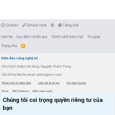
Cookies
Default style
Tiếng Việt
Liên hệ
Quy định và Nội quy
Chính sách bảo mật
Trợ giúp
Trang chủ
R
S
S
Diễn đàn công nghệ số
Chịu trách nhiệm nội dung: Nguyễn Thành Trung
Cần hỗ trợ liên hệ email: admin@vn-t.com
Thông tin về diễn đàn
Liên hệ & hỗ trợ
Tạo bản Demo
Shop
VNT Addons
Điện máy xanh
Chúng tôi coi trọng quyền riêng tư của
Menu thành viên
Diễn đàn
bạn
Đăng nhập
Tin học căn bản