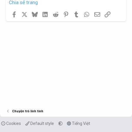
Chia sẻ trang
Facebook
X
Bluesky
LinkedIn
Reddit
Pinterest
Tumblr
WhatsApp
Email
Link
Chuyện trò linh tinh
Cookies
Default style
Tiếng Việt