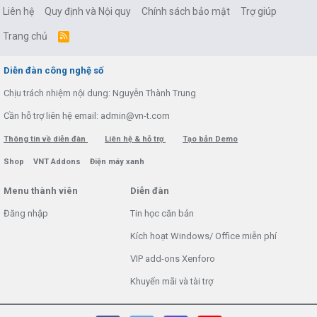
Liên hệ
Quy định và Nội quy
Chính sách bảo mật
Trợ giúp
Trang chủ
R
S
S
Diễn đàn công nghệ số
Chịu trách nhiệm nội dung: Nguyễn Thành Trung
Cần hỗ trợ liên hệ email: admin@vn-t.com
Thông tin về diễn đàn
Liên hệ & hỗ trợ
Tạo bản Demo
Shop
VNT Addons
Điện máy xanh
Menu thành viên
Diễn đàn
Đăng nhập
Tin học căn bản
Kích hoạt Windows/ Office miễn phí
VIP add-ons Xenforo
Khuyến mãi và tài trợ