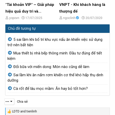
o
o
"Tài khoản VIP" – Giải pháp
VNPT - Khi khách hàng là
b
b
hiệu quả duy trì và...
thượng đế
ở
ở
C
N
C
N
yopovn
17/07/2025
ngoclinh
20/07/2020
i
i
h
g
h
g
Chủ đề tương tự
ủ
à
ủ
à
đ
y
đ
y
5 sai lầm khi bố trí khu vực nấu ăn khiến việc sử dụng
ề
g
ề
g
trở nên bất tiện
t
ử
t
ử
Mua thiết bị nhà bếp thông minh: Đầu tư đúng để tiết
ạ
i
ạ
i
kiệm
o
o
Đổi bữa với miến dong: Món nào cũng dễ làm
b
b
Sai lầm khi ăn nấm rơm khiến cơ thể khó hấp thụ dinh
ở
ở
dưỡng
i
i
Cà rốt để lâu mọc mầm: Ăn hay bỏ tốt hơn?
•••
Chia sẻ
LDTD
and
tienlinh
R