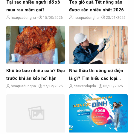
Tại sao nhiều người đổ xô
Top giỏ quà Tết nông sản
mua rau mầm gai?
được săn nhiều nhất 2026
C
N
C
N
hoaquadungha
15/03/2026
hoaquadungha
23/01/2026
h
g
h
g
ủ
à
ủ
à
đ
y
đ
y
ề
g
ề
g
t
ử
t
ử
ạ
i
ạ
i
o
o
Khô bò bao nhiêu calo? Đọc
Nhà thầu thi công cơ điện
b
b
trước khi ăn kẻo hối hận
là gì? Tìm hiểu các loại...
ở
ở
C
N
C
N
hoaquadungha
27/12/2025
csevendapda
05/11/2025
i
i
h
g
h
g
ủ
à
ủ
à
đ
y
đ
y
ề
g
ề
g
t
ử
t
ử
ạ
i
ạ
i