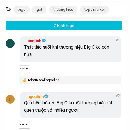
e
a
T
bigc
go!
thương hiệu
tops market
c
ừ
t
i
k
2 Bình luận
o
h
n
s
ó
:
#1
tienlinh
T
a
Thật tiếc nuối khi thương hiệu Big C ko còn
nữa.
•••
Admin
and
ngoclinh
R
e
a
#2
c
ngoclinh
N
t
Quá tiếc luôn, vì Big C là một thương hiệu rất
i
quen thuộc với nhiều người.
o
n
s
:
•••