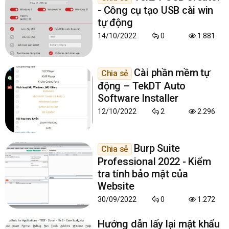
- Công cụ tạo USB cài win
tự động
14/10/2022
0
1.881
Cài phần mềm tự
Chia sẻ
động – TekDT Auto
Software Installer
12/10/2022
2
2.296
Burp Suite
Chia sẻ
Professional 2022 - Kiểm
tra tính bảo mật của
Website
30/09/2022
0
1.272
Hướng dẫn lấy lại mật khẩu