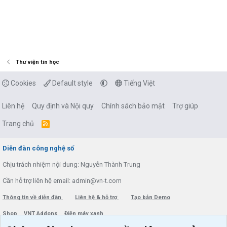
Thư viện tin học
Cookies
Default style
Tiếng Việt
Liên hệ
Quy định và Nội quy
Chính sách bảo mật
Trợ giúp
Trang chủ
R
S
S
Diễn đàn công nghệ số
Chịu trách nhiệm nội dung: Nguyễn Thành Trung
Cần hỗ trợ liên hệ email: admin@vn-t.com
Thông tin về diễn đàn
Liên hệ & hỗ trợ
Tạo bản Demo
Shop
VNT Addons
Điện máy xanh