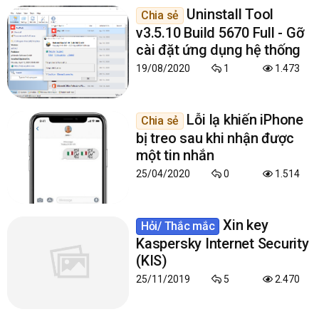
Uninstall Tool
Chia sẻ
v3.5.10 Build 5670 Full - Gỡ
cài đặt ứng dụng hệ thống
19/08/2020
1
1.473
Lỗi lạ khiến iPhone
Chia sẻ
bị treo sau khi nhận được
một tin nhắn
25/04/2020
0
1.514
Xin key
Hỏi/ Thắc mắc
Kaspersky Internet Security
(KIS)
25/11/2019
5
2.470