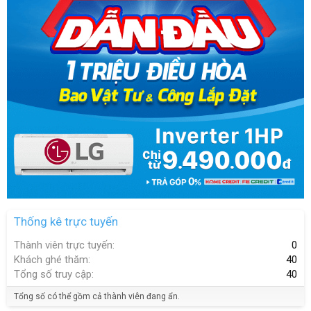
Thống kê trực tuyến
Thành viên trực tuyến
0
Khách ghé thăm
40
Tổng số truy cập
40
Tổng số có thể gồm cả thành viên đang ẩn.