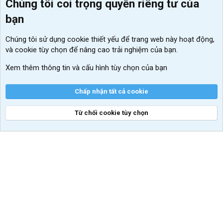
Chúng tôi coi trọng quyền riêng tư của
Menu thành viên
Diễn đàn
bạn
Đăng nhập
Tin học căn bản
Chúng tôi sử dụng
cookie thiết yếu
để trang web này hoạt động,
Kích hoạt Windows/ Office miễn phí
và cookie tùy chọn để nâng cao trải nghiệm của bạn.
VIP add-ons Xenforo
Xem thêm thông tin và cấu hình tùy chọn của bạn
Khuyến mãi và tài trợ
Chấp nhận tất cả cookie
Từ chối cookie tùy chọn
®
Community platform by XenForo
© 2010-2026 XenForo Ltd.