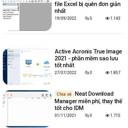
file Excel bị quên đơn giản
nhất
19/09/2022
0
1.143
Active Acronis True Image
2021 - phần mềm sao lưu
tốt nhất
27/07/2022
0
1.857
Neat Download
Chia sẻ
Manager miễn phí, thay thế
tốt cho IDM
01/11/2021
0
1.715