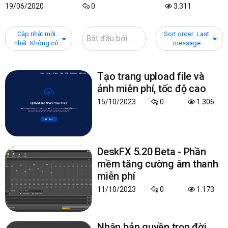
19/06/2020
0
3.311
Cập nhật mới
Sort order: Last
nhất: Không có
message
Tạo trang upload file và
ảnh miễn phí, tốc độ cao
15/10/2023
0
1.306
DeskFX 5.20 Beta - Phần
mềm tăng cường âm thanh
miễn phí
11/10/2023
0
1.173
Nhận bản quyền trọn đời