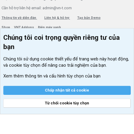
Cần hỗ trợ liên hệ email: admin@vn-t.com
Thông tin về diễn đàn
Liên hệ & hỗ trợ
Tạo bản Demo
Shop
VNT Addons
Điện máy xanh
Chúng tôi coi trọng quyền riêng tư của
Menu thành viên
Diễn đàn
bạn
Đăng nhập
Tin học căn bản
Chúng tôi sử dụng
cookie thiết yếu
để trang web này hoạt động,
Kích hoạt Windows/ Office miễn phí
và cookie tùy chọn để nâng cao trải nghiệm của bạn.
VIP add-ons Xenforo
Xem thêm thông tin và cấu hình tùy chọn của bạn
Khuyến mãi và tài trợ
Chấp nhận tất cả cookie
Từ chối cookie tùy chọn
®
Community platform by XenForo
© 2010-2026 XenForo Ltd.