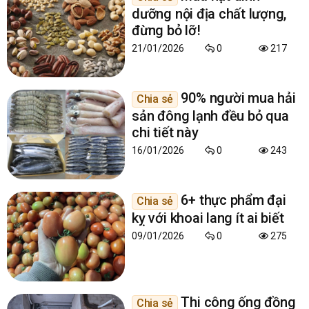
dưỡng nội địa chất lượng,
đừng bỏ lỡ!
21/01/2026
0
217
90% người mua hải
Chia sẻ
sản đông lạnh đều bỏ qua
chi tiết này
16/01/2026
0
243
6+ thực phẩm đại
Chia sẻ
kỵ với khoai lang ít ai biết
09/01/2026
0
275
Thi công ống đồng
Chia sẻ