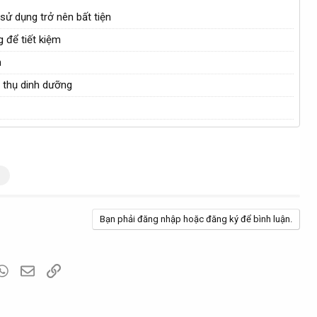
y
đ
y
 sử dụng trở nên bất tiện
g
ề
g
 để tiết kiệm
ử
t
ử
m
i
ạ
i
o
 thụ dinh dưỡng
b
ở
i
Bạn phải đăng nhập hoặc đăng ký để bình luận.
blr
WhatsApp
Email
Link