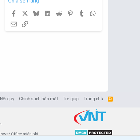
Chia sẻ trang
Facebook
X
Bluesky
LinkedIn
Reddit
Pinterest
Tumblr
WhatsApp
Email
Link
 Nội quy
Chính sách bảo mật
Trợ giúp
Trang chủ
R
S
S
n
dows/ Office miễn phí