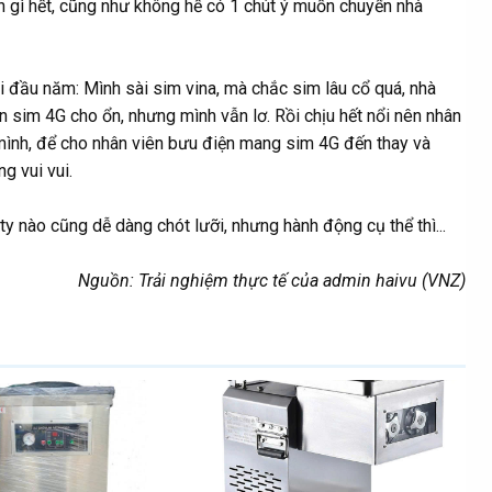
 gì hết, cũng như không hề có 1 chút ý muốn chuyển nhà
ồi đầu năm: Mình sài sim vina, mà chắc sim lâu cổ quá, nhà
n sim 4G cho ổn, nhưng mình vẫn lơ. Rồi chịu hết nổi nên nhân
à mình, để cho nhân viên bưu điện mang sim 4G đến thay và
g vui vui.
ty nào cũng dễ dàng chót lưỡi, nhưng hành động cụ thể thì...
Nguồn: Trải nghiệm thực tế của admin haivu (VNZ)