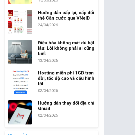
15/05/2026
Hướng dẫn cấp lại, cấp đổi
thẻ Căn cước qua VNeID
24/04/2026
Điều hòa không mát dù bật
lâu: Lỗi không phải ai cũng
biết
13/04/2026
Hosting miễn phí 1GB trọn
đời, tốc độ cao và cấu hình
tốt
02/04/2026
Hướng dẫn thay đổi địa chỉ
Gmail
02/04/2026