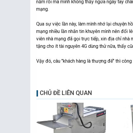
năm rồi mà mình không thấy ngứa ngáy tay chân
mạng.
Qua sự việc lần này, làm mình nhớ lại chuyện h
mạng nhiều lần nhắn tin khuyên mình nên đổi lê
viên nhà mạng đã gọi trực tiếp, xin địa chỉ nh
tặng cho ít tài nguyên 4G dùng thử nữa, thấy cũn
Vậy đó, câu "khách hàng là thượng đế" thì công 
CHỦ ĐỀ LIÊN QUAN