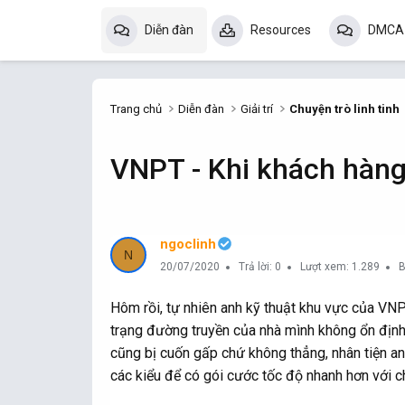
Diễn đàn
Resources
DMCA
Trang chủ
Diễn đàn
Giải trí
Chuyện trò linh tinh
VNPT - Khi khách hàng
ngoclinh
N
20/07/2020
Trả lời: 0
Lượt xem: 1.289
B
Hôm rồi, tự nhiên anh kỹ thuật khu vực của VNPT
trạng đường truyền của nhà mình không ổn định
cũng bị cuốn gấp chứ không thẳng, nhân tiện anh
các kiểu để có gói cước tốc độ nhanh hơn với chi