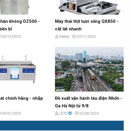
 chân không DZ500 -
Máy thái thịt tươi sống QX850 -
bền bỉ
cắt lát nhanh
N
C
N
03/12/2025
Habac
24/11/2025
g
h
g
à
ủ
à
y
đ
y
g
ề
g
ử
t
ử
i
ạ
i
o
b
át chính hãng - nhập
Đề xuất vận hành tàu điện Nhổn -
ở
Ga Hà Nội từ 9/8
i
N
C
N
09/01/2025
LDTD
02/08/2024
g
h
g
à
ủ
à