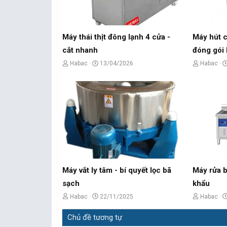
Máy thái thịt đông lạnh 4 cửa -
Máy hút
cắt nhanh
đóng gói 
C
N
C
Habac
13/04/2026
Habac
h
g
h
ủ
à
ủ
đ
y
đ
ề
g
ề
t
ử
t
ạ
i
ạ
o
o
b
b
Máy vắt ly tâm - bí quyết lọc bã
Máy rửa b
ở
ở
sạch
khẩu
i
i
C
N
C
Habac
22/11/2025
Habac
h
g
h
Chủ đề tương tự
ủ
à
ủ