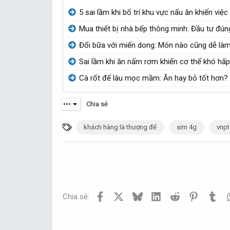
đ
y
đ
5 sai lầm khi bố trí khu vực nấu ăn khiến việc
ề
g
ề
Mua thiết bị nhà bếp thông minh: Đầu tư đúng
t
ử
t
Đổi bữa với miến dong: Món nào cũng dễ là
ạ
i
ạ
o
o
Sai lầm khi ăn nấm rơm khiến cơ thể khó hấp
b
b
Cà rốt để lâu mọc mầm: Ăn hay bỏ tốt hơn?
ở
ở
i
i
•••
Chia sẻ
T
khách hàng là thượng đế
sim 4g
vnpt
ừ
k
h
ó
a
Facebook
X
Bluesky
LinkedIn
Reddit
Pinterest
Tum
Chia sẻ: