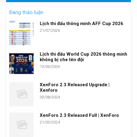
Đang thảo luận
Lịch thi đấu thông minh AFF Cup 2026
21/07/2026
Lịch thi đấu World Cup 2026 thông minh
không bị che tên đội
13/06/2026
XenForo 2.3 Released Upgrade |
Xenforo
03/08/2024
XenForo 2.3 Released Full | XenForo
21/03/2024