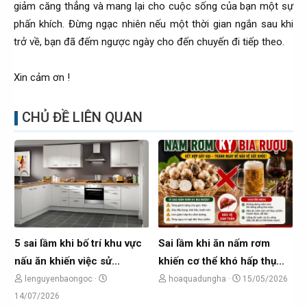
giảm căng thẳng và mang lại cho cuộc sống của bạn một sự
phấn khích. Đừng ngạc nhiên nếu một thời gian ngắn sau khi
trở về, bạn đã đếm ngược ngày cho đến chuyến đi tiếp theo.
Xin cảm ơn !
CHỦ ĐỀ LIÊN QUAN
5 sai lầm khi bố trí khu vực
Sai lầm khi ăn nấm rơm
nấu ăn khiến việc sử...
khiến cơ thể khó hấp thụ...
C
C
N
lenguyenbaongoc
hoaquadungha
15/05/2026
N
h
h
g
14/07/2026