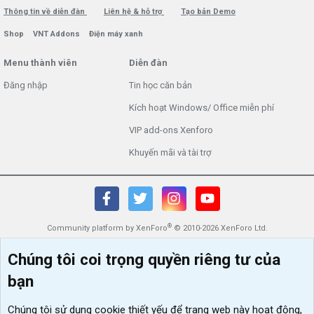
Thông tin về diễn đàn
Liên hệ & hỗ trợ
Tạo bản Demo
Shop
VNT Addons
Điện máy xanh
Menu thành viên
Diễn đàn
Đăng nhập
Tin học căn bản
Kích hoạt Windows/ Office miễn phí
VIP add-ons Xenforo
Khuyến mãi và tài trợ
®
Community platform by XenForo
© 2010-2026 XenForo Ltd.
Chúng tôi coi trọng quyền riêng tư của
bạn
Chúng tôi sử dụng
cookie thiết yếu
để trang web này hoạt động,