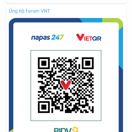
Ủng hộ forum VNT