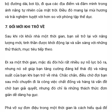
bộ đường dài, bơi lội, đi qua các địa điểm và đắm mình trong
ánh nắng tự nhiên của mặt trời. Điều đó mang lại mùi hương
và trải nghiệm tuyệt vời hơn so với phòng tập thể dục.
7. ĐỔI MỚI KHI TRỞ VỀ
Sau khi rời khỏi nhà một thời gian, bạn sẽ trở lại với năng
lượng mới, tinh thần được khởi động lại và sẵn sàng với những
thử thách, mục tiêu tiếp theo.
Đi xa một thời gian, mặc dù đòi hỏi rất nhiều sự nỗ lực bỏ ra,
nhưng nó sẽ giúp bạn tăng cường đáng kể thái độ và năng
suất của bạn khi bạn trở về nhà. Chắc chắn, điều chờ đợi bạn
sau mỗi chuyến đi là công việc chất đống và hàng tá vấn đề
chờ bạn giải quyết, nhưng đó chỉ là những thách thức đơn
giản dễ dàng hạ gục.
Phá vỡ sự đơn điệu trong một thời gian là cách hiểu quả để