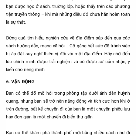
bạn được học ở sách, trường lớp, hoặc thấy trên các phương
tiện truyền thông – khi mà những điều đó chưa hẳn hoàn toàn
là sự thật.
Đừng quá tìm hiểu, nghiên cứu về địa điểm sắp đến qua các
sách hướng dẫn, mạng xã hội,… Cố gắng hết sức để tránh việc
bị áp đặt suy nghĩ thiên vị đối với một địa điểm. Hãy chờ đến
lúc chính mình được trải nghiệm và có được sự cảm nhận, ý
kiến cho riêng mình.
6. VẬN ĐỘNG
Bạn có thể đổ mồ hôi trong phòng tập dưới ánh đèn huỳnh
quang, nhưng bạn sẽ trở nên năng động và tích cực hơn khi ở
trên đường, bất kể chuyến đi của bạn là một chuyến phiêu lưu
hay đơn giản là một chuyến đi biển thư giãn.
Bạn có thể khám phá thành phố mới bằng nhiều cách như đi