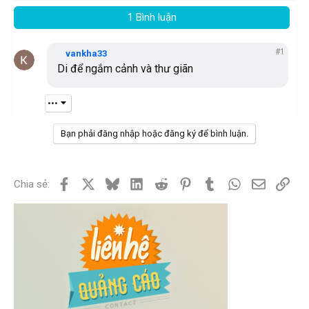
k
1 Bình luận
h
ó
#1
vankha33
a
Di để ngắm cảnh và thư giãn
•••
Bạn phải đăng nhập hoặc đăng ký để bình luận.
Facebook
X
Bluesky
LinkedIn
Reddit
Pinterest
Tumblr
WhatsApp
Email
Link
Chia sẻ: