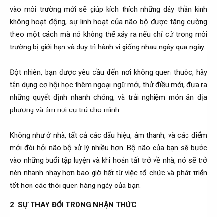
vào môi trường mới sẽ giúp kích thích những dây thần kinh
không hoạt động, sự linh hoạt của não bộ được tăng cường
theo một cách mà nó không thể xảy ra nếu chỉ cử trong môi
trường bị giới hạn và duy trì hành vi giống nhau ngày qua ngày.
Đột nhiên, bạn được yêu cầu đến nơi không quen thuộc, hãy
tận dụng cơ hội học thêm ngoại ngữ mới, thử điều mới, đưa ra
những quyết định nhanh chóng, và trải nghiệm món ăn địa
phương và tìm nơi cư trú cho mình.
Không như ở nhà, tất cả các dấu hiệu, âm thanh, và các điểm
mới đòi hỏi não bộ xử lý nhiều hơn. Bộ não của bạn sẽ bước
vào những buổi tập luyện và khi hoán tất trở về nhà, nó sẽ trở
nên nhanh nhạy hơn bao giờ hết từ việc tổ chức và phát triển
tốt hơn các thói quen hàng ngày của bạn.
2. SỰ THAY ĐỔI TRONG NHẬN THỨC