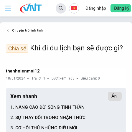
Đăng nhập
Đăng ký
Chuyện trò linh tinh
Khi đi du lịch bạn sẽ được gì?
Chia sẻ
thanhnienmoi12
18/01/2024
Trả lời: 1
Lượt xem: 968
Biểu cảm: 0
Xem nhanh
Ẩn
1. NÂNG CAO ĐỜI SỐNG TINH THẦN​
2. SỰ THAY ĐỔI TRONG NHẬN THỨC​
3. CƠ HỘI THỬ NHỮNG ĐIỀU MỚI​