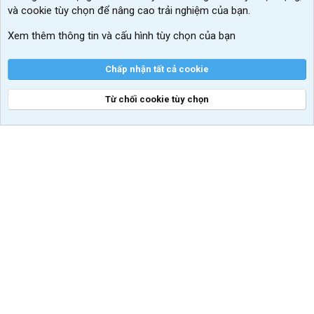
và cookie tùy chọn để nâng cao trải nghiệm của bạn.
Xem thêm thông tin và cấu hình tùy chọn của bạn
Chấp nhận tất cả cookie
Từ chối cookie tùy chọn