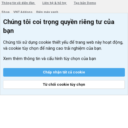
Thông tin về diễn đàn
Liên hệ & hỗ trợ
Tạo bản Demo
Shop
VNT Addons
Điện máy xanh
Chúng tôi coi trọng quyền riêng tư của
Menu thành viên
Diễn đàn
bạn
Đăng nhập
Tin học căn bản
Chúng tôi sử dụng
cookie thiết yếu
để trang web này hoạt động,
Kích hoạt Windows/ Office miễn phí
và cookie tùy chọn để nâng cao trải nghiệm của bạn.
VIP add-ons Xenforo
Xem thêm thông tin và cấu hình tùy chọn của bạn
Khuyến mãi và tài trợ
Chấp nhận tất cả cookie
Từ chối cookie tùy chọn
®
Community platform by XenForo
© 2010-2026 XenForo Ltd.