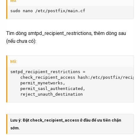
Mã:
sudo nano /etc/postfix/main.cf
Tìm dòng smtpd_recipient_restrictions, thêm dòng sau
(nếu chưa có):
Mã:
smtpd_recipient_restrictions =

    check_recipient_access hash:/etc/postfix/recipie
    permit_mynetworks,

    permit_sasl_authenticated,

    reject_unauth_destination
Lưu ý: Đặt check_recipient_access ở đầu để ưu tiên chặn
sớm.