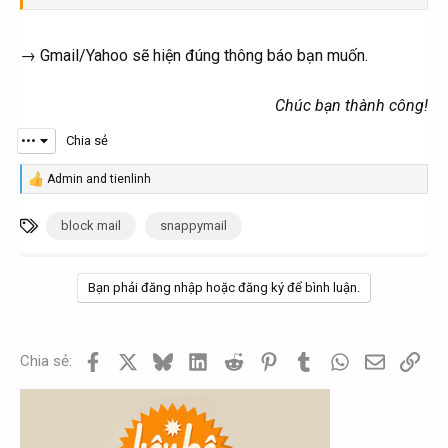
→ Gmail/Yahoo sẽ hiện đúng thông báo bạn muốn.
Chúc bạn thành công!
•••
Chia sẻ
Admin
and
tienlinh
R
e
a
T
block mail
snappymail
c
ừ
t
i
k
o
Bạn phải đăng nhập hoặc đăng ký để bình luận.
h
n
s
ó
:
a
Facebook
X
Bluesky
LinkedIn
Reddit
Pinterest
Tumblr
WhatsApp
Email
Link
Chia sẻ: