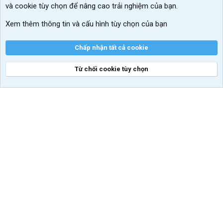
và cookie tùy chọn để nâng cao trải nghiệm của bạn.
VIP add-ons Xenforo
Xem thêm thông tin và cấu hình tùy chọn của bạn
Khuyến mãi và tài trợ
Chấp nhận tất cả cookie
Từ chối cookie tùy chọn
®
Community platform by XenForo
© 2010-2026 XenForo Ltd.