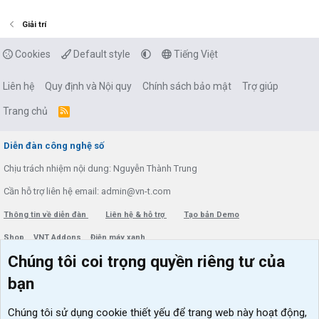
Giải trí
Cookies
Default style
Tiếng Việt
Liên hệ
Quy định và Nội quy
Chính sách bảo mật
Trợ giúp
Trang chủ
R
S
S
Diễn đàn công nghệ số
Chịu trách nhiệm nội dung: Nguyễn Thành Trung
Cần hỗ trợ liên hệ email: admin@vn-t.com
Thông tin về diễn đàn
Liên hệ & hỗ trợ
Tạo bản Demo
Shop
VNT Addons
Điện máy xanh
Chúng tôi coi trọng quyền riêng tư của
Menu thành viên
Diễn đàn
bạn
Đăng nhập
Tin học căn bản
Chúng tôi sử dụng
cookie thiết yếu
để trang web này hoạt động,
Kích hoạt Windows/ Office miễn phí