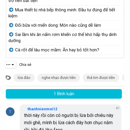
trở nên bất tiện
t
ử
t
ử
Mua thiết bị nhà bếp thông minh: Đầu tư đúng để tiết
ạ
i
ạ
i
kiệm
o
o
Đổi bữa với miến dong: Món nào cũng dễ làm
b
b
Sai lầm khi ăn nấm rơm khiến cơ thể khó hấp thụ dinh
ở
ở
dưỡng
i
i
Cà rốt để lâu mọc mầm: Ăn hay bỏ tốt hơn?
•••
Chia sẻ
T
lừa đảo
nghe nhạc được tiền
thả tim được tiền
xe
ừ
k
1 Bình luận
h
ó
#1
thanhnienmoi12
T
a
thời này rồi còn có người bị lừa bởi chiêu này
mới ghê, mình bị lừa cách đây hơn chục năm
rồi, hồi đó like face