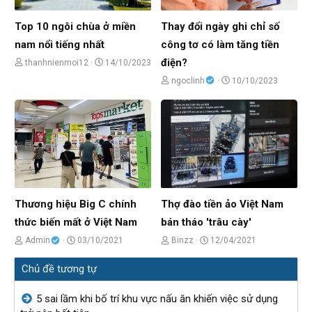
i
o
o
b
b
Top 10 ngôi chùa ở miền
Thay đổi ngày ghi chỉ số
ở
ở
nam nổi tiếng nhất
công tơ có làm tăng tiền
i
i
điện?
C
N
thanhnienmoi12
14/10/2023
h
g
C
N
ngoclinh
10/10/2023
ủ
à
h
g
đ
y
ủ
à
ề
g
đ
y
t
ử
ề
g
ạ
i
t
ử
o
ạ
i
b
o
Thương hiệu Big C chính
Thợ đào tiền ảo Việt Nam
ở
b
thức biến mất ở Việt Nam
bán tháo 'trâu cày'
i
ở
C
N
C
N
Admin
03/10/2021
Binzz
12/04/2021
i
h
g
h
g
Chủ đề tương tự
ủ
à
ủ
à
đ
y
đ
y
5 sai lầm khi bố trí khu vực nấu ăn khiến việc sử dụng
ề
g
ề
g