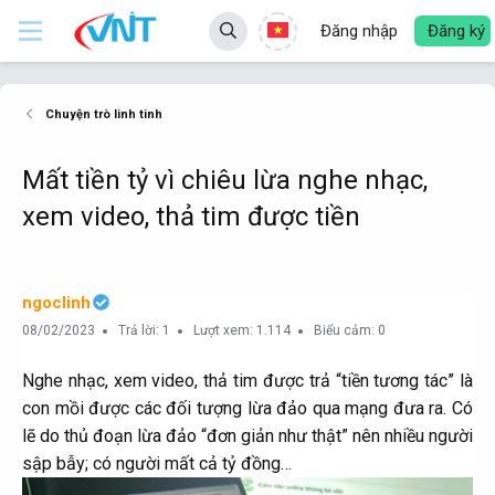
Đăng nhập
Đăng ký
Chuyện trò linh tinh
Mất tiền tỷ vì chiêu lừa nghe nhạc,
xem video, thả tim được tiền
ngoclinh
08/02/2023
Trả lời: 1
Lượt xem: 1.114
Biểu cảm: 0
Nghe nhạc, xem video, thả tim được trả “tiền tương tác” là
con mồi được các đối tượng lừa đảo qua mạng đưa ra. Có
lẽ do thủ đoạn lừa đảo “đơn giản như thật” nên nhiều người
sập bẫy; có người mất cả tỷ đồng…​