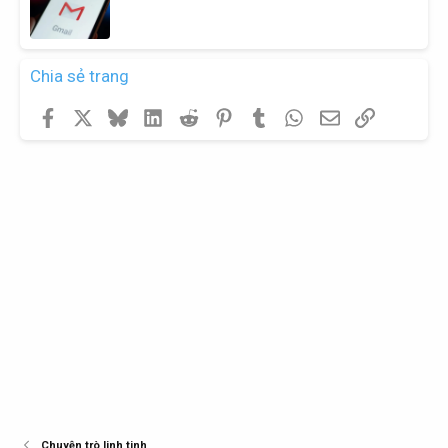
Chia sẻ trang
Facebook
X
Bluesky
LinkedIn
Reddit
Pinterest
Tumblr
WhatsApp
Email
Link
Chuyện trò linh tinh