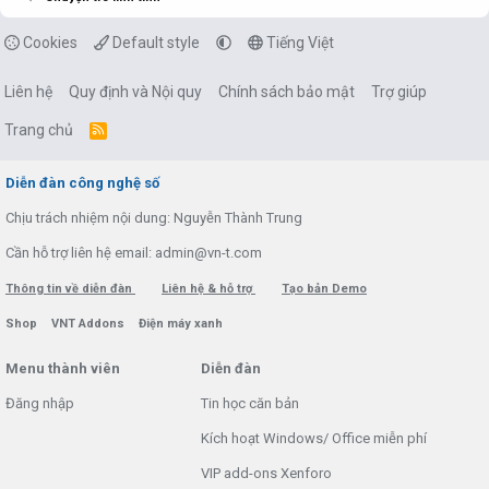
Cookies
Default style
Tiếng Việt
Liên hệ
Quy định và Nội quy
Chính sách bảo mật
Trợ giúp
Trang chủ
R
S
S
Diễn đàn công nghệ số
Chịu trách nhiệm nội dung: Nguyễn Thành Trung
Cần hỗ trợ liên hệ email: admin@vn-t.com
Thông tin về diễn đàn
Liên hệ & hỗ trợ
Tạo bản Demo
Shop
VNT Addons
Điện máy xanh
Menu thành viên
Diễn đàn
Đăng nhập
Tin học căn bản
Kích hoạt Windows/ Office miễn phí
VIP add-ons Xenforo