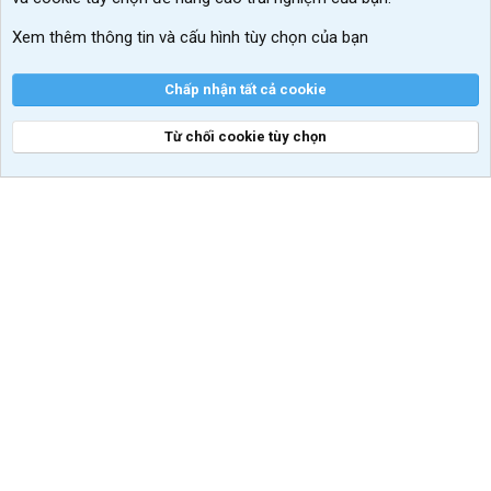
VIP add-ons Xenforo
Xem thêm thông tin và cấu hình tùy chọn của bạn
Khuyến mãi và tài trợ
Chấp nhận tất cả cookie
Từ chối cookie tùy chọn
®
Community platform by XenForo
© 2010-2026 XenForo Ltd.