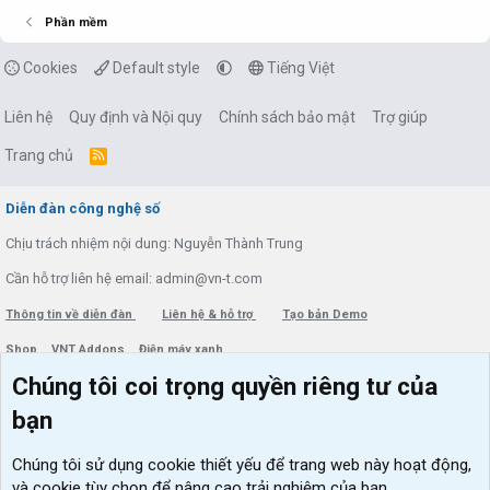
Phần mềm
Cookies
Default style
Tiếng Việt
Liên hệ
Quy định và Nội quy
Chính sách bảo mật
Trợ giúp
Trang chủ
R
S
S
Diễn đàn công nghệ số
Chịu trách nhiệm nội dung: Nguyễn Thành Trung
Cần hỗ trợ liên hệ email: admin@vn-t.com
Thông tin về diễn đàn
Liên hệ & hỗ trợ
Tạo bản Demo
Shop
VNT Addons
Điện máy xanh
Chúng tôi coi trọng quyền riêng tư của
Menu thành viên
Diễn đàn
bạn
Đăng nhập
Tin học căn bản
Chúng tôi sử dụng
cookie thiết yếu
để trang web này hoạt động,
Kích hoạt Windows/ Office miễn phí
và cookie tùy chọn để nâng cao trải nghiệm của bạn.