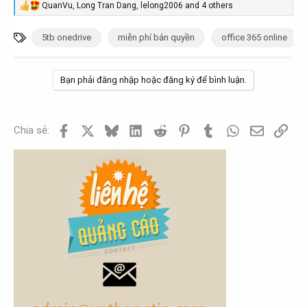
QuanVu
,
Long Tran Dang
,
lelong2006
and 4 others
R
e
a
T
5tb onedrive
miễn phí bản quyền
office 365 online
c
ừ
t
i
k
o
Bạn phải đăng nhập hoặc đăng ký để bình luận.
h
n
s
ó
:
a
Facebook
X
Bluesky
LinkedIn
Reddit
Pinterest
Tumblr
WhatsApp
Email
Link
Chia sẻ: