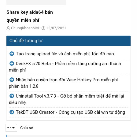
o
ạ
i
b
o
Share key aida64 bản
ở
b
quyền miễn phí
i
ở
C
N
ChungKhoanMoi
13/07/2021
i
h
g
Chủ đề tương tự
ủ
à
đ
y
Tạo trang upload file và ảnh miễn phí, tốc độ cao
ề
g
DeskFX 5.20 Beta - Phần mềm tăng cường âm thanh
t
ử
miễn phí
ạ
i
Nhận bản quyền trọn đời Wise Hotkey Pro miễn phí
o
phiên bản 1.2.8
b
Uninstall Tool v.3.7.3 - Gỡ bỏ phần mềm triệt để mà lại
ở
siêu nhẹ
i
TekDT USB Creator - Công cụ tạo USB cài win tự động
•••
Chia sẻ