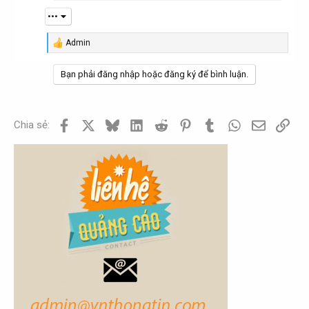
•••
Admin
R
e
a
Bạn phải đăng nhập hoặc đăng ký để bình luận.
c
t
i
o
Facebook
X
Bluesky
LinkedIn
Reddit
Pinterest
Tumblr
WhatsApp
Email
Link
Chia sẻ:
n
s
: