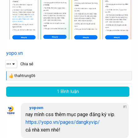
yopo.vn
•••
Chia sẻ
thahtrung06
R
e
a
1 Bình luận
c
t
i
#1
o
yopovn
n
nay mình css thêm mục page đăng ký vip.
s
https://yopo.vn/pages/dangkyvip/
:
cả nhà xem nhé!