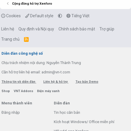
Cộng đồng hỗ trợ Xenforo
Cookies
Default style
Tiếng Việt
Liên hệ
Quy định và Nội quy
Chính sách bảo mật
Trợ giúp
Trang chủ
R
S
S
Diễn đàn công nghệ số
Chịu trách nhiệm nội dung: Nguyễn Thành Trung
Cần hỗ trợ liên hệ email: admin@vn-t.com
Thông tin về diễn đàn
Liên hệ & hỗ trợ
Tạo bản Demo
Shop
VNT Addons
Điện máy xanh
Menu thành viên
Diễn đàn
Đăng nhập
Tin học căn bản
Kích hoạt Windows/ Office miễn phí