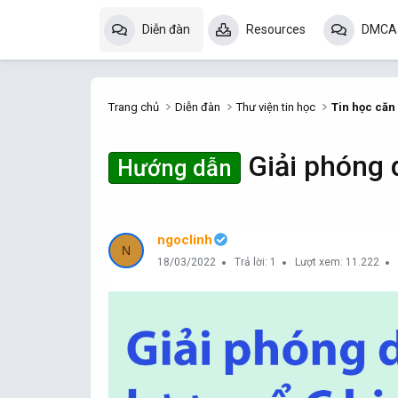
Diễn đàn
Resources
DMCA
Trang chủ
Diễn đàn
Thư viện tin học
Tin học căn
Giải phóng 
Hướng dẫn
ngoclinh
N
18/03/2022
Trả lời: 1
Lượt xem: 11.222