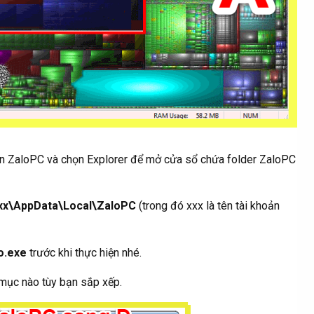
lên ZaloPC và chọn Explorer để mở cửa sổ chứa folder ZaloPC
xx\AppData\Local\ZaloPC
(trong đó xxx là tên tài khoản
lo.exe
trước khi thực hiện nhé.
mục nào tùy bạn sắp xếp.