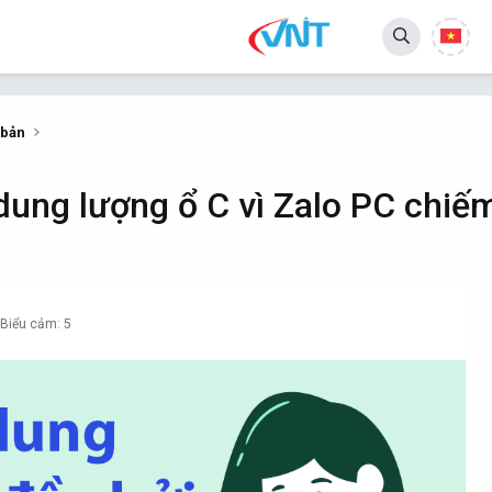
 bản
dung lượng ổ C vì Zalo PC chiế
Biểu cảm: 5