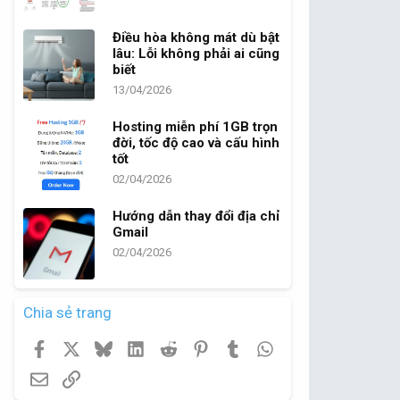
Điều hòa không mát dù bật
lâu: Lỗi không phải ai cũng
biết
13/04/2026
Hosting miễn phí 1GB trọn
đời, tốc độ cao và cấu hình
tốt
02/04/2026
Hướng dẫn thay đổi địa chỉ
Gmail
02/04/2026
Chia sẻ trang
Facebook
X
Bluesky
LinkedIn
Reddit
Pinterest
Tumblr
WhatsApp
Email
Link