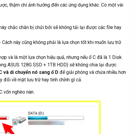
 được, thậm chí ảnh hưởng đến các ứng dụng khác. Có một vài
ày chắc chắn bị chửi bởi sẽ không tải lại được các file hay
Cách này cũng không phải là lựa chọn tốt khi muốn lưu trữ
ợp và là một lựa chọn hiệu quả, nhưng nếu ổ C đã là 1 Disk
 dòng ASUS 128G SSD + 1TB HDD) sẽ không chia lại được
C và di chuyển nó sang ổ D
để giải phóng và chứa nhiều hơn
đổi về mặt lưu trữ hay tinh chỉnh gì cả.
 C vốn nghèo nàn.