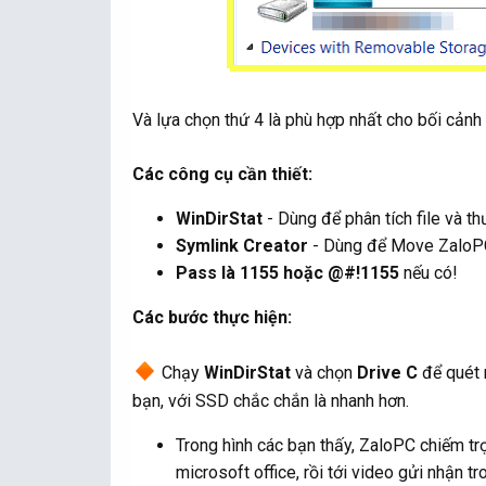
Và lựa chọn thứ 4 là phù hợp nhất cho bối cảnh 
Các công cụ cần thiết:
WinDirStat
- Dùng để phân tích file và th
Symlink Creator
- Dùng để Move ZaloPC 
Pass là 1155 hoặc @#!1155
nếu có!
Các bước thực hiện:
Chạy
WinDirStat
và chọn
Drive C
để quét n
bạn, với SSD chắc chắn là nhanh hơn.
Trong hình các bạn thấy, ZaloPC chiếm trọn
microsoft office, rồi tới video gửi nhận tr