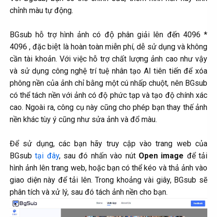
chỉnh màu tự động.
BGsub hỗ trợ hình ảnh có độ phân giải lên đến 4096 *
4096 , đặc biệt là hoàn toàn miễn phí, dễ sử dụng và không
cần tài khoản. Với việc hỗ trợ chất lượng ảnh cao như vậy
và sử dụng công nghệ trí tuệ nhân tạo AI tiên tiến để xóa
phông nền của ảnh chỉ bằng một cú nhấp chuột, nên BGsub
có thể tách nền với ảnh có độ phức tạp và tạo độ chính xác
cao. Ngoài ra, công cụ này cũng cho phép bạn thay thế ảnh
nền khác tùy ý cũng như sửa ảnh và đổ màu.
Để sử dụng, các bạn hãy truy cập vào trang web của
BGsub
tại đây
, sau đó nhấn vào nút
Open image
để tải
hình ảnh lên trang web, hoặc bạn có thể kéo và thả ảnh vào
giao diện này để tải lên. Trong khoảng vài giây, BGsub sẽ
phân tích và xử lý, sau đó tách ảnh nền cho bạn.​