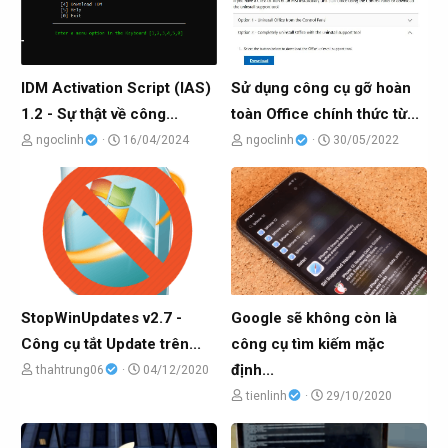
IDM Activation Script (IAS)
Sử dụng công cụ gỡ hoàn
1.2 - Sự thật về công...
toàn Office chính thức từ...
C
N
C
N
ngoclinh
16/04/2024
ngoclinh
30/05/2022
h
g
h
g
ủ
à
ủ
à
đ
y
đ
y
ề
g
ề
g
t
ử
t
ử
ạ
i
ạ
i
o
o
StopWinUpdates v2.7 -
Google sẽ không còn là
b
b
Công cụ tắt Update trên...
công cụ tìm kiếm mặc
ở
ở
định...
C
N
thahtrung06
04/12/2020
i
i
h
g
C
N
tienlinh
29/10/2020
ủ
à
h
g
đ
y
ủ
à