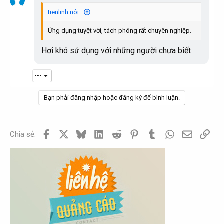
t
i
tienlinh nói:
o
n
Ứng dụng tuyệt vời, tách phông rất chuyên nghiệp.
s
:
Hơi khó sử dụng với những người chưa biết
•••
Bạn phải đăng nhập hoặc đăng ký để bình luận.
Facebook
X
Bluesky
LinkedIn
Reddit
Pinterest
Tumblr
WhatsApp
Email
Link
Chia sẻ: