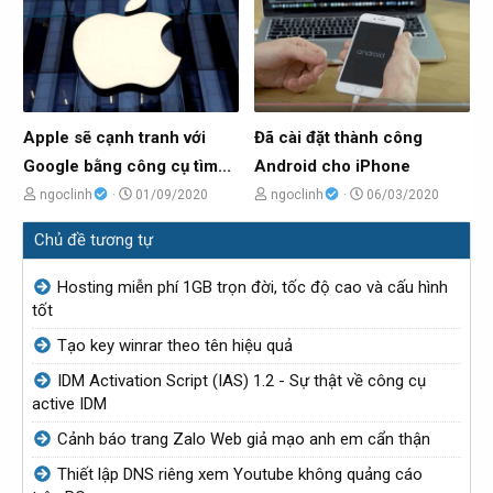
ề
g
đ
y
t
ử
ề
g
ạ
i
t
ử
o
ạ
i
b
o
Apple sẽ cạnh tranh với
Đã cài đặt thành công
ở
b
Google bằng công cụ tìm...
Android cho iPhone
i
ở
C
N
C
N
ngoclinh
01/09/2020
ngoclinh
06/03/2020
i
h
g
h
g
Chủ đề tương tự
ủ
à
ủ
à
đ
y
đ
y
Hosting miễn phí 1GB trọn đời, tốc độ cao và cấu hình
ề
g
ề
g
tốt
t
ử
t
ử
Tạo key winrar theo tên hiệu quả
ạ
i
ạ
i
IDM Activation Script (IAS) 1.2 - Sự thật về công cụ
o
o
active IDM
b
b
Cảnh báo trang Zalo Web giả mạo anh em cẩn thận
ở
ở
i
i
Thiết lập DNS riêng xem Youtube không quảng cáo