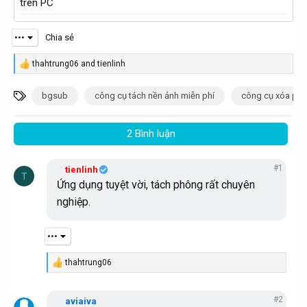
trên PC
•••
Chia sẻ
thahtrung06
and
tienlinh
R
e
a
T
bgsub
công cụ tách nền ảnh miễn phí
công cụ xóa ph
c
ừ
t
i
k
2 Bình luận
o
h
n
s
ó
:
#1
tienlinh
T
a
Ứng dụng tuyệt vời, tách phông rất chuyên
nghiệp.
•••
thahtrung06
R
e
a
#2
c
aviaiva