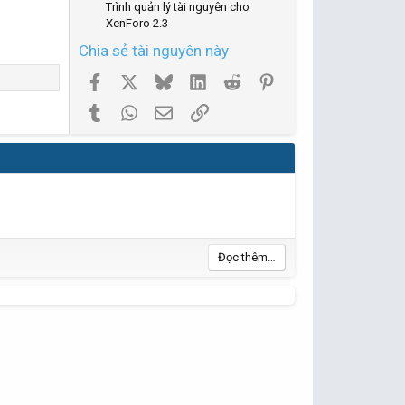
Trình quản lý tài nguyên cho
XenForo 2.3
Chia sẻ tài nguyên này
Facebook
X
Bluesky
LinkedIn
Reddit
Pinterest
Tumblr
WhatsApp
Email
Link
Đọc thêm…