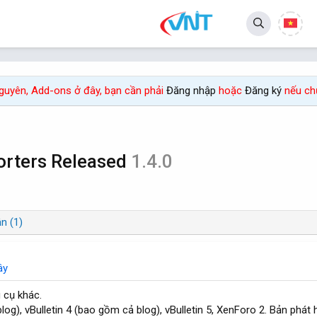
 nguyên, Add-ons ở đây, bạn cần phải
Đăng nhập
hoặc
Đăng ký
nếu chư
orters Released
1.4.0
n (1)
ây
 cụ khác.
og), vBulletin 4 (bao gồm cả blog), vBulletin 5, XenForo 2. Bản phát