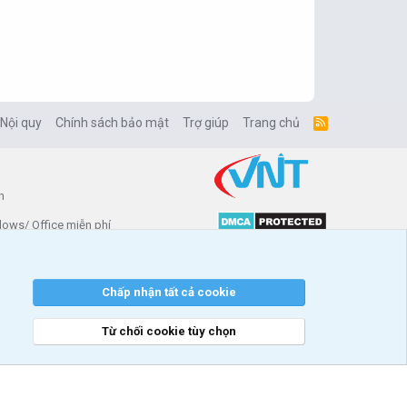
 Nội quy
Chính sách bảo mật
Trợ giúp
Trang chủ
R
S
S
n
dows/ Office miễn phí
enforo
ài trợ
Chấp nhận tất cả cookie
Từ chối cookie tùy chọn