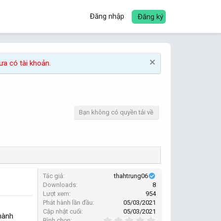
Đăng nhập
Đăng ký
a có tài khoản.
Bạn không có quyền tải về
Tác giả
thahtrung06
Downloads
8
Lượt xem
954
Phát hành lần đầu
05/03/2021
Cập nhật cuối
05/03/2021
 hành
0
Bình chọn