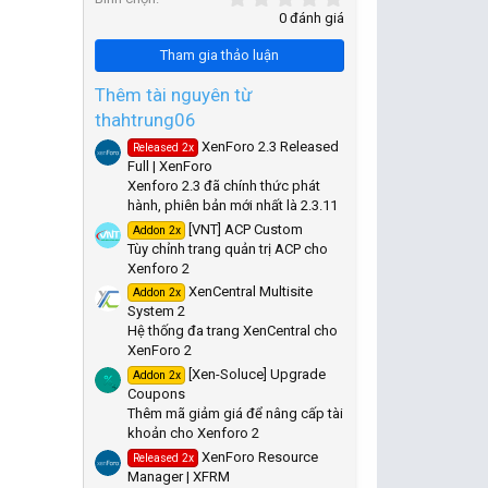
,
0 đánh giá
0
0
Tham gia thảo luận
s
t
a
Thêm tài nguyên từ
r
thahtrung06
(
s
XenForo 2.3 Released
Released 2x
)
Full | XenForo
Xenforo 2.3 đã chính thức phát
hành, phiên bản mới nhất là 2.3.11
[VNT] ACP Custom
Addon 2x
Tùy chỉnh trang quản trị ACP cho
Xenforo 2
XenCentral Multisite
Addon 2x
System 2
Hệ thống đa trang XenCentral cho
XenForo 2
[Xen-Soluce] Upgrade
Addon 2x
Coupons
Thêm mã giảm giá để nâng cấp tài
khoản cho Xenforo 2
XenForo Resource
Released 2x
Manager | XFRM