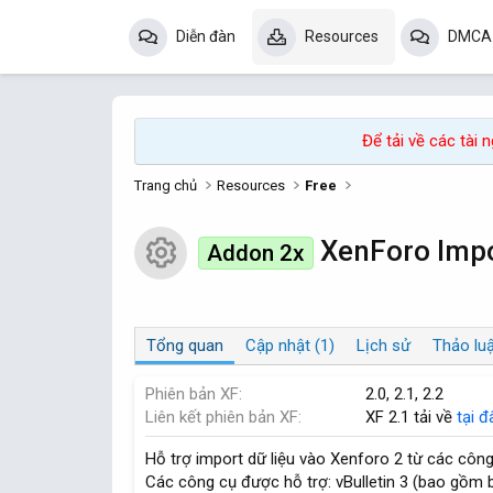
Diễn đàn
Resources
DMCA
Để tải về các tài
Trang chủ
Resources
Free
XenForo Imp
Addon 2x
Resource icon
Tổng quan
Cập nhật (1)
Lịch sử
Thảo luậ
Phiên bản XF
2.0
2.1
2.2
Liên kết phiên bản XF
XF 2.1 tải về
tại đ
Hỗ trợ import dữ liệu vào Xenforo 2 từ các công
Các công cụ được hỗ trợ: vBulletin 3 (bao gồm bl