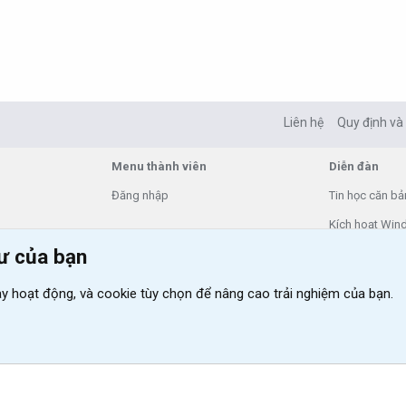
Liên hệ
Quy định và
Menu thành viên
Diễn đàn
Đăng nhập
Tin học căn bả
Kích hoạt Win
tư của bạn
VIP add-ons X
Khuyến mãi và t
y hoạt động, và cookie tùy chọn để nâng cao trải nghiệm của bạn.