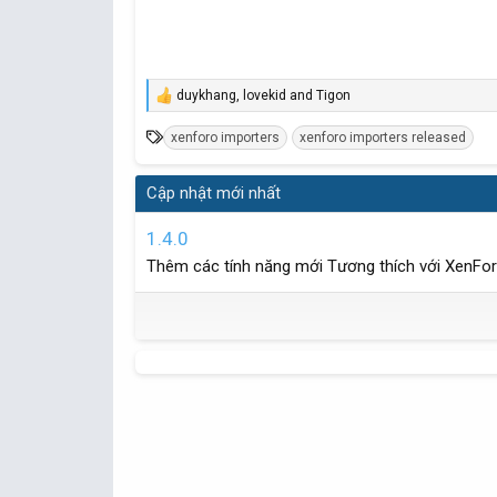
duykhang
,
lovekid
and
Tigon
R
e
T
xenforo importers
xenforo importers released
a
c
ừ
t
k
Cập nhật mới nhất
i
h
o
n
ó
1.4.0
s
a
:
Thêm các tính năng mới Tương thích với XenFor