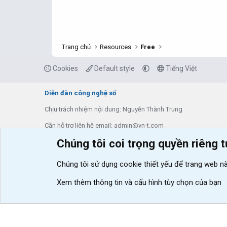
Trang chủ
Resources
Free
Cookies
Default style
Tiếng Việt
Diễn đàn công nghệ số
Chịu trách nhiệm nội dung: Nguyễn Thành Trung
Cần hỗ trợ liên hệ email: admin@vn-t.com
Chúng tôi coi trọng quyền riêng 
Thông tin về diễn đàn
Liên hệ & hỗ trợ
Tạo bản Demo
Shop
VNT Addons
Điện máy xanh
Chúng tôi sử dụng
cookie thiết yếu
để trang web nà
Xem thêm thông tin và cấu hình tùy chọn của bạn
®
Community platform by XenForo
© 2010-2026 XenForo Ltd.