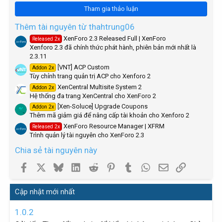
0
Tham gia thảo luận
s
t
a
Thêm tài nguyên từ thahtrung06
r
XenForo 2.3 Released Full | XenForo
Released 2x
(
Xenforo 2.3 đã chính thức phát hành, phiên bản mới nhất là
s
)
2.3.11
[VNT] ACP Custom
Addon 2x
Tùy chỉnh trang quản trị ACP cho Xenforo 2
XenCentral Multisite System 2
Addon 2x
Hệ thống đa trang XenCentral cho XenForo 2
[Xen-Soluce] Upgrade Coupons
Addon 2x
Thêm mã giảm giá để nâng cấp tài khoản cho Xenforo 2
XenForo Resource Manager | XFRM
Released 2x
Trình quản lý tài nguyên cho XenForo 2.3
Chia sẻ tài nguyên này
Facebook
X
Bluesky
LinkedIn
Reddit
Pinterest
Tumblr
WhatsApp
Email
Link
Cập nhật mới nhất
1.0.2