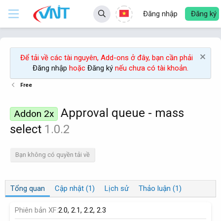
Đăng nhập
Đăng ký
Để tải về các tài nguyên, Add-ons ở đây, bạn cần phải
Đăng nhập
hoặc
Đăng ký
nếu chưa có tài khoản.
Free
Approval queue - mass
Addon 2x
select
1.0.2
Bạn không có quyền tải về
Tổng quan
Cập nhật (1)
Lịch sử
Thảo luận (1)
Phiên bản XF
2.0
2.1
2.2
2.3