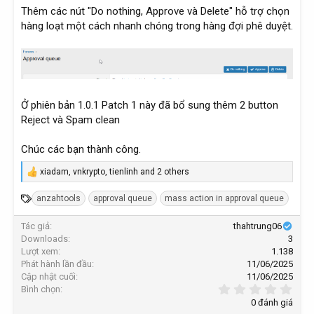
Thêm các nút "Do nothing, Approve và Delete" hỗ trợ chọn
hàng loạt một cách nhanh chóng trong hàng đợi phê duyệt.
Ở phiên bản 1.0.1 Patch 1 này đã bổ sung thêm 2 button
Reject và Spam clean
Chúc các bạn thành công.
xiadam
,
vnkrypto
,
tienlinh
and 2 others
R
e
T
anzahtools
approval queue
mass action in approval queue
a
c
ừ
t
Tác giả
thahtrung06
k
i
Downloads
3
h
o
Lượt xem
1.138
n
ó
Phát hành lần đầu
11/06/2025
s
a
Cập nhật cuối
11/06/2025
:
0
Bình chọn
,
0 đánh giá
0