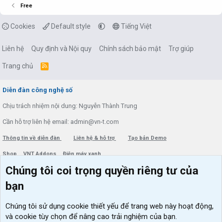
Free
Cookies
Default style
Tiếng Việt
Liên hệ
Quy định và Nội quy
Chính sách bảo mật
Trợ giúp
Trang chủ
R
S
S
Diễn đàn công nghệ số
Chịu trách nhiệm nội dung: Nguyễn Thành Trung
Cần hỗ trợ liên hệ email: admin@vn-t.com
Thông tin về diễn đàn
Liên hệ & hỗ trợ
Tạo bản Demo
Shop
VNT Addons
Điện máy xanh
Chúng tôi coi trọng quyền riêng tư của
Menu thành viên
Diễn đàn
bạn
Đăng nhập
Tin học căn bản
Chúng tôi sử dụng
cookie thiết yếu
để trang web này hoạt động,
Kích hoạt Windows/ Office miễn phí
và cookie tùy chọn để nâng cao trải nghiệm của bạn.
VIP add-ons Xenforo