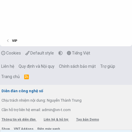
VIP
Cookies
Default style
Tiếng Việt
Liên hệ
Quy định và Nội quy
Chính sách bảo mật
Trợ giúp
Trang chủ
R
S
S
Diễn đàn công nghệ số
Chịu trách nhiệm nội dung: Nguyễn Thành Trung
Cần hỗ trợ liên hệ email: admin@vn-t.com
Thông tin về diễn đàn
Liên hệ & hỗ trợ
Tạo bản Demo
Shop
VNT Addons
Điện máy xanh