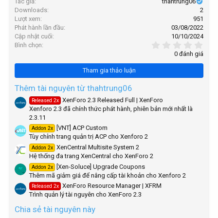
Tác giả
thahtrung06
k
i
Downloads
2
h
o
Lượt xem
951
n
ó
Phát hành lần đầu
03/08/2022
s
a
Cập nhật cuối
10/10/2024
:
0
Bình chọn
,
0 đánh giá
0
0
Tham gia thảo luận
s
t
a
Thêm tài nguyên từ thahtrung06
r
XenForo 2.3 Released Full | XenForo
Released 2x
(
Xenforo 2.3 đã chính thức phát hành, phiên bản mới nhất là
s
)
2.3.11
[VNT] ACP Custom
Addon 2x
Tùy chỉnh trang quản trị ACP cho Xenforo 2
XenCentral Multisite System 2
Addon 2x
Hệ thống đa trang XenCentral cho XenForo 2
[Xen-Soluce] Upgrade Coupons
Addon 2x
Thêm mã giảm giá để nâng cấp tài khoản cho Xenforo 2
XenForo Resource Manager | XFRM
Released 2x
Trình quản lý tài nguyên cho XenForo 2.3
Chia sẻ tài nguyên này