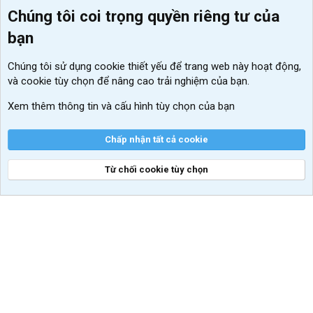
Chúng tôi coi trọng quyền riêng tư của
Menu thành viên
Diễn đàn
bạn
Đăng nhập
Tin học căn bản
Chúng tôi sử dụng
cookie thiết yếu
để trang web này hoạt động,
Kích hoạt Windows/ Office miễn phí
và cookie tùy chọn để nâng cao trải nghiệm của bạn.
VIP add-ons Xenforo
Xem thêm thông tin và cấu hình tùy chọn của bạn
Khuyến mãi và tài trợ
Chấp nhận tất cả cookie
Từ chối cookie tùy chọn
®
Community platform by XenForo
© 2010-2026 XenForo Ltd.