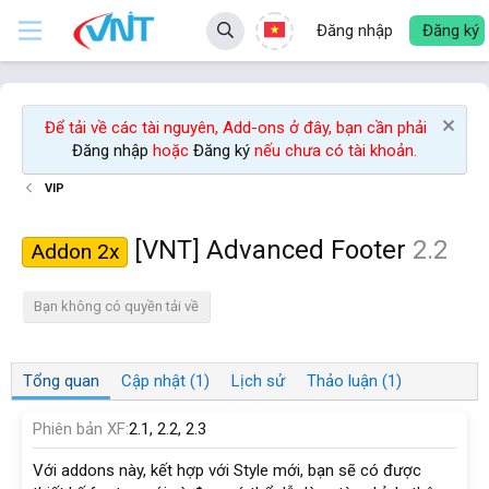
Đăng nhập
Đăng ký
Để tải về các tài nguyên, Add-ons ở đây, bạn cần phải
Đăng nhập
hoặc
Đăng ký
nếu chưa có tài khoản.
VIP
[VNT] Advanced Footer
2.2
Addon 2x
Bạn không có quyền tải về
Tổng quan
Cập nhật (1)
Lịch sử
Thảo luận (1)
Phiên bản XF
2.1
2.2
2.3
Với addons này, kết hợp với Style mới, bạn sẽ có được