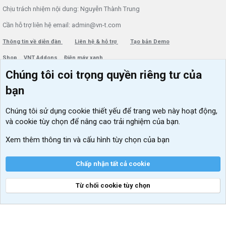
Chịu trách nhiệm nội dung: Nguyễn Thành Trung
Cần hỗ trợ liên hệ email: admin@vn-t.com
Thông tin về diễn đàn
Liên hệ & hỗ trợ
Tạo bản Demo
Shop
VNT Addons
Điện máy xanh
Chúng tôi coi trọng quyền riêng tư của
Menu thành viên
Diễn đàn
bạn
Đăng nhập
Tin học căn bản
Chúng tôi sử dụng
cookie thiết yếu
để trang web này hoạt động,
Kích hoạt Windows/ Office miễn phí
và cookie tùy chọn để nâng cao trải nghiệm của bạn.
VIP add-ons Xenforo
Xem thêm thông tin và cấu hình tùy chọn của bạn
Khuyến mãi và tài trợ
Chấp nhận tất cả cookie
Từ chối cookie tùy chọn
®
Community platform by XenForo
© 2010-2026 XenForo Ltd.