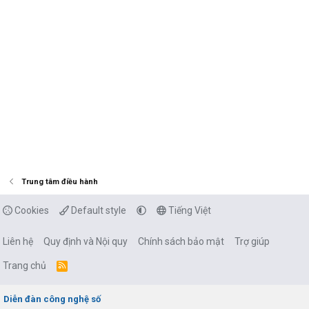
Trung tâm điều hành
Cookies
Default style
Tiếng Việt
Liên hệ
Quy định và Nội quy
Chính sách bảo mật
Trợ giúp
Trang chủ
R
S
S
Diễn đàn công nghệ số