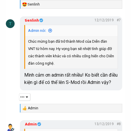
tienlinh
R
e
a
tienlinh
12/12/2019
#7
c
T
t
i
Admin nói:
o
n
Chúc mừng bạn đã trở thành Mod của Diễn đàn
s
:
VNT từ hôm nay. Hy vọng bạn sẽ nhiệt tình giúp đỡ
các thành viên khác và có nhiều cống hiến cho Diễn
đàn công nghệ.
Mình cảm ơn admin rất nhiều! Ko biết cần điều
kiện gì để có thể lên S-Mod rồi Admin vậy?
•••
Admin
R
e
a
Admin
13/12/2019
#8
c
t