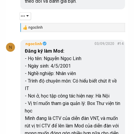
theo dõi và đánh giá bạn.
dồi kiến thức và giao lưu, chia sẻ với các thành viên
khác.
•••
ngoclinh
R
e
a
ngoclinh
03/09/2020
#14
c
N
t
Đăng ký làm Mod:
i
- Họ tên: Nguyễn Ngọc Linh
o
n
- Ngày sinh: 4/5/2001
s
:
- Nghề nghiệp: Nhân viên
- Trình độ chuyên môn: Có hiểu biết chút ít về
IT
- Nơi ở, học tập công tác hiện nay: Hà Nội
- Vị trí muốn tham gia quản lý: Box Thư viện tin
học
Mình đang là CTV của diễn đàn VNT, và muốn
rút vị trí CTV để lên làm Mod của diễn đàn với
mong muốn đóng góp nhiều hơn nữa cho diễn