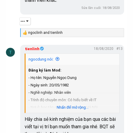
thành viên khác.
Sửa lần cuối:
18/08/2020
•••
ngoclinh
and
tienlinh
R
e
a
tienlinh
18/08/2020
#13
c
T
t
i
ngocdung nói:
o
n
Đăng ký làm Mod:
s
:
- Họ tên: Nguyễn Ngọc Dung
- Ngày sinh: 20/05/1982
- Nghề nghiệp: Nhân viên
- Trình độ chuyên môn: Có hiểu biết về IT
- Nơi ở, học tập công tác hiện nay: Hà Nội
Nhấn để mở rộng...
- Vị trí muốn tham gia quản lý: Box Giải trí, Hệ điều
Hãy chia sẻ kinh nghiệm của bạn qua các bài
hành windows
viết tại vị trí bạn muốn tham gia nhé. BQT sẽ
Mình muốn tham gia làm Mod của diễn đàn để trau