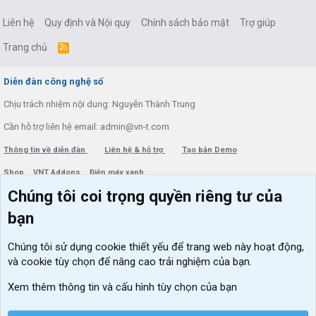
Liên hệ
Quy định và Nội quy
Chính sách bảo mật
Trợ giúp
Trang chủ
R
S
S
Diễn đàn công nghệ số
Chịu trách nhiệm nội dung: Nguyễn Thành Trung
Cần hỗ trợ liên hệ email: admin@vn-t.com
Thông tin về diễn đàn
Liên hệ & hỗ trợ
Tạo bản Demo
Shop
VNT Addons
Điện máy xanh
Chúng tôi coi trọng quyền riêng tư của
Menu thành viên
Diễn đàn
bạn
Đăng nhập
Tin học căn bản
Chúng tôi sử dụng
cookie thiết yếu
để trang web này hoạt động,
Kích hoạt Windows/ Office miễn phí
và cookie tùy chọn để nâng cao trải nghiệm của bạn.
VIP add-ons Xenforo
Xem thêm thông tin và cấu hình tùy chọn của bạn
Khuyến mãi và tài trợ