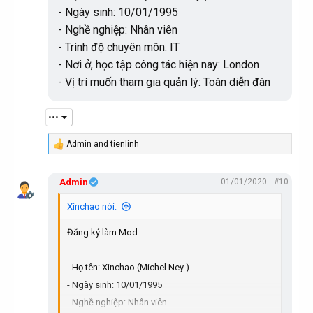
- Ngày sinh: 10/01/1995
- Nghề nghiệp: Nhân viên
- Trình độ chuyên môn: IT
- Nơi ở, học tập công tác hiện nay: London
- Vị trí muốn tham gia quản lý: Toàn diễn đàn
•••
Admin
and
tienlinh
R
e
a
Admin
01/01/2020
#10
c
t
i
Xinchao nói:
o
n
Đăng ký làm Mod:
s
:
- Họ tên: Xinchao (Michel Ney )
- Ngày sinh: 10/01/1995
- Nghề nghiệp: Nhân viên