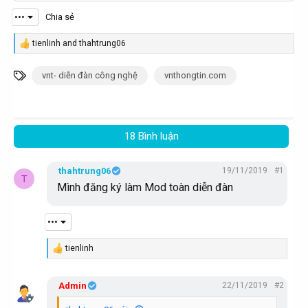
•••
Chia sẻ
tienlinh
and
thahtrung06
R
e
a
T
vnt- diễn đàn công nghệ
vnthongtin.com
c
ừ
t
i
k
o
h
n
18 Bình luận
s
ó
:
a
thahtrung06
19/11/2019
#1
T
Mình đăng ký làm Mod toàn diễn đàn
•••
tienlinh
R
e
a
Admin
22/11/2019
#2
c
t
i