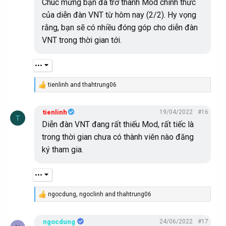
Chúc mừng bạn đã trở thành Mod chính thức
Mình đang là CTV của diễn đàn VNT, và muốn rút vị
của diễn đàn VNT từ hôm nay (2/2). Hy vọng
trí CTV để lên làm Mod của diễn đàn với mong
rằng, bạn sẽ có nhiều đóng góp cho diễn đàn
muốn đóng góp nhiều hơn nữa cho diễn đàn VNT,
VNT trong thời gian tới.
mong được các admin phê duyệt.
•••
Xin cảm ơn!
tienlinh
and
thahtrung06
R
e
a
tienlinh
19/04/2022
#16
c
T
t
Diễn đàn VNT đang rất thiếu Mod, rất tiếc là
i
trong thời gian chưa có thành viên nào đăng
o
n
ký tham gia.
s
:
•••
ngocdung
,
ngoclinh
and
thahtrung06
R
e
a
ngocdung
24/06/2022
#17
c