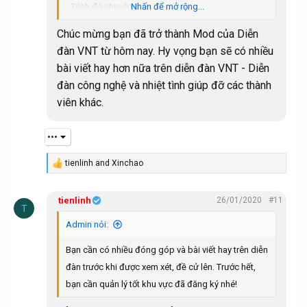
- Trình độ chuyên môn: IT
Nhấn để mở rộng...
- Nơi ở, học tập công tác hiện nay: London
Chúc mừng bạn đã trở thành Mod của Diễn
- Vị trí muốn tham gia quản lý: Toàn diễn đàn
đàn VNT từ hôm nay. Hy vọng bạn sẽ có nhiều
bài viết hay hơn nữa trên diễn đàn VNT - Diễn
đàn công nghệ và nhiệt tình giúp đỡ các thành
viên khác.
•••
tienlinh
and
Xinchao
R
e
a
tienlinh
26/01/2020
#11
c
T
t
i
Admin nói:
o
n
Bạn cần có nhiều đóng góp và bài viết hay trên diễn
s
:
đàn trước khi được xem xét, đề cử lên. Trước hết,
bạn cần quản lý tốt khu vực đã đăng ký nhé!