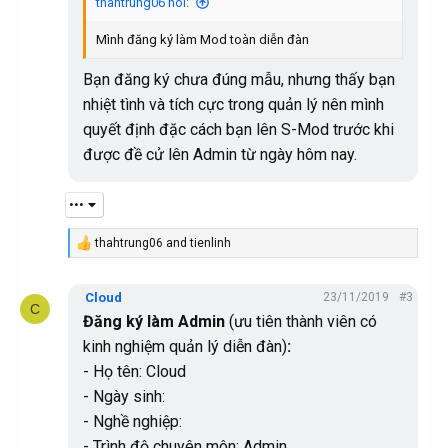
thahtrung06 nói:
o
n
Mình đăng ký làm Mod toàn diễn đàn
s
:
Bạn đăng ký chưa đúng mẫu, nhưng thấy bạn
nhiệt tình và tích cực trong quản lý nên mình
quyết định đặc cách bạn lên S-Mod trước khi
được đề cử lên Admin từ ngày hôm nay.
•••
thahtrung06
and
tienlinh
R
e
a
Cloud
23/11/2019
#3
c
C
t
Đăng ký làm Admin
(ưu tiên thành viên có
i
kinh nghiệm quản lý diễn đàn)
:
o
n
- Họ tên: Cloud
s
:
- Ngày sinh:
- Nghề nghiệp:
- Trình độ chuyên môn: Admin