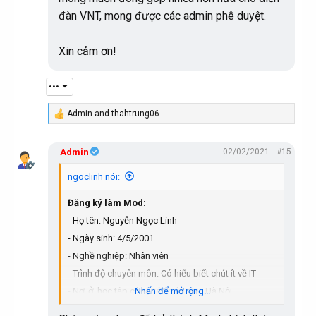
đàn VNT, mong được các admin phê duyệt.
Xin cảm ơn!
•••
Admin
and
thahtrung06
R
e
a
Admin
02/02/2021
#15
c
t
i
ngoclinh nói:
o
n
Đăng ký làm Mod:
s
:
- Họ tên: Nguyễn Ngọc Linh
- Ngày sinh: 4/5/2001
- Nghề nghiệp: Nhân viên
- Trình độ chuyên môn: Có hiểu biết chút ít về IT
- Nơi ở, học tập công tác hiện nay: Hà Nội
Nhấn để mở rộng...
- Vị trí muốn tham gia quản lý: Box Thư viện tin học