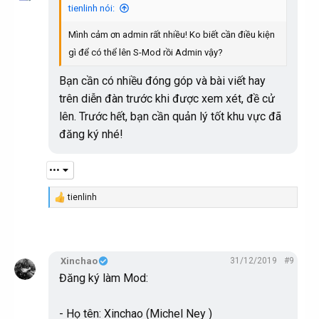
i
tienlinh nói:
o
n
Mình cảm ơn admin rất nhiều! Ko biết cần điều kiện
s
:
gì để có thể lên S-Mod rồi Admin vậy?
Bạn cần có nhiều đóng góp và bài viết hay
trên diễn đàn trước khi được xem xét, đề cử
lên. Trước hết, bạn cần quản lý tốt khu vực đã
đăng ký nhé!
•••
tienlinh
R
e
a
c
t
i
Xinchao
31/12/2019
#9
o
Đăng ký làm Mod:
n
s
:
- Họ tên: Xinchao (Michel Ney )