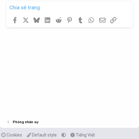
Chia sẻ trang
Facebook
X
Bluesky
LinkedIn
Reddit
Pinterest
Tumblr
WhatsApp
Email
Link
Phòng nhân sự
Cookies
Default style
Tiếng Việt