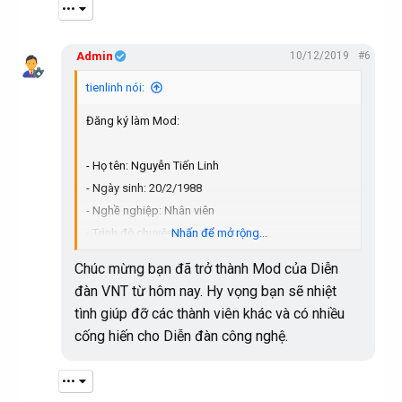
•••
Admin
10/12/2019
#6
tienlinh nói:
Đăng ký làm Mod:
- Họ tên: Nguyễn Tiến Linh
- Ngày sinh: 20/2/1988
- Nghề nghiệp: Nhân viên
- Trình độ chuyên môn: IT
Nhấn để mở rộng...
- Nơi ở, học tập công tác hiện nay: Hà Nội
Chúc mừng bạn đã trở thành Mod của Diễn
- Vị trí muốn tham gia quản lý: Toàn diễn đàn
đàn VNT từ hôm nay. Hy vọng bạn sẽ nhiệt
tình giúp đỡ các thành viên khác và có nhiều
cống hiến cho Diễn đàn công nghệ.
•••