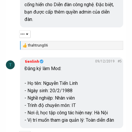
cống hiến cho Diễn đàn công nghệ. Đặc biệt,
bạn được cấp thêm quyền admin của diễn
đàn.
•••
thahtrung06
R
e
a
tienlinh
09/12/2019
#5
c
T
t
Đăng ký làm Mod:
i
o
n
- Họ tên: Nguyễn Tiến Linh
s
:
- Ngày sinh: 20/2/1988
- Nghề nghiệp: Nhân viên
- Trình độ chuyên môn: IT
- Nơi ở, học tập công tác hiện nay: Hà Nội
- Vị trí muốn tham gia quản lý: Toàn diễn đàn