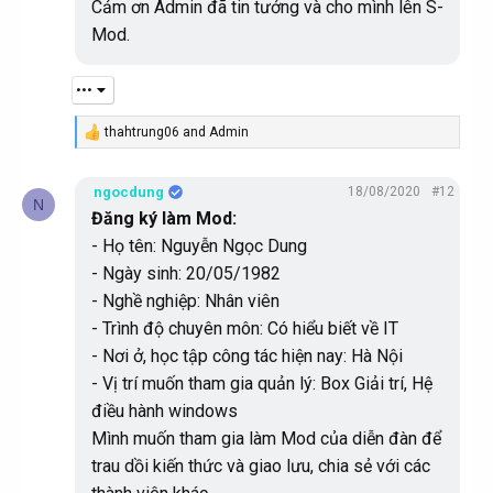
Cảm ơn Admin đã tin tưởng và cho mình lên S-
Mod.
•••
thahtrung06
and
Admin
R
e
a
ngocdung
18/08/2020
#12
c
N
t
Đăng ký làm Mod:
i
- Họ tên: Nguyễn Ngọc Dung
o
n
- Ngày sinh: 20/05/1982
s
:
- Nghề nghiệp: Nhân viên
- Trình độ chuyên môn: Có hiểu biết về IT
- Nơi ở, học tập công tác hiện nay: Hà Nội
- Vị trí muốn tham gia quản lý: Box Giải trí, Hệ
điều hành windows
Mình muốn tham gia làm Mod của diễn đàn để
trau dồi kiến thức và giao lưu, chia sẻ với các