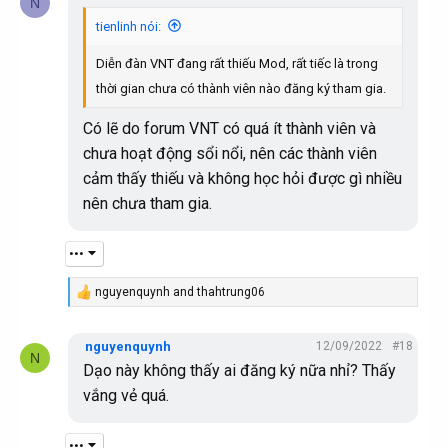
N
t
i
tienlinh nói:
o
n
Diễn đàn VNT đang rất thiếu Mod, rất tiếc là trong
s
:
thời gian chưa có thành viên nào đăng ký tham gia.
Có lẽ do forum VNT có quá ít thành viên và
chưa hoạt động sổi nổi, nên các thành viên
cảm thấy thiếu và không học hỏi được gì nhiều
nên chưa tham gia.
•••
nguyenquynh
and
thahtrung06
R
e
a
nguyenquynh
12/09/2022
#18
c
N
t
Dạo này không thấy ai đăng ký nữa nhỉ? Thấy
i
vắng vẻ quá.
o
n
s
:
•••