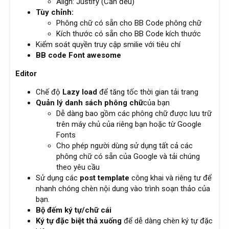
Align: Justify (Căn đều)
Tùy chỉnh:
Phông chữ có sẵn cho BB Code phông chữ
Kích thước có sẵn cho BB Code kích thước
Kiểm soát quyền truy cập smilie với tiêu chí
BB code Font awesome
Editor
Chế độ
Lazy load
để tăng tốc thời gian tải trang
Quản lý danh sách phông chữ
của bạn
Dễ dàng bao gồm các phông chữ được lưu trữ
trên máy chủ của riêng bạn hoặc từ Google
Fonts
Cho phép người dùng sử dụng tất cả các
phông chữ có sẵn của Google và tải chúng
theo yêu cầu
Sử dụng các
post template
công khai và riêng tư để
nhanh chóng chèn nội dung vào trình soạn thảo của
bạn.
Bộ đếm ký tự/chữ cái
Ký tự đặc biệt thả xuống
để dễ dàng chèn ký tự đặc