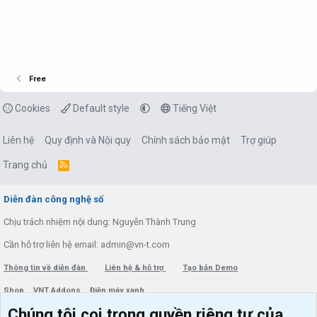
Free
Cookies
Default style
Tiếng Việt
Liên hệ
Quy định và Nội quy
Chính sách bảo mật
Trợ giúp
Trang chủ
R
S
S
Diễn đàn công nghệ số
Chịu trách nhiệm nội dung: Nguyễn Thành Trung
Cần hỗ trợ liên hệ email: admin@vn-t.com
Thông tin về diễn đàn
Liên hệ & hỗ trợ
Tạo bản Demo
Shop
VNT Addons
Điện máy xanh
Chúng tôi coi trọng quyền riêng tư của