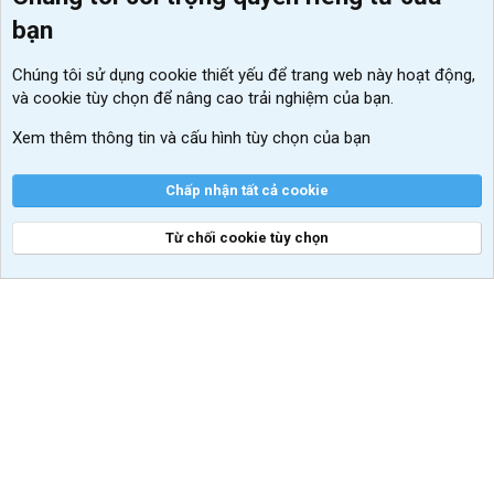
Menu thành viên
Diễn đàn
bạn
Đăng nhập
Tin học căn bản
Chúng tôi sử dụng
cookie thiết yếu
để trang web này hoạt động,
Kích hoạt Windows/ Office miễn phí
và cookie tùy chọn để nâng cao trải nghiệm của bạn.
VIP add-ons Xenforo
Xem thêm thông tin và cấu hình tùy chọn của bạn
Khuyến mãi và tài trợ
Chấp nhận tất cả cookie
Từ chối cookie tùy chọn
®
Community platform by XenForo
© 2010-2026 XenForo Ltd.