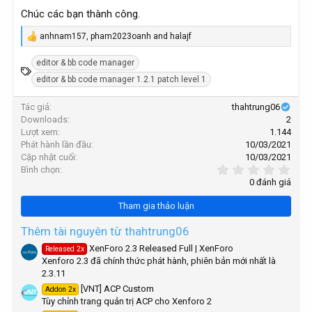
Chúc các bạn thành công.
anhnam157
,
pham2023oanh
and
halajf
R
e
editor & bb code manager
a
T
c
editor & bb code manager 1.2.1 patch level 1
ừ
t
i
k
Tác giả
thahtrung06
o
h
n
Downloads
2
ó
s
Lượt xem
1.144
:
a
Phát hành lần đầu
10/03/2021
Cập nhật cuối
10/03/2021
0
Bình chọn
,
0 đánh giá
0
0
Tham gia thảo luận
s
t
a
Thêm tài nguyên từ thahtrung06
r
XenForo 2.3 Released Full | XenForo
Released 2x
(
Xenforo 2.3 đã chính thức phát hành, phiên bản mới nhất là
s
)
2.3.11
[VNT] ACP Custom
Addon 2x
Tùy chỉnh trang quản trị ACP cho Xenforo 2