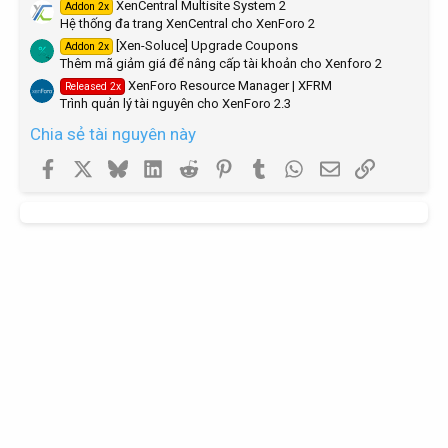
XenCentral Multisite System 2
Addon 2x
Hệ thống đa trang XenCentral cho XenForo 2
[Xen-Soluce] Upgrade Coupons
Addon 2x
Thêm mã giảm giá để nâng cấp tài khoản cho Xenforo 2
XenForo Resource Manager | XFRM
Released 2x
Trình quản lý tài nguyên cho XenForo 2.3
Chia sẻ tài nguyên này
Facebook
X
Bluesky
LinkedIn
Reddit
Pinterest
Tumblr
WhatsApp
Email
Link