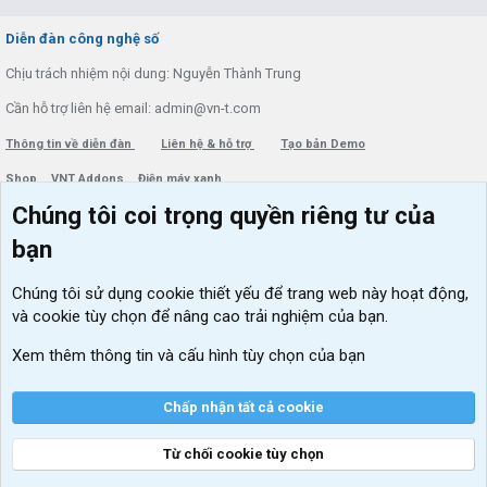
S
S
Diễn đàn công nghệ số
Chịu trách nhiệm nội dung: Nguyễn Thành Trung
Cần hỗ trợ liên hệ email: admin@vn-t.com
Thông tin về diễn đàn
Liên hệ & hỗ trợ
Tạo bản Demo
Shop
VNT Addons
Điện máy xanh
Chúng tôi coi trọng quyền riêng tư của
Menu thành viên
Diễn đàn
bạn
Đăng nhập
Tin học căn bản
Chúng tôi sử dụng
cookie thiết yếu
để trang web này hoạt động,
Kích hoạt Windows/ Office miễn phí
và cookie tùy chọn để nâng cao trải nghiệm của bạn.
VIP add-ons Xenforo
Xem thêm thông tin và cấu hình tùy chọn của bạn
Khuyến mãi và tài trợ
Chấp nhận tất cả cookie
Từ chối cookie tùy chọn
®
Community platform by XenForo
© 2010-2026 XenForo Ltd.