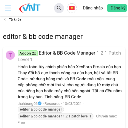
Đăng nhập
Đăng ký
Từ khóa
editor & bb code manager
Editor & BB Code Manager
1.2.1 Patch
Addon 2x
T
Level 1
Hoàn toàn tùy chỉnh phiên bản XenForo Froala của bạn.
Thay đổi bố cục thanh công cụ của bạn, bật và tắt BB
Code, sử dụng bảng mới và BB Code màu nền, cung
cấp phông chữ mới thú vị cho người dùng từ máy chủ
của riêng bạn hoặc máy chủ bên ngoài. Tất cả đều nằm
trong tay bạn. Tính năng: BB Code...
thahtrung06
Resource
10/03/2021
editor
&
bb
code
manager
Chuyên mục:
editor
&
bb
code
manager
1.2.1 patch level 1
Free