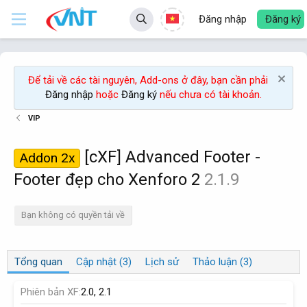
Đăng nhập
Đăng ký
Để tải về các tài nguyên, Add-ons ở đây, bạn cần phải
Đăng nhập
hoặc
Đăng ký
nếu chưa có tài khoản.
VIP
[cXF] Advanced Footer -
Addon 2x
Footer đẹp cho Xenforo 2
2.1.9
Bạn không có quyền tải về
Tổng quan
Cập nhật (3)
Lịch sử
Thảo luận (3)
Phiên bản XF
2.0
2.1