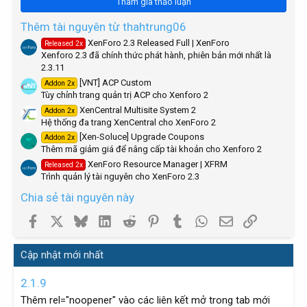
Tham gia thảo luận
s
t
a
Thêm tài nguyên từ thahtrung06
r
XenForo 2.3 Released Full | XenForo
Released 2x
(
Xenforo 2.3 đã chính thức phát hành, phiên bản mới nhất là
s
)
2.3.11
[VNT] ACP Custom
Addon 2x
Tùy chỉnh trang quản trị ACP cho Xenforo 2
XenCentral Multisite System 2
Addon 2x
Hệ thống đa trang XenCentral cho XenForo 2
[Xen-Soluce] Upgrade Coupons
Addon 2x
Thêm mã giảm giá để nâng cấp tài khoản cho Xenforo 2
XenForo Resource Manager | XFRM
Released 2x
Trình quản lý tài nguyên cho XenForo 2.3
Chia sẻ tài nguyên này
Facebook
X
Bluesky
LinkedIn
Reddit
Pinterest
Tumblr
WhatsApp
Email
Link
Cập nhật mới nhất
2.1.9
Thêm rel="noopener" vào các liên kết mở trong tab mới