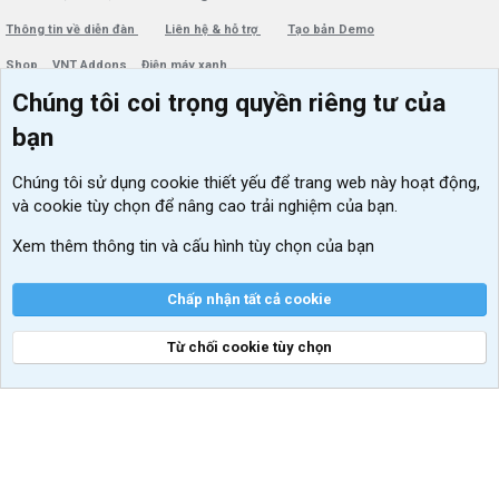
Thông tin về diễn đàn
Liên hệ & hỗ trợ
Tạo bản Demo
Shop
VNT Addons
Điện máy xanh
Chúng tôi coi trọng quyền riêng tư của
Menu thành viên
Diễn đàn
bạn
Đăng nhập
Tin học căn bản
Chúng tôi sử dụng
cookie thiết yếu
để trang web này hoạt động,
Kích hoạt Windows/ Office miễn phí
và cookie tùy chọn để nâng cao trải nghiệm của bạn.
VIP add-ons Xenforo
Xem thêm thông tin và cấu hình tùy chọn của bạn
Khuyến mãi và tài trợ
Chấp nhận tất cả cookie
Từ chối cookie tùy chọn
®
Community platform by XenForo
© 2010-2026 XenForo Ltd.