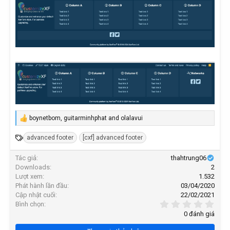
boynetbom
,
guitarminhphat
and
olalavui
R
e
T
advanced footer
[cxf] advanced footer
a
c
ừ
t
Tác giả
thahtrung06
k
i
Downloads
2
h
o
Lượt xem
1.532
n
ó
Phát hành lần đầu
03/04/2020
s
a
Cập nhật cuối
22/02/2021
:
0
Bình chọn
,
0 đánh giá
0
0