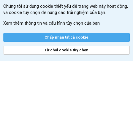
Chúng tôi sử dụng
cookie thiết yếu
để trang web này hoạt động,
Kích hoạt Windows/ Office miễn phí
và cookie tùy chọn để nâng cao trải nghiệm của bạn.
VIP add-ons Xenforo
Xem thêm thông tin và cấu hình tùy chọn của bạn
Khuyến mãi và tài trợ
Chấp nhận tất cả cookie
Từ chối cookie tùy chọn
®
Community platform by XenForo
© 2010-2026 XenForo Ltd.