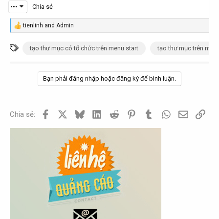
h
g
•••
Chia sẻ
ủ
à
đ
y
tienlinh
and
Admin
R
e
ề
g
a
T
tạo thư mục có tổ chức trên menu start
tạo thư mục trên menu
t
ử
c
ừ
t
ạ
i
i
k
o
o
Bạn phải đăng nhập hoặc đăng ký để bình luận.
h
n
b
s
ó
ở
:
a
i
Facebook
X
Bluesky
LinkedIn
Reddit
Pinterest
Tumblr
WhatsApp
Email
Link
Chia sẻ: