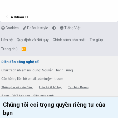
Windows 11
Cookies
Default style
Tiếng Việt
Liên hệ
Quy định và Nội quy
Chính sách bảo mật
Trợ giúp
Trang chủ
R
S
S
Diễn đàn công nghệ số
Chịu trách nhiệm nội dung: Nguyễn Thành Trung
Cần hỗ trợ liên hệ email: admin@vn-t.com
Thông tin về diễn đàn
Liên hệ & hỗ trợ
Tạo bản Demo
Shop
VNT Addons
Điện máy xanh
Chúng tôi coi trọng quyền riêng tư của
Menu thành viên
Diễn đàn
bạn
Đăng nhập
Tin học căn bản