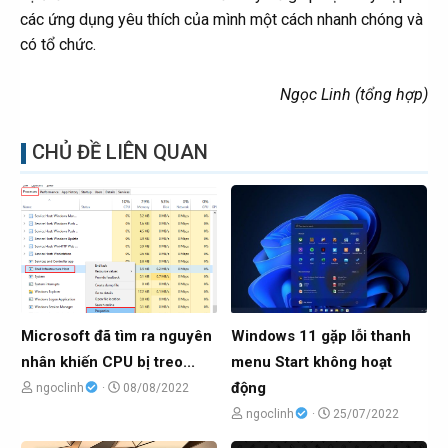
các ứng dụng yêu thích của mình một cách nhanh chóng và
có tổ chức.
Ngọc Linh (tổng hợp)
CHỦ ĐỀ LIÊN QUAN
Microsoft đã tìm ra nguyên
Windows 11 gặp lỗi thanh
nhân khiến CPU bị treo...
menu Start không hoạt
động
C
N
ngoclinh
08/08/2022
h
g
C
N
ngoclinh
25/07/2022
ủ
à
h
g