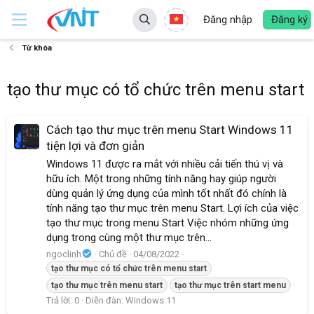
Đăng nhập
Đăng ký
Từ khóa
tạo thư mục có tổ chức trên menu start
Cách tạo thư mục trên menu Start Windows 11
tiện lợi và đơn giản
Windows 11 được ra mắt với nhiều cải tiến thú vị và
hữu ích. Một trong những tính năng hay giúp người
dùng quản lý ứng dụng của mình tốt nhất đó chính là
tính năng tạo thư mục trên menu Start. Lợi ích của việc
tạo thư mục trong menu Start Việc nhóm những ứng
dụng trong cùng một thư mục trên...
ngoclinh
Chủ đề
04/08/2022
tạo
thư
mục
có
tổ
chức
trên
menu
start
tạo
thư
mục
trên
menu
start
tạo
thư
mục
trên
start
menu
Trả lời: 0
Diễn đàn:
Windows 11