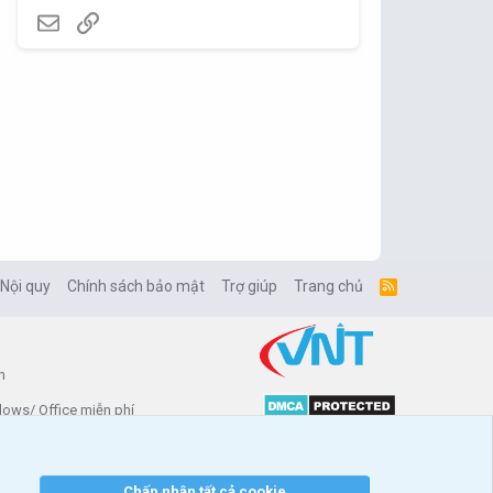
Email
Link
 Nội quy
Chính sách bảo mật
Trợ giúp
Trang chủ
R
S
S
n
dows/ Office miễn phí
enforo
ài trợ
Chấp nhận tất cả cookie