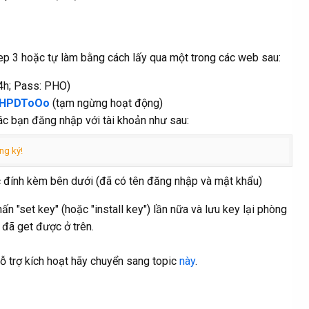
step 3 hoặc tự làm bằng cách lấy qua một trong các web sau:
4h; Pass: PHO)
OoHPDToOo
(tạm ngừng hoạt động)
 các bạn đăng nhập với tài khoản như sau:
ng ký!
đính kèm bên dưới (đã có tên đăng nhập và mật khẩu)
hấn "set key" (hoặc "install key") lần nữa và lưu key lại phòng
D đã get được ở trên.
ỗ trợ kích hoạt hãy chuyển sang topic
này
.