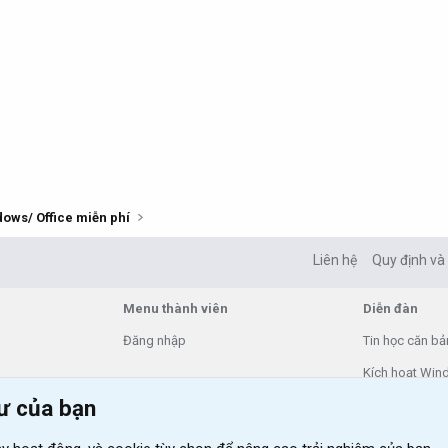
dows/ Office miễn phí
Liên hệ
Quy định và
Menu thành viên
Diễn đàn
Đăng nhập
Tin học căn bả
Kích hoạt Win
tư của bạn
VIP add-ons X
Khuyến mãi và t