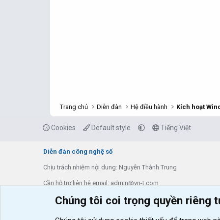
Trang chủ
Diễn đàn
Hệ điều hành
Kích hoạt Win
Cookies
Default style
Tiếng Việt
Diễn đàn công nghệ số
Chịu trách nhiệm nội dung: Nguyễn Thành Trung
Cần hỗ trợ liên hệ email: admin@vn-t.com
Chúng tôi coi trọng quyền riêng 
Thông tin về diễn đàn
Liên hệ & hỗ trợ
Tạo bản Demo
Shop
VNT Addons
Điện máy xanh