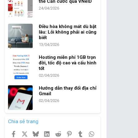
thẻ Căn cước qua VNeID
24/04/2026
Điều hòa không mát dù bật
lâu: Lỗi không phải ai cũng
biết
13/04/2026
Hosting miễn phí 1GB trọn
đời, tốc độ cao và cấu hình
tốt
02/04/2026
Hướng dẫn thay đổi địa chỉ
Gmail
02/04/2026
Chia sẻ trang
Facebook
X
Bluesky
LinkedIn
Reddit
Pinterest
Tumblr
WhatsApp