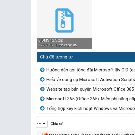
CIDMS 12.5.zip
329,9 KB · Lượt xem: 85
Chủ đề tương tự
Hướng dẫn gọi tổng đài Microsoft lấy CID (g
Hiểu về công cụ Microsoft Activation Script
Website tạo bản quyền Microsoft Office 365 
Microsoft 365 (Office 365): Miễn phí nâng c
Tổng hợp key kích hoạt Windows và Microsof
•••
Chia sẻ