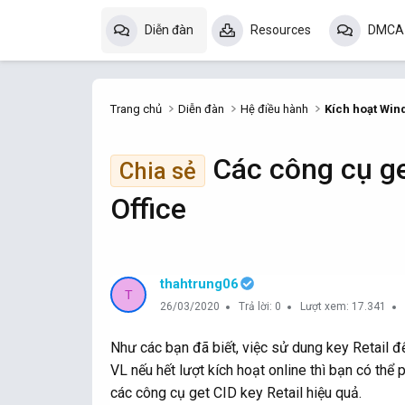
Diễn đàn
Resources
DMCA
Trang chủ
Diễn đàn
Hệ điều hành
Kích hoạt Win
Các công cụ ge
Chia sẻ
Office
thahtrung06
T
26/03/2020
Trả lời: 0
Lượt xem: 17.341
Như các bạn đã biết, việc sử dung key Retail đ
VL nếu hết lượt kích hoạt online thì bạn có thể
các công cụ get CID key Retail hiệu quả.