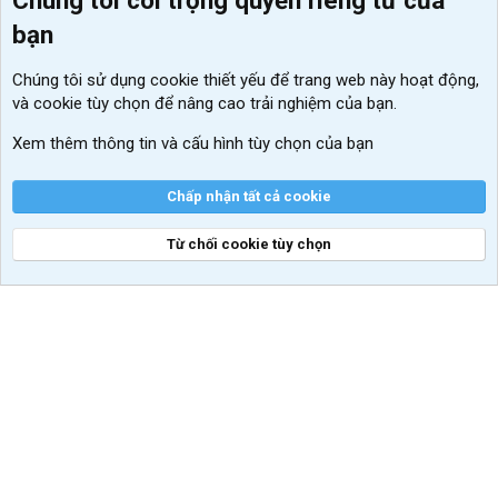
Chúng tôi coi trọng quyền riêng tư của
Menu thành viên
Diễn đàn
bạn
Đăng nhập
Tin học căn bản
Chúng tôi sử dụng
cookie thiết yếu
để trang web này hoạt động,
Kích hoạt Windows/ Office miễn phí
và cookie tùy chọn để nâng cao trải nghiệm của bạn.
VIP add-ons Xenforo
Xem thêm thông tin và cấu hình tùy chọn của bạn
Khuyến mãi và tài trợ
Chấp nhận tất cả cookie
Từ chối cookie tùy chọn
®
Community platform by XenForo
© 2010-2026 XenForo Ltd.