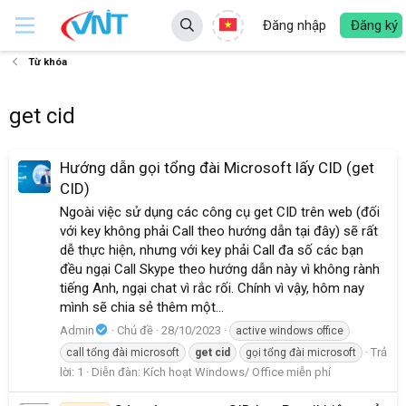
Đăng nhập
Đăng ký
Từ khóa
get cid
Hướng dẫn gọi tổng đài Microsoft lấy CID (get
CID)
Ngoài việc sử dụng các công cụ get CID trên web (đối
với key không phải Call theo hướng dẫn tại đây) sẽ rất
dễ thực hiện, nhưng với key phải Call đa số các bạn
đều ngại Call Skype theo hướng dẫn này vì không rành
tiếng Anh, ngại chat vì rắc rối. Chính vì vậy, hôm nay
mình sẽ chia sẻ thêm một...
Admin
Chủ đề
28/10/2023
active windows office
Trả
call tổng đài microsoft
get
cid
gọi tổng đài microsoft
lời: 1
Diễn đàn:
Kích hoạt Windows/ Office miễn phí