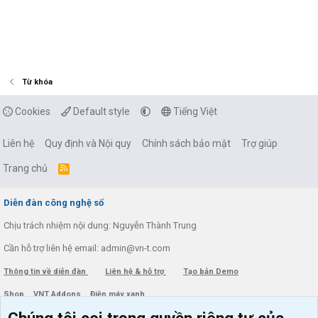
Từ khóa
Cookies
Default style
Tiếng Việt
Liên hệ
Quy định và Nội quy
Chính sách bảo mật
Trợ giúp
Trang chủ
R
S
S
Diễn đàn công nghệ số
Chịu trách nhiệm nội dung: Nguyễn Thành Trung
Cần hỗ trợ liên hệ email: admin@vn-t.com
Thông tin về diễn đàn
Liên hệ & hỗ trợ
Tạo bản Demo
Shop
VNT Addons
Điện máy xanh