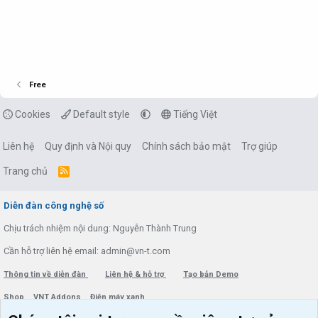
Free
Cookies
Default style
Tiếng Việt
Liên hệ
Quy định và Nội quy
Chính sách bảo mật
Trợ giúp
Trang chủ
R
S
S
Diễn đàn công nghệ số
Chịu trách nhiệm nội dung: Nguyễn Thành Trung
Cần hỗ trợ liên hệ email: admin@vn-t.com
Thông tin về diễn đàn
Liên hệ & hỗ trợ
Tạo bản Demo
Shop
VNT Addons
Điện máy xanh