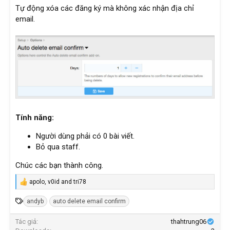
Tự động xóa các đăng ký mà không xác nhận địa chỉ
email.
Tính năng:
Người dùng phải có 0 bài viết.
Bỏ qua staff.
Chúc các bạn thành công.
apolo
,
v0id
and
tri78
R
e
T
andyb
auto delete email confirm
a
c
ừ
t
Tác giả
thahtrung06
k
i