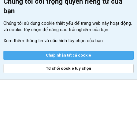
Chúng tôi coi trọng quyền riêng tư của
Menu thành viên
Diễn đàn
bạn
Đăng nhập
Tin học căn bản
Chúng tôi sử dụng
cookie thiết yếu
để trang web này hoạt động,
Kích hoạt Windows/ Office miễn phí
và cookie tùy chọn để nâng cao trải nghiệm của bạn.
VIP add-ons Xenforo
Xem thêm thông tin và cấu hình tùy chọn của bạn
Khuyến mãi và tài trợ
Chấp nhận tất cả cookie
Từ chối cookie tùy chọn
®
Community platform by XenForo
© 2010-2026 XenForo Ltd.