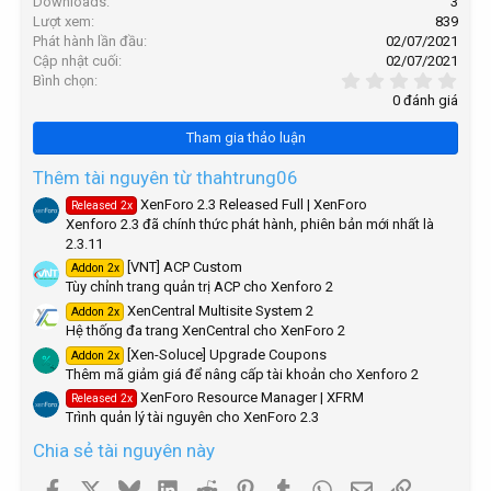
Downloads
3
h
o
Lượt xem
839
n
ó
Phát hành lần đầu
02/07/2021
s
a
Cập nhật cuối
02/07/2021
:
0
Bình chọn
,
0 đánh giá
0
0
Tham gia thảo luận
s
t
a
Thêm tài nguyên từ thahtrung06
r
XenForo 2.3 Released Full | XenForo
Released 2x
(
Xenforo 2.3 đã chính thức phát hành, phiên bản mới nhất là
s
)
2.3.11
[VNT] ACP Custom
Addon 2x
Tùy chỉnh trang quản trị ACP cho Xenforo 2
XenCentral Multisite System 2
Addon 2x
Hệ thống đa trang XenCentral cho XenForo 2
[Xen-Soluce] Upgrade Coupons
Addon 2x
Thêm mã giảm giá để nâng cấp tài khoản cho Xenforo 2
XenForo Resource Manager | XFRM
Released 2x
Trình quản lý tài nguyên cho XenForo 2.3
Chia sẻ tài nguyên này
Facebook
X
Bluesky
LinkedIn
Reddit
Pinterest
Tumblr
WhatsApp
Email
Link