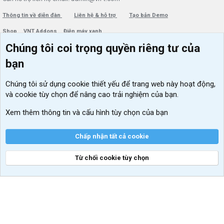
Thông tin về diễn đàn
Liên hệ & hỗ trợ
Tạo bản Demo
Shop
VNT Addons
Điện máy xanh
Chúng tôi coi trọng quyền riêng tư của
Menu thành viên
Diễn đàn
bạn
Đăng nhập
Tin học căn bản
Chúng tôi sử dụng
cookie thiết yếu
để trang web này hoạt động,
Kích hoạt Windows/ Office miễn phí
và cookie tùy chọn để nâng cao trải nghiệm của bạn.
VIP add-ons Xenforo
Xem thêm thông tin và cấu hình tùy chọn của bạn
Khuyến mãi và tài trợ
Chấp nhận tất cả cookie
Từ chối cookie tùy chọn
®
Community platform by XenForo
© 2010-2026 XenForo Ltd.