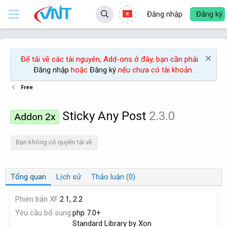
Đăng nhập
Đăng ký
Để tải về các tài nguyên, Add-ons ở đây, bạn cần phải
Đăng nhập
hoặc
Đăng ký
nếu chưa có tài khoản.
Free
Sticky Any Post
2.3.0
Addon 2x
Bạn không có quyền tải về
Tổng quan
Lịch sử
Thảo luận (0)
Phiên bản XF
2.1
2.2
Yêu cầu bổ sung
php 7.0+
Standard Library by Xon