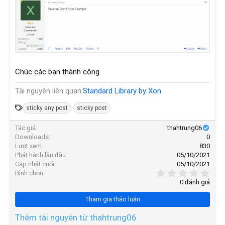
Chúc các bạn thành công.
Tài nguyên liên quan
Standard Library by Xon
T
sticky any post
sticky post
ừ
Tác giả
thahtrung06
k
Downloads
0
h
Lượt xem
830
ó
Phát hành lần đầu
05/10/2021
a
Cập nhật cuối
05/10/2021
0
Bình chọn
,
0 đánh giá
0
0
Tham gia thảo luận
s
t
a
Thêm tài nguyên từ thahtrung06
r