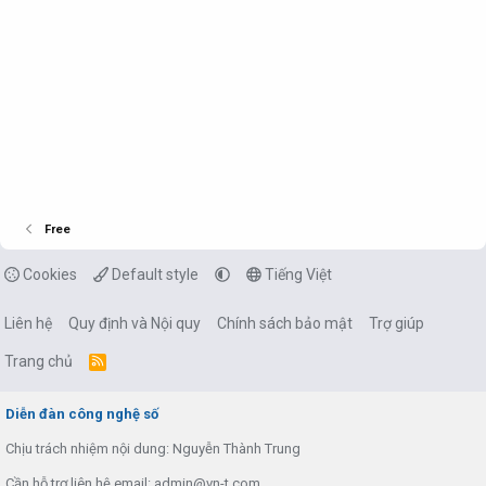
Free
Cookies
Default style
Tiếng Việt
Liên hệ
Quy định và Nội quy
Chính sách bảo mật
Trợ giúp
Trang chủ
R
S
S
Diễn đàn công nghệ số
Chịu trách nhiệm nội dung: Nguyễn Thành Trung
Cần hỗ trợ liên hệ email: admin@vn-t.com