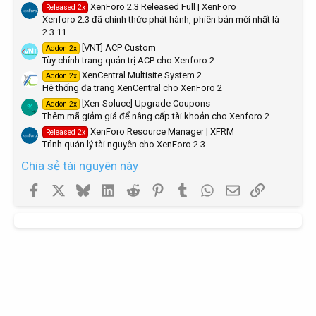
XenForo 2.3 Released Full | XenForo
Released 2x
(
Xenforo 2.3 đã chính thức phát hành, phiên bản mới nhất là
s
)
2.3.11
[VNT] ACP Custom
Addon 2x
Tùy chỉnh trang quản trị ACP cho Xenforo 2
XenCentral Multisite System 2
Addon 2x
Hệ thống đa trang XenCentral cho XenForo 2
[Xen-Soluce] Upgrade Coupons
Addon 2x
Thêm mã giảm giá để nâng cấp tài khoản cho Xenforo 2
XenForo Resource Manager | XFRM
Released 2x
Trình quản lý tài nguyên cho XenForo 2.3
Chia sẻ tài nguyên này
Facebook
X
Bluesky
LinkedIn
Reddit
Pinterest
Tumblr
WhatsApp
Email
Link