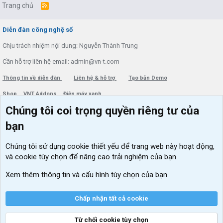
Trang chủ
R
S
S
Diễn đàn công nghệ số
Chịu trách nhiệm nội dung: Nguyễn Thành Trung
Cần hỗ trợ liên hệ email: admin@vn-t.com
Thông tin về diễn đàn
Liên hệ & hỗ trợ
Tạo bản Demo
Shop
VNT Addons
Điện máy xanh
Chúng tôi coi trọng quyền riêng tư của
Menu thành viên
Diễn đàn
bạn
Đăng nhập
Tin học căn bản
Chúng tôi sử dụng
cookie thiết yếu
để trang web này hoạt động,
Kích hoạt Windows/ Office miễn phí
và cookie tùy chọn để nâng cao trải nghiệm của bạn.
VIP add-ons Xenforo
Xem thêm thông tin và cấu hình tùy chọn của bạn
Khuyến mãi và tài trợ
Chấp nhận tất cả cookie
Từ chối cookie tùy chọn