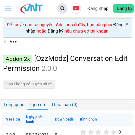
Đăng nhập
Đăng ký
Để tải về các tài nguyên, Add-ons ở đây, bạn cần phải
Đăng
nhập
hoặc
Đăng ký
nếu chưa có tài khoản.
Free
[OzzModz] Conversation Edit
Addon 2x
Permission
2.0.0
Bạn không có quyền tải về
Tổng quan
Lịch sử
Thảo luận (0)
Ngày phát
Version
Downloads
Bình chọn
hành
0
0