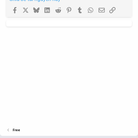
Facebook
X
Bluesky
LinkedIn
Reddit
Pinterest
Tumblr
WhatsApp
Email
Link
Free