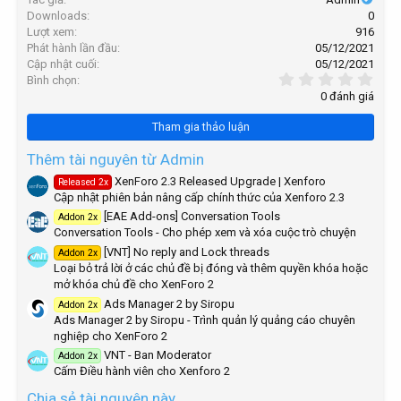
h
Downloads
0
ó
Lượt xem
916
a
Phát hành lần đầu
05/12/2021
Cập nhật cuối
05/12/2021
0
Bình chọn
,
0 đánh giá
0
0
Tham gia thảo luận
s
t
a
Thêm tài nguyên từ Admin
r
XenForo 2.3 Released Upgrade | Xenforo
Released 2x
(
Cập nhật phiên bản nâng cấp chính thức của Xenforo 2.3
s
)
[EAE Add-ons] Conversation Tools
Addon 2x
Conversation Tools - Cho phép xem và xóa cuộc trò chuyện
[VNT] No reply and Lock threads
Addon 2x
Loại bỏ trả lời ở các chủ đề bị đóng và thêm quyền khóa hoặc
mở khóa chủ đề cho XenForo 2
Ads Manager 2 by Siropu
Addon 2x
Ads Manager 2 by Siropu - Trình quản lý quảng cáo chuyên
nghiệp cho XenForo 2
VNT - Ban Moderator
Addon 2x
Cấm Điều hành viên cho Xenforo 2
Chia sẻ tài nguyên này