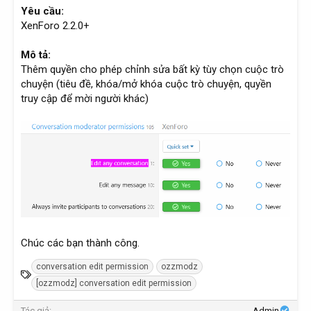
Yêu cầu:
XenForo 2.2.0+
Mô tả:
Thêm quyền cho phép chỉnh sửa bất kỳ tùy chọn cuộc trò
chuyện (tiêu đề, khóa/mở khóa cuộc trò chuyện, quyền
truy cập để mời người khác)
Chúc các bạn thành công.
conversation edit permission
ozzmodz
T
[ozzmodz] conversation edit permission
ừ
k
Tác giả
Admin