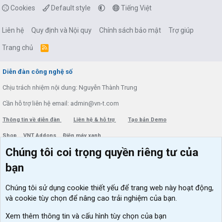
Cookies
Default style
Tiếng Việt
Liên hệ
Quy định và Nội quy
Chính sách bảo mật
Trợ giúp
Trang chủ
R
S
S
Diễn đàn công nghệ số
Chịu trách nhiệm nội dung: Nguyễn Thành Trung
Cần hỗ trợ liên hệ email: admin@vn-t.com
Thông tin về diễn đàn
Liên hệ & hỗ trợ
Tạo bản Demo
Shop
VNT Addons
Điện máy xanh
Chúng tôi coi trọng quyền riêng tư của
Menu thành viên
Diễn đàn
bạn
Đăng nhập
Tin học căn bản
Chúng tôi sử dụng
cookie thiết yếu
để trang web này hoạt động,
Kích hoạt Windows/ Office miễn phí
và cookie tùy chọn để nâng cao trải nghiệm của bạn.
VIP add-ons Xenforo
Xem thêm thông tin và cấu hình tùy chọn của bạn
Khuyến mãi và tài trợ