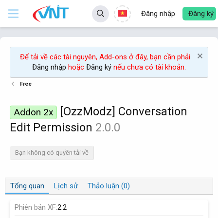
Đăng nhập
Đăng ký
Để tải về các tài nguyên, Add-ons ở đây, bạn cần phải
Đăng nhập
hoặc
Đăng ký
nếu chưa có tài khoản.
Free
[OzzModz] Conversation
Addon 2x
Edit Permission
2.0.0
Bạn không có quyền tải về
Tổng quan
Lịch sử
Thảo luận (0)
Phiên bản XF
2.2