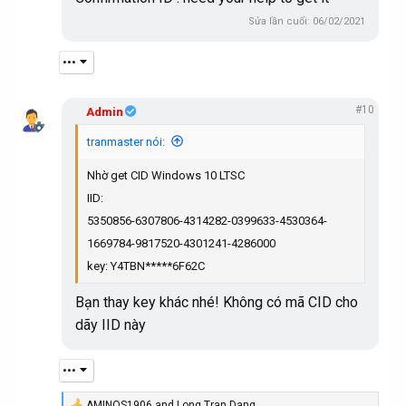
Sửa lần cuối:
06/02/2021
•••
#10
Admin
tranmaster nói:
Nhờ get CID Windows 10 LTSC
IID:
5350856-6307806-4314282-0399633-4530364-
1669784-9817520-4301241-4286000
key: Y4TBN*****6F62C
Bạn thay key khác nhé! Không có mã CID cho
dãy IID này
•••
AMINOS1906
and
Long Tran Dang