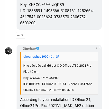
Key: XN3GG-*****-JQP89
IID: 1888591-1493566-5108161-1252664-
4617542-0023624-0733570-2306752-
8603200
•••
#13
Xinchao
dhoangphuc1990 nói:
Nhờ các bác call để get CID Office LTSC 2021 Pro
Plus hộ em:
Key: XN3GG-*****-JQP89
IID: 1888591-1493566-5108161-1252664-4617542-
0023624-0733570-2306752-8603200
According to your installation ID Office 21,
Office21ProPlus2021VL_MAK_AE2 edition: