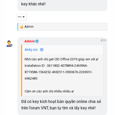
key khác nhé!
•••
Admin
R
e
a
#19
c
Admin
t
i
Ahihj nói:
o
n
Nhờ các anh chị get CID Office 2019 giúp em với ạ!
s
:
Installation ID : 0611802-4078894-2469966-
8719586-1564252-4692511-0930676-2269351-
6962485
Cảm ơn các anh chị nhiều nhiều ạ!
Đã có key kích hoạt bản quyền online chia sẻ
trên forum VNT, bạn tự tìm và lấy key nhé!