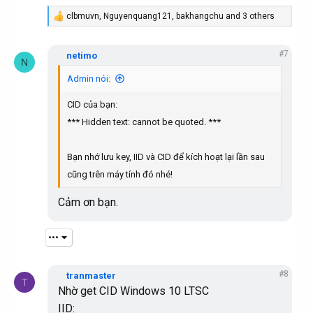
clbmuvn
,
Nguyenquang121
,
bakhangchu
and 3 others
R
e
a
#7
c
netimo
N
t
i
Admin nói:
o
n
CID của bạn:
s
:
*** Hidden text: cannot be quoted. ***
Bạn nhớ lưu key, IID và CID để kích hoạt lại lần sau
cũng trên máy tính đó nhé!
Cảm ơn bạn.
•••
#8
tranmaster
T
Nhờ get CID Windows 10 LTSC
IID: