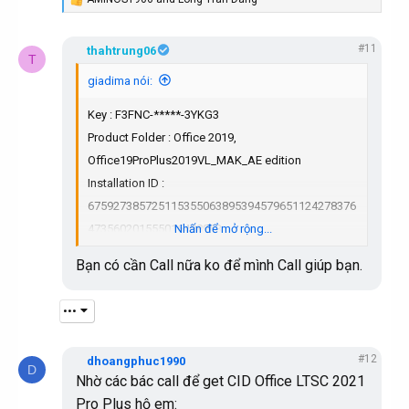
R
e
a
#11
c
thahtrung06
T
t
i
giadima nói:
o
n
Key : F3FNC-*****-3YKG3
s
:
Product Folder : Office 2019,
Office19ProPlus2019VL_MAK_AE edition
Installation ID :
675927385725115355063895394579651124278376
473560201555016488963
Nhấn để mở rộng...
Confirmation ID : need your help to get it
Bạn có cần Call nữa ko để mình Call giúp bạn.
•••
#12
dhoangphuc1990
D
Nhờ các bác call để get CID Office LTSC 2021
Pro Plus hộ em: