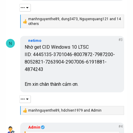
•••
manhnguyenthe89
,
dung3473
,
Nguyenquang121
and 14
R
others
e
a
c
#3
netimo
t
N
Nhờ get CID Windows 10 LTSC
i
o
IID: 4445135-3701046-8007872-7987200-
n
8052821-7263904-2907006-6191881-
s
:
4874243
Em xin chân thành cảm ơn.
•••
manhnguyenthe89
,
hdchien1979
and
Admin
R
e
a
#4
c
Admin
t