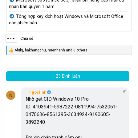
Microsoft 365 (Office 365): Miễn phí nâng cấp mail cá
nhân bản quyền 1 năm
Tổng hợp key kích hoạt Windows và Microsoft Office
các phiên bản
•••
Chia sẻ
Ahihj
,
bakhangchu
,
mienhanh
and 6 others
R
e
a
c
t
23 Bình luận
i
o
n
#1
s
ngoclinh
N
:
Nhờ get CID Windows 10 Pro
ID: 4103941-5987222-0811994-7532061-
0470636-8561395-3634924-9190605-
3892240
Em xin chân thành cảm ơn!