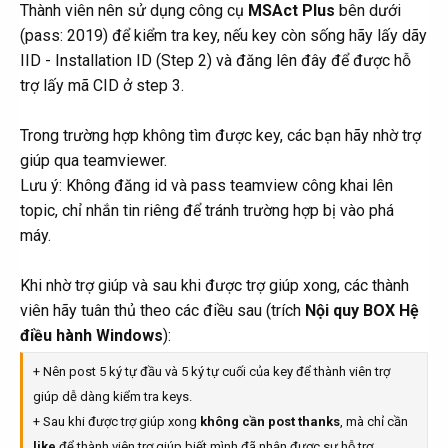
Thành viên nên sử dụng công cụ
MSAct Plus
bên dưới
(pass: 2019) để kiểm tra key, nếu key còn sống hãy lấy dãy
IID - Installation ID (Step 2) và đăng lên đây để được hỗ
trợ lấy mã CID ở step 3.
Trong trường hợp không tìm được key, các bạn hãy nhờ trợ
giúp qua teamviewer.
Lưu ý: Không đăng id và pass teamview công khai lên
topic, chỉ nhắn tin riêng để tránh trường hợp bị vào phá
máy.
Khi nhờ trợ giúp và sau khi được trợ giúp xong, các thành
viên hãy tuân thủ theo các điều sau (trích
Nội quy BOX Hệ
điều hành Windows
):
+ Nên post 5 ký tự đầu và 5 ký tự cuối của key để thành viên trợ
giúp dễ dàng kiểm tra keys.
+ Sau khi được trợ giúp xong
không cần post thanks
, mà chỉ cần
like
để thành viên trợ giúp biết mình đã nhận được sự hỗ trợ.