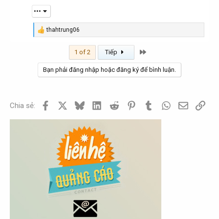
•••
thahtrung06
R
e
a
Last
1 of 2
Tiếp
c
t
Bạn phải đăng nhập hoặc đăng ký để bình luận.
i
o
n
s
:
Facebook
X
Bluesky
LinkedIn
Reddit
Pinterest
Tumblr
WhatsApp
Email
Link
Chia sẻ: