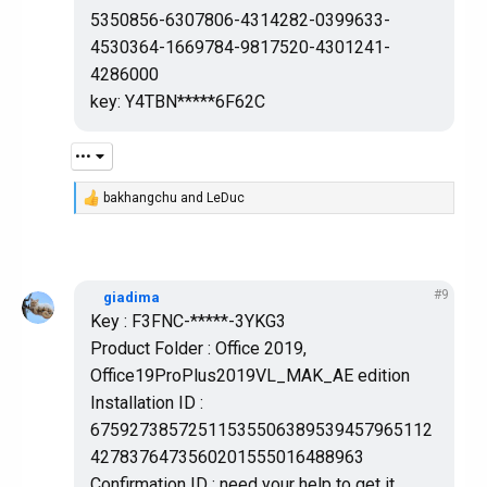
5350856-6307806-4314282-0399633-
4530364-1669784-9817520-4301241-
4286000
key: Y4TBN*****6F62C
•••
bakhangchu
and
LeDuc
R
e
a
c
t
i
#9
giadima
o
Key : F3FNC-*****-3YKG3
n
s
Product Folder : Office 2019,
:
Office19ProPlus2019VL_MAK_AE edition
Installation ID :
67592738572511535506389539457965112
4278376473560201555016488963
Confirmation ID : need your help to get it