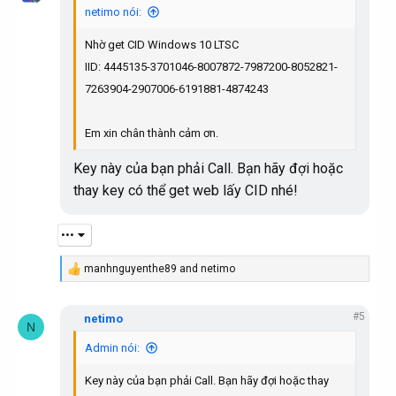
i
netimo nói:
o
n
Nhờ get CID Windows 10 LTSC
s
:
IID: 4445135-3701046-8007872-7987200-8052821-
7263904-2907006-6191881-4874243
Em xin chân thành cảm ơn.
Key này của bạn phải Call. Bạn hãy đợi hoặc
thay key có thể get web lấy CID nhé!
•••
manhnguyenthe89
and
netimo
R
e
a
#5
c
netimo
N
t
i
Admin nói:
o
n
Key này của bạn phải Call. Bạn hãy đợi hoặc thay
s