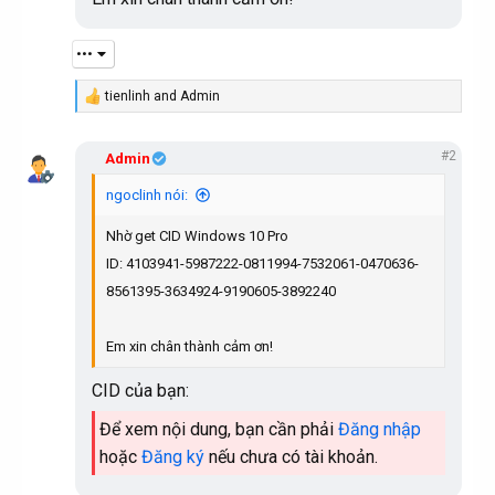
•••
tienlinh
and
Admin
R
e
a
#2
c
Admin
t
i
ngoclinh nói:
o
n
Nhờ get CID Windows 10 Pro
s
:
ID: 4103941-5987222-0811994-7532061-0470636-
8561395-3634924-9190605-3892240
Em xin chân thành cảm ơn!
CID của bạn:
Để xem nội dung, bạn cần phải
Đăng nhập
hoặc
Đăng ký
nếu chưa có tài khoản.