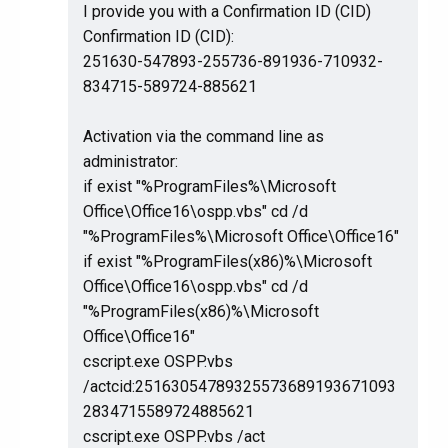
I provide you with a Confirmation ID (CID)
Confirmation ID (CID):
251630-547893-255736-891936-710932-
834715-589724-885621
Activation via the command line as
administrator:
if exist "%ProgramFiles%\Microsoft
Office\Office16\ospp.vbs" cd /d
"%ProgramFiles%\Microsoft Office\Office16"
if exist "%ProgramFiles(x86)%\Microsoft
Office\Office16\ospp.vbs" cd /d
"%ProgramFiles(x86)%\Microsoft
Office\Office16"
cscript.exe OSPP.vbs
/actcid:25163054789325573689193671093
2834715589724885621
cscript.exe OSPP.vbs /act