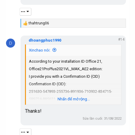
•••
thahtrung06
R
e
a
#14
c
dhoangphuc1990
D
t
i
Xinchao nói:
o
n
According to your installation ID Office 21,
s
:
Office21ProPlus2021VL_MAK_AE2 edition:
I provide you with a Confirmation ID (CID)
Confirmation ID (CID):
251630-547893-255736-891936-710932-834715-
589724-885621
Nhấn để mở rộng...
Thanks!
Activation via the command line as administrator:
Sửa lần cuối:
31/08/2022
if exist "%ProgramFiles%\Microsoft
Office\Office16\ospp.vbs" cd /d
•••