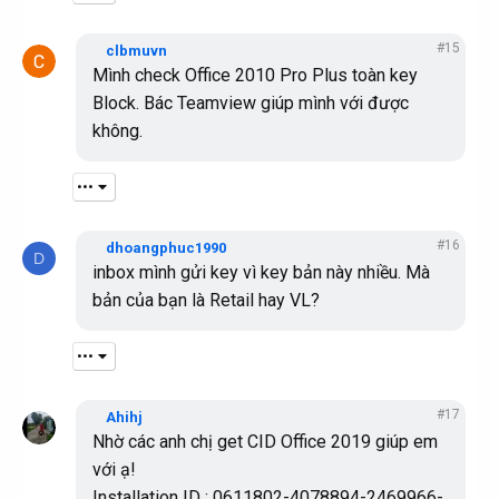
"%ProgramFiles%\Microsoft Office\Office16"
if exist "%ProgramFiles(x86)%\Microsoft
#15
clbmuvn
Office\Office16\ospp.vbs" cd /d
Mình check Office 2010 Pro Plus toàn key
"%ProgramFiles(x86)%\Microsoft Office\Office16"
Block. Bác Teamview giúp mình với được
cscript.exe OSPP.vbs
không.
/actcid:251630547893255736891936710932834715
589724885621
•••
cscript.exe OSPP.vbs /act
#16
dhoangphuc1990
D
inbox mình gửi key vì key bản này nhiều. Mà
bản của bạn là Retail hay VL?
•••
#17
Ahihj
Nhờ các anh chị get CID Office 2019 giúp em
với ạ!
Installation ID : 0611802-4078894-2469966-