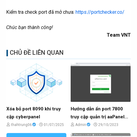
Kiểm tra check port đã mở chưa:
https://portchecker.co/
Chúc bạn thành công!
Team VNT
CHỦ ĐỀ LIÊN QUAN
Xóa bỏ port 8090 khi truy
Hướng dẫn ẩn port 7800
cập cyberpanel
truy cập quản trị aaPanel...
C
N
C
N
thahtrung06
01/07/2025
Admin
29/10/2023
h
g
h
g