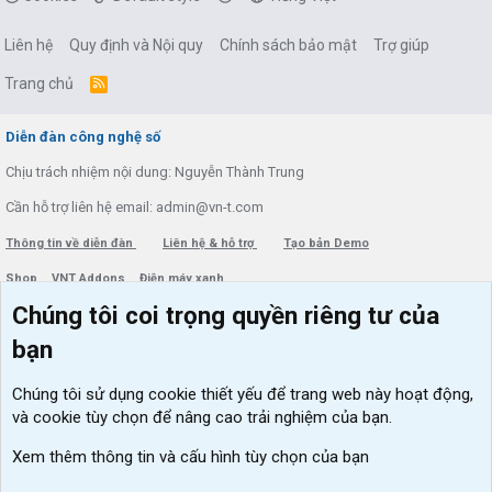
Liên hệ
Quy định và Nội quy
Chính sách bảo mật
Trợ giúp
Trang chủ
R
S
S
Diễn đàn công nghệ số
Chịu trách nhiệm nội dung: Nguyễn Thành Trung
Cần hỗ trợ liên hệ email: admin@vn-t.com
Thông tin về diễn đàn
Liên hệ & hỗ trợ
Tạo bản Demo
Shop
VNT Addons
Điện máy xanh
Chúng tôi coi trọng quyền riêng tư của
Menu thành viên
Diễn đàn
bạn
Đăng nhập
Tin học căn bản
Chúng tôi sử dụng
cookie thiết yếu
để trang web này hoạt động,
Kích hoạt Windows/ Office miễn phí
và cookie tùy chọn để nâng cao trải nghiệm của bạn.
VIP add-ons Xenforo
Xem thêm thông tin và cấu hình tùy chọn của bạn
Khuyến mãi và tài trợ