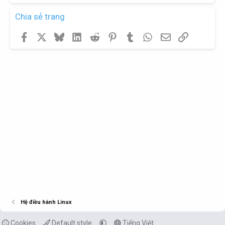
Chia sẻ trang
Facebook
X
Bluesky
LinkedIn
Reddit
Pinterest
Tumblr
WhatsApp
Email
Link
Hệ điều hành Linux
Cookies
Default style
Tiếng Việt