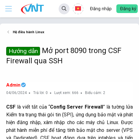
Đăng nhập
Đăng ký
Hệ điều hành Linux
Mở port 8090 trong CSF
Hướng dẫn
Firewall qua SSH
Admin
04/06/2024
Trả lời: 0
Lượt xem: 666
Biểu cảm: 2
CSF
là viết tắt của “
Config Server Firewall
” là tường lửa
Kiểm tra trạng thái gói tin (SPI), ứng dụng bảo mật và phát
hiện đăng nhập, xâm nhập cho các máy chủ Linux. Được
phát hành miễn phí để tăng tính bảo mật cho server (VPS
và Dedicated). CSF hoạt động dựa trên iptables và tiến