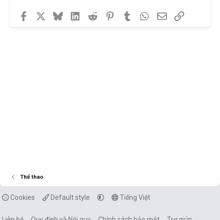
Facebook
X
Bluesky
LinkedIn
Reddit
Pinterest
Tumblr
WhatsApp
Email
Link
Thể thao
Cookies
Default style
Tiếng Việt
Liên hệ
Quy định và Nội quy
Chính sách bảo mật
Trợ giúp