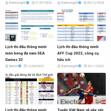
C
N
C
N
thahtrung06
21/07/2026
thahtrung06
05/12/2024
h
g
h
g
ủ
à
ủ
à
đ
y
đ
y
ề
g
ề
g
t
ử
t
ử
ạ
i
ạ
i
o
o
Lịch thi đấu thông minh
Lịch thi đấu thông minh
b
b
môn bóng đá nam SEA
AFF Cup 2022, công cụ
ở
ở
Games 32
hữu ích
i
i
C
N
C
N
Admin
12/04/2023
thahtrung06
25/11/2022
h
g
h
g
ủ
à
ủ
à
đ
y
đ
y
ề
g
ề
g
t
ử
t
ử
ạ
i
ạ
i
o
o
Lịch thi đấu thông minh
Tuyển Việt Nam sẽ gây sốc