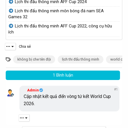
Lịch thi đấu thông minh AFF Cup 2024
Lịch thi đấu thông minh môn bóng đá nam SEA
Games 32
Lịch thi đấu thông minh AFF Cup 2022, công cụ hữu
ích
•••
Chia sẻ
T
không bị che tên đội
lịch thi đấu thông minh
world cup
ừ
k
1 Bình luận
h
ó
#1
Admin
a
Cập nhật kết quả đến vòng tứ kết World Cup
2026.
•••