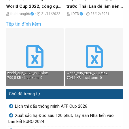
b
b
World Cup 2022, công cụ...
trước Thái Lan để làm nên...
ở
ở
C
N
C
N
thahtrung06
21/11/2022
LDTD
26/12/2021
i
i
h
g
h
g
Tệp tin đính kèm
ủ
à
ủ
à
đ
y
đ
y
ề
g
ề
g
t
ử
t
ử
ạ
i
ạ
i
o
o
b
b
world_cup_2026_v1.3.xlsx
world_cup_2026_v1.3.xlsx
700,5 KB · Lượt xem: 0
704,6 KB · Lượt xem: 0
ở
ở
i
i
Chủ đề tương tự
Lịch thi đấu thông minh AFF Cup 2026
Xuất sắc hạ Đức sau 120 phút, Tây Ban Nha tiến vào
bán kết EURO 2024