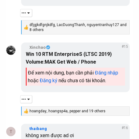
•••
dfjgjkdfgnjkdfg
,
LacDuongThanh
,
nguyentranhuy127
and
R
8 others
e
a
c
#15
Xinchao
t
Win 10 RTM EnterpriseS (LTSC 2019)
i
o
Volume:MAK Get Web / Phone
n
s
Để xem nội dung, bạn cần phải
Đăng nhập
:
hoặc
Đăng ký
nếu chưa có tài khoản.
•••
hoangday
,
hoangsp4a
,
pepper
and 19 others
R
e
a
#16
c
thaibang
T
t
không xem được ad ơi
i