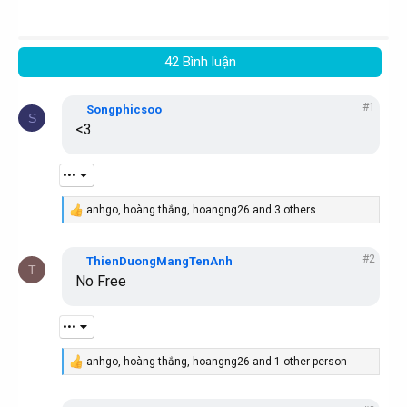
ừ
t
i
k
o
h
n
42 Bình luận
s
ó
:
a
#1
Songphicsoo
S
<3
•••
anhgo
,
hoàng thắng
,
hoangng26
and 3 others
R
e
a
#2
c
ThienDuongMangTenAnh
T
t
No Free
i
o
n
•••
s
:
anhgo
,
hoàng thắng
,
hoangng26
and 1 other person
R
e
a