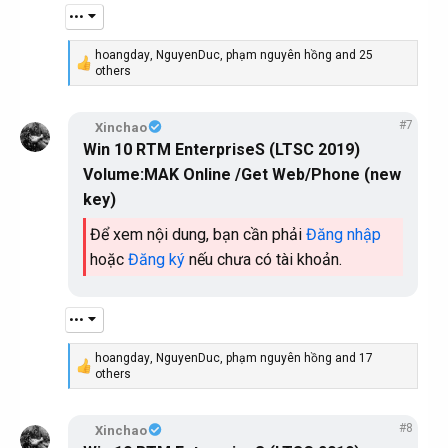
•••
hoangday
,
NguyenDuc
,
phạm nguyên hồng
and 25
R
others
e
a
c
#7
Xinchao
t
Win 10 RTM EnterpriseS (LTSC 2019)
i
o
Volume:MAK Online /Get Web/Phone (new
n
key)
s
:
Để xem nội dung, bạn cần phải
Đăng nhập
hoặc
Đăng ký
nếu chưa có tài khoản.
•••
hoangday
,
NguyenDuc
,
phạm nguyên hồng
and 17
R
others
e
a
c
#8
Xinchao
t