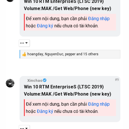
Win 10 RTM EnterpriseS (LTSC 2019)
i
o
Volume:MAK /Get Web/Phone (new key)
n
s
Để xem nội dung, bạn cần phải
Đăng nhập
:
hoặc
Đăng ký
nếu chưa có tài khoản.
•••
hoangday
,
NguyenDuc
,
pepper
and 15 others
R
e
a
c
t
i
#9
Xinchao
o
Win 10 RTM EnterpriseS (LTSC 2019)
n
s
Volume:MAK /Get Web/Phone (new key)
:
Để xem nội dung, bạn cần phải
Đăng nhập
hoặc
Đăng ký
nếu chưa có tài khoản.
•••