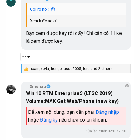
T
t
i
GoPro nói:
o
n
Xem k đc ad ơi
s
:
Bạn xem được key rồi đấy! Chỉ cần có 1 like
là xem được key.
•••
hoangsp4a
,
hongphucsd2005
,
lord
and 2 others
R
e
a
#6
c
Xinchao
t
Win 10 RTM EnterpriseS (LTSC 2019)
i
Volume:MAK Get Web/Phone
(new key)
o
n
s
Để xem nội dung, bạn cần phải
Đăng nhập
:
hoặc
Đăng ký
nếu chưa có tài khoản.
Sửa lần cuối:
02/01/2020