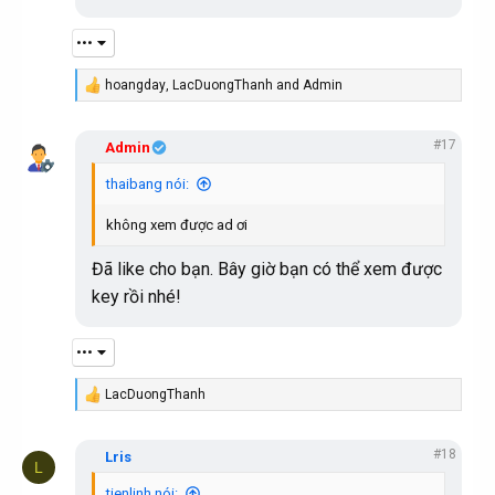
o
n
•••
s
:
hoangday
,
LacDuongThanh
and
Admin
R
e
a
#17
c
Admin
t
i
thaibang nói:
o
n
không xem được ad ơi
s
:
Đã like cho bạn. Bây giờ bạn có thể xem được
key rồi nhé!
•••
LacDuongThanh
R
e
a
#18
c
Lris
L
t
i
tienlinh nói: