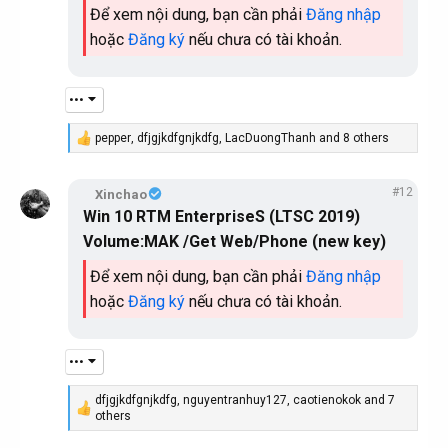
s
Để xem nội dung, bạn cần phải
Đăng nhập
:
hoặc
Đăng ký
nếu chưa có tài khoản.
•••
pepper
,
dfjgjkdfgnjkdfg
,
LacDuongThanh
and 8 others
R
e
a
#12
c
Xinchao
t
Win 10 RTM EnterpriseS (LTSC 2019)
i
Volume:MAK
/Get Web/Phone (new key)
o
n
s
Để xem nội dung, bạn cần phải
Đăng nhập
:
hoặc
Đăng ký
nếu chưa có tài khoản.
•••
dfjgjkdfgnjkdfg
,
nguyentranhuy127
,
caotienokok
and 7
R
others
e
a