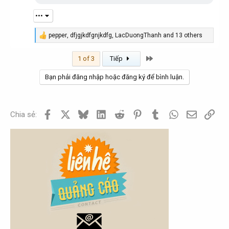
•••
pepper
,
dfjgjkdfgnjkdfg
,
LacDuongThanh
and 13 others
R
e
a
Last
1 of 3
Tiếp
c
t
Bạn phải đăng nhập hoặc đăng ký để bình luận.
i
o
n
s
:
Facebook
X
Bluesky
LinkedIn
Reddit
Pinterest
Tumblr
WhatsApp
Email
Link
Chia sẻ: