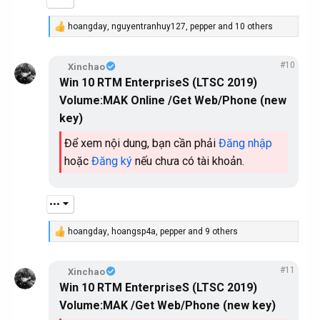
hoangday
,
nguyentranhuy127
,
pepper
and 10 others
R
e
a
#10
c
Xinchao
t
Win 10 RTM EnterpriseS (LTSC 2019)
i
Volume:MAK Online /Get Web/Phone (new
o
n
key)
s
:
Để xem nội dung, bạn cần phải
Đăng nhập
hoặc
Đăng ký
nếu chưa có tài khoản.
•••
hoangday
,
hoangsp4a
,
pepper
and 9 others
R
e
a
#11
c
Xinchao
t
Win 10 RTM EnterpriseS (LTSC 2019)
i
Volume:MAK
/Get Web/Phone (new key)
o
n