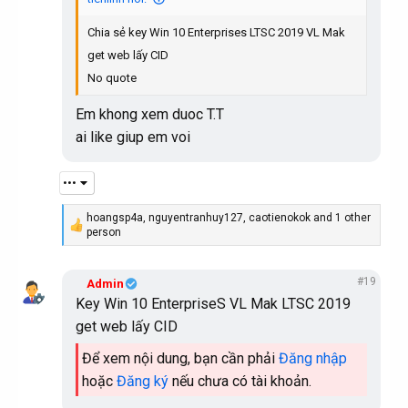
o
n
Chia sẻ key Win 10 Enterprises LTSC 2019 VL Mak
s
:
get web lấy CID
No quote
Em khong xem duoc T.T
ai like giup em voi
•••
hoangsp4a
,
nguyentranhuy127
,
caotienokok
and 1 other
R
person
e
a
c
#19
Admin
t
Key Win 10 EnterpriseS VL Mak LTSC 2019
i
o
get web lấy CID
n
s
Để xem nội dung, bạn cần phải
Đăng nhập
:
hoặc
Đăng ký
nếu chưa có tài khoản.