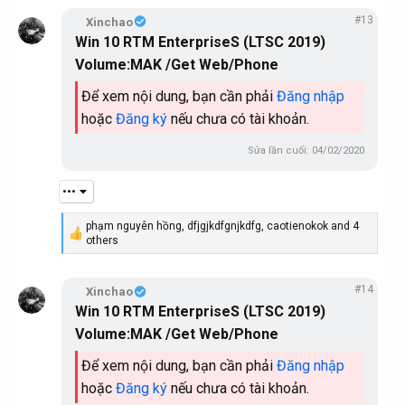
c
#13
Xinchao
t
Win 10 RTM EnterpriseS (LTSC 2019)
i
o
Volume:MAK /Get Web/Phone
n
s
Để xem nội dung, bạn cần phải
Đăng nhập
:
hoặc
Đăng ký
nếu chưa có tài khoản.
Sửa lần cuối:
04/02/2020
•••
phạm nguyên hồng
,
dfjgjkdfgnjkdfg
,
caotienokok
and 4
R
others
e
a
c
#14
Xinchao
t
Win 10 RTM EnterpriseS (LTSC 2019)
i
o
Volume:MAK /Get Web/Phone
n
s
Để xem nội dung, bạn cần phải
Đăng nhập
:
hoặc
Đăng ký
nếu chưa có tài khoản.