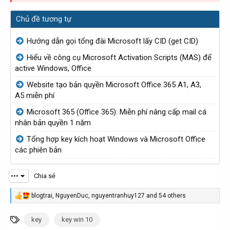
Chủ đề tương tự
Hướng dẫn gọi tổng đài Microsoft lấy CID (get CID)
Hiểu về công cụ Microsoft Activation Scripts (MAS) để
active Windows, Office
Website tạo bản quyền Microsoft Office 365 A1, A3,
A5 miễn phí
Microsoft 365 (Office 365): Miễn phí nâng cấp mail cá
nhân bản quyền 1 năm
Tổng hợp key kích hoạt Windows và Microsoft Office
các phiên bản
•••
Chia sẻ
blogtrai
,
NguyenDuc
,
nguyentranhuy127
and 54 others
R
e
a
T
key
key win 10
c