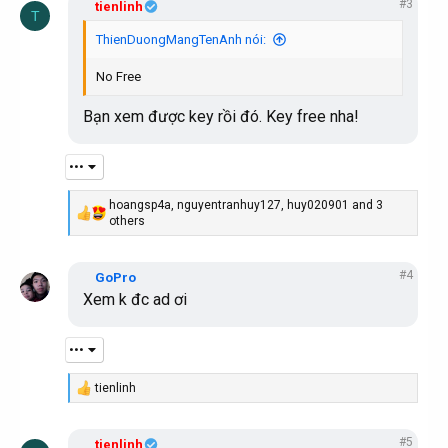
#3
c
tienlinh
T
t
i
ThienDuongMangTenAnh nói:
o
n
No Free
s
:
Bạn xem được key rồi đó. Key free nha!
•••
hoangsp4a
,
nguyentranhuy127
,
huy020901
and 3
R
others
e
a
c
#4
GoPro
t
Xem k đc ad ơi
i
o
n
s
•••
:
tienlinh
R
e
a
#5
c
tienlinh