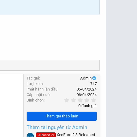
Tác giả
Admin
Lượt xem
747
Phát hành lần đầu
06/04/2024
Cập nhật cuối
06/04/2024
0
Bình chọn
,
0 đánh giá
0
0
Tham gia thảo luận
s
t
a
Thêm tài nguyên từ Admin
r
XenForo 2.3 Released
Released 2x
(