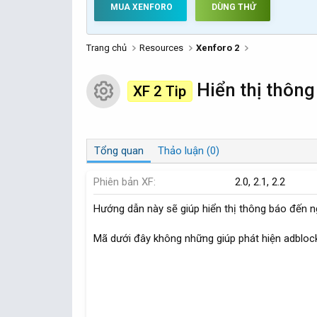
MUA XENFORO
DÙNG THỬ
Trang chủ
Resources
Xenforo 2
Hiển thị thôn
XF 2 Tip
Resource icon
Tổng quan
Thảo luận (0)
Phiên bản XF
2.0
2.1
2.2
Hướng dẫn này sẽ giúp hiển thị thông báo đến n
Mã dưới đây không những giúp phát hiện adblock,