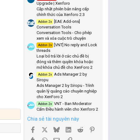
Upgrade | Xenforo
s
)
Cập nhật phiên bản nâng cấp
chính thức của Xenforo 2.3
[EAE Add-ons]
Addon 2x
Conversation Tools
Conversation Tools - Cho phép
xem và xóa cuộc trò chuyện
[VNT] No reply and Lock
Addon 2x
threads
Loại bỏ trả lời ở các chủ đề bị
đóng và thêm quyền khóa hoặc
mở khóa chủ đề cho XenForo 2
Ads Manager 2 by
Addon 2x
Siropu
Ads Manager 2 by Siropu - Trình
quản lý quảng cáo chuyên nghiệp
cho XenForo 2
VNT - Ban Moderator
Addon 2x
Cấm Điều hành viên cho Xenforo 2
Chia sẻ tài nguyên này
Facebook
X
Bluesky
LinkedIn
Reddit
Pinterest
Tumblr
WhatsApp
Email
Link