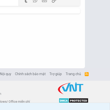
 Nội quy
Chính sách bảo mật
Trợ giúp
Trang chủ
R
S
S
n
dows/ Office miễn phí
enforo