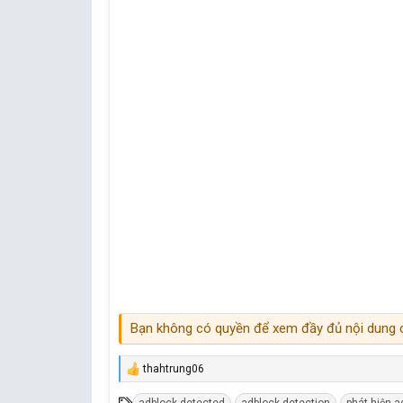
Bạn không có quyền để xem đầy đủ nội dung c
thahtrung06
R
e
T
adblock detected
adblock detection
phát hiện a