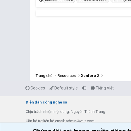
a
c
ừ
t
k
i
h
o
n
ó
s
a
:
Trang chủ
Resources
Xenforo 2
Cookies
Default style
Tiếng Việt
Diễn đàn công nghệ số
Chịu trách nhiệm nội dung: Nguyễn Thành Trung
Cần hỗ trợ liên hệ email: admin@vn-t.com
Thông tin về diễn đàn
Liên hệ & hỗ trợ
Tạo bản Demo