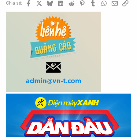
Facebook
X
Bluesky
LinkedIn
Reddit
Pinterest
Tumblr
WhatsApp
Email
Link
Chia sẻ: