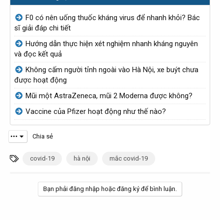
ủ
à
ủ
à
đ
y
đ
y
F0 có nên uống thuốc kháng virus để nhanh khỏi? Bác
ề
g
ề
g
sĩ giải đáp chi tiết
t
ử
t
ử
Hướng dẫn thực hiện xét nghiệm nhanh kháng nguyên
ạ
i
ạ
i
và đọc kết quả
o
o
Không cấm người tỉnh ngoài vào Hà Nội, xe buýt chưa
b
b
được hoạt động
ở
ở
Mũi một AstraZeneca, mũi 2 Moderna được không?
i
i
Vaccine của Pfizer hoạt động như thế nào?
•••
Chia sẻ
T
covid-19
hà nội
mắc covid-19
ừ
k
Bạn phải đăng nhập hoặc đăng ký để bình luận.
h
ó
a