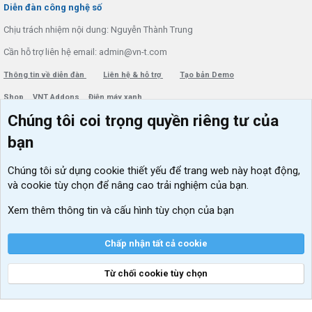
Diễn đàn công nghệ số
Chịu trách nhiệm nội dung: Nguyễn Thành Trung
Cần hỗ trợ liên hệ email: admin@vn-t.com
Thông tin về diễn đàn
Liên hệ & hỗ trợ
Tạo bản Demo
Shop
VNT Addons
Điện máy xanh
Chúng tôi coi trọng quyền riêng tư của
Menu thành viên
Diễn đàn
bạn
Đăng nhập
Tin học căn bản
Chúng tôi sử dụng
cookie thiết yếu
để trang web này hoạt động,
Kích hoạt Windows/ Office miễn phí
và cookie tùy chọn để nâng cao trải nghiệm của bạn.
VIP add-ons Xenforo
Xem thêm thông tin và cấu hình tùy chọn của bạn
Khuyến mãi và tài trợ
Chấp nhận tất cả cookie
Từ chối cookie tùy chọn
®
Community platform by XenForo
© 2010-2026 XenForo Ltd.