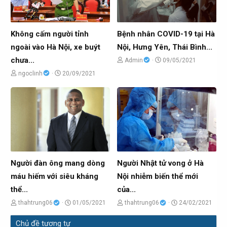
t
ử
t
ử
ạ
i
ạ
i
o
o
Không cấm người tỉnh
Bệnh nhân COVID-19 tại Hà
b
b
ngoài vào Hà Nội, xe buýt
Nội, Hưng Yên, Thái Bình...
ở
ở
chưa...
C
N
Admin
09/05/2021
i
i
h
g
C
N
ngoclinh
20/09/2021
ủ
à
h
g
đ
y
ủ
à
ề
g
đ
y
t
ử
ề
g
ạ
i
t
ử
o
ạ
i
b
o
Người đàn ông mang dòng
Người Nhật tử vong ở Hà
ở
b
máu hiếm với siêu kháng
Nội nhiễm biến thể mới
i
ở
thể...
của...
i
C
N
C
N
thahtrung06
01/05/2021
thahtrung06
24/02/2021
h
g
h
g
Chủ đề tương tự