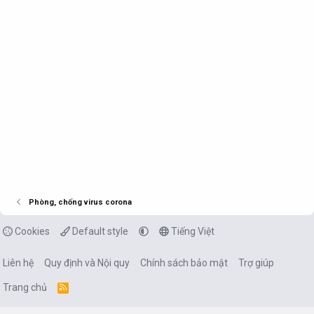
Phòng, chống virus corona
Cookies
Default style
Tiếng Việt
Liên hệ
Quy định và Nội quy
Chính sách bảo mật
Trợ giúp
Trang chủ
R
S
S