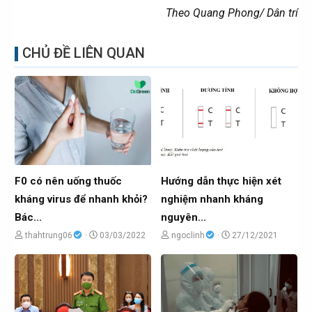
Theo Quang Phong/ Dân trí
CHỦ ĐỀ LIÊN QUAN
F0 có nên uống thuốc
Hướng dẫn thực hiện xét
kháng virus để nhanh khỏi?
nghiệm nhanh kháng
Bác...
nguyên...
C
N
C
N
thahtrung06
03/03/2022
ngoclinh
27/12/2021
h
g
h
g
ủ
à
ủ
à
đ
y
đ
y
ề
g
ề
g