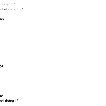
ay lập tức
 nhật ở một nơi
bạn
g
ột
kê
mỗi thống kê
ê