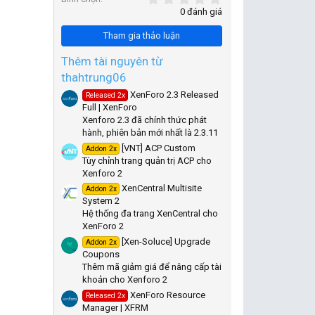
,
0 đánh giá
0
0
Tham gia thảo luận
s
t
a
Thêm tài nguyên từ
r
thahtrung06
(
s
XenForo 2.3 Released
Released 2x
)
Full | XenForo
Xenforo 2.3 đã chính thức phát
hành, phiên bản mới nhất là 2.3.11
[VNT] ACP Custom
Addon 2x
Tùy chỉnh trang quản trị ACP cho
Xenforo 2
XenCentral Multisite
Addon 2x
System 2
Hệ thống đa trang XenCentral cho
XenForo 2
[Xen-Soluce] Upgrade
Addon 2x
Coupons
Thêm mã giảm giá để nâng cấp tài
khoản cho Xenforo 2
XenForo Resource
Released 2x
Manager | XFRM