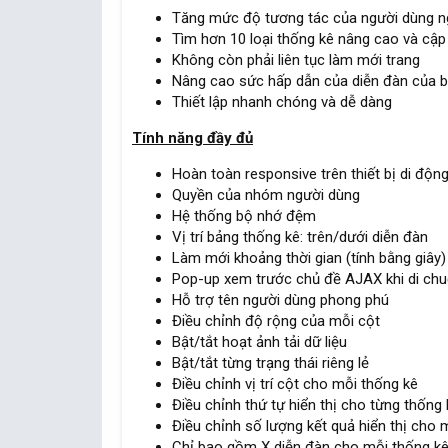
Tăng mức độ tương tác của người dùng ng
Tìm hơn 10 loại thống kê nâng cao và cập
Không còn phải liên tục làm mới trang
Nâng cao sức hấp dẫn của diễn đàn của 
Thiết lập nhanh chóng và dễ dàng
Tính năng đầy đủ
Hoàn toàn responsive trên thiết bị di độn
Quyền của nhóm người dùng
Hệ thống bộ nhớ đệm
Vị trí bảng thống kê: trên/dưới diễn đàn
Làm mới khoảng thời gian (tính bằng giây)
Pop-up xem trước chủ đề AJAX khi di chu
Hỗ trợ tên người dùng phong phú
Điều chỉnh độ rộng của mỗi cột
Bật/tắt hoạt ảnh tải dữ liệu
Bật/tắt từng trạng thái riêng lẻ
Điều chỉnh vị trí cột cho mỗi thống kê
Điều chỉnh thứ tự hiển thị cho từng thống 
Điều chỉnh số lượng kết quả hiển thị cho 
Chỉ bao gồm X diễn đàn cho mỗi thống k