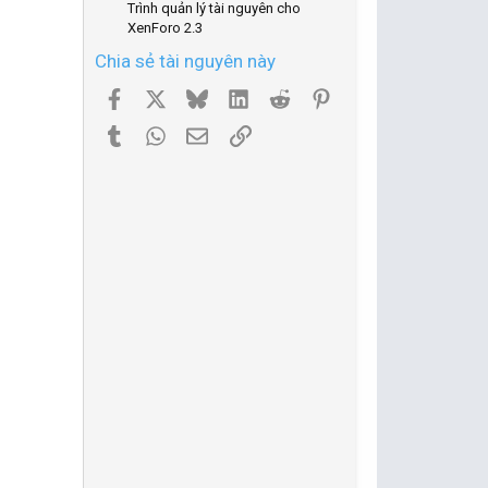
Trình quản lý tài nguyên cho
XenForo 2.3
Chia sẻ tài nguyên này
Facebook
X
Bluesky
LinkedIn
Reddit
Pinterest
Tumblr
WhatsApp
Email
Link