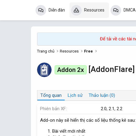
Diễn đàn
Resources
DMCA
Để tải về các tài
Trang chủ
Resources
Free
[AddonFlare]
Addon 2x
Tổng quan
Lịch sử
Thảo luận (0)
Phiên bản XF
2.0
2.1
2.2
Add-on này sẽ hiển thị các số liệu thống kê sau:
Bài viết mới nhất