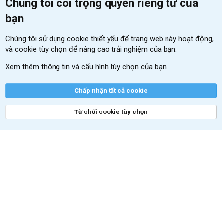
Chúng tôi coi trọng quyền riêng tư của
Menu thành viên
Diễn đàn
bạn
Đăng nhập
Tin học căn bản
Chúng tôi sử dụng
cookie thiết yếu
để trang web này hoạt động,
Kích hoạt Windows/ Office miễn phí
và cookie tùy chọn để nâng cao trải nghiệm của bạn.
VIP add-ons Xenforo
Xem thêm thông tin và cấu hình tùy chọn của bạn
Khuyến mãi và tài trợ
Chấp nhận tất cả cookie
Từ chối cookie tùy chọn
®
Community platform by XenForo
© 2010-2026 XenForo Ltd.