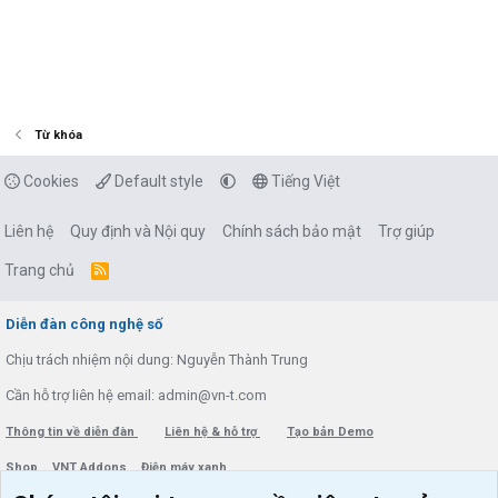
Từ khóa
Cookies
Default style
Tiếng Việt
Liên hệ
Quy định và Nội quy
Chính sách bảo mật
Trợ giúp
Trang chủ
R
S
S
Diễn đàn công nghệ số
Chịu trách nhiệm nội dung: Nguyễn Thành Trung
Cần hỗ trợ liên hệ email: admin@vn-t.com
Thông tin về diễn đàn
Liên hệ & hỗ trợ
Tạo bản Demo
Shop
VNT Addons
Điện máy xanh