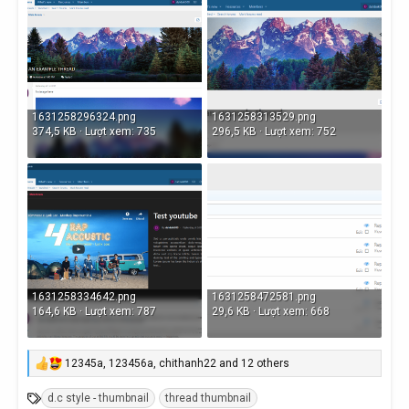
1631258296324.png
1631258313529.png
374,5 KB · Lượt xem: 735
296,5 KB · Lượt xem: 752
1631258334642.png
1631258472581.png
164,6 KB · Lượt xem: 787
29,6 KB · Lượt xem: 668
12345a
,
123456a
,
chithanh22
and 12 others
R
e
T
d.c style - thumbnail
thread thumbnail
a