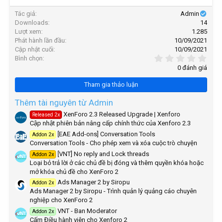
c
ừ
t
Tác giả
Admin
k
i
Downloads
14
h
o
Lượt xem
1.285
n
ó
Phát hành lần đầu
10/09/2021
s
a
Cập nhật cuối
10/09/2021
:
0
Bình chọn
,
0 đánh giá
0
0
Tham gia thảo luận
s
t
a
Thêm tài nguyên từ Admin
r
XenForo 2.3 Released Upgrade | Xenforo
Released 2x
(
Cập nhật phiên bản nâng cấp chính thức của Xenforo 2.3
s
)
[EAE Add-ons] Conversation Tools
Addon 2x
Conversation Tools - Cho phép xem và xóa cuộc trò chuyện
[VNT] No reply and Lock threads
Addon 2x
Loại bỏ trả lời ở các chủ đề bị đóng và thêm quyền khóa hoặc
mở khóa chủ đề cho XenForo 2
Ads Manager 2 by Siropu
Addon 2x
Ads Manager 2 by Siropu - Trình quản lý quảng cáo chuyên
nghiệp cho XenForo 2
VNT - Ban Moderator
Addon 2x
Cấm Điều hành viên cho Xenforo 2