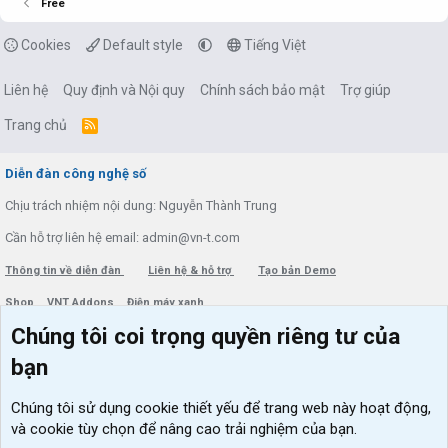
Free
Cookies
Default style
Tiếng Việt
Liên hệ
Quy định và Nội quy
Chính sách bảo mật
Trợ giúp
Trang chủ
R
S
S
Diễn đàn công nghệ số
Chịu trách nhiệm nội dung: Nguyễn Thành Trung
Cần hỗ trợ liên hệ email: admin@vn-t.com
Thông tin về diễn đàn
Liên hệ & hỗ trợ
Tạo bản Demo
Shop
VNT Addons
Điện máy xanh
Chúng tôi coi trọng quyền riêng tư của
Menu thành viên
Diễn đàn
bạn
Đăng nhập
Tin học căn bản
Chúng tôi sử dụng
cookie thiết yếu
để trang web này hoạt động,
Kích hoạt Windows/ Office miễn phí
và cookie tùy chọn để nâng cao trải nghiệm của bạn.
VIP add-ons Xenforo