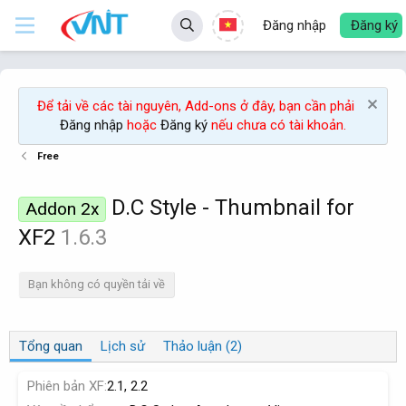
Đăng nhập
Đăng ký
Để tải về các tài nguyên, Add-ons ở đây, bạn cần phải
Đăng nhập
hoặc
Đăng ký
nếu chưa có tài khoản.
Free
D.C Style - Thumbnail for
Addon 2x
XF2
1.6.3
Bạn không có quyền tải về
Tổng quan
Lịch sử
Thảo luận (2)
Phiên bản XF
2.1
2.2