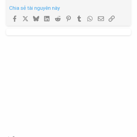
Chia sẻ tài nguyên này
Facebook
X
Bluesky
LinkedIn
Reddit
Pinterest
Tumblr
WhatsApp
Email
Link