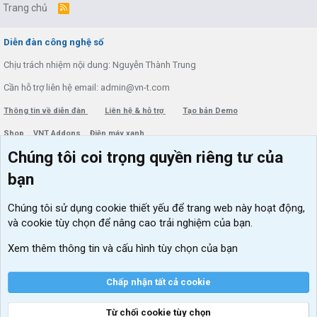
Trang chủ
R
S
S
Diễn đàn công nghệ số
Chịu trách nhiệm nội dung: Nguyễn Thành Trung
Cần hỗ trợ liên hệ email: admin@vn-t.com
Thông tin về diễn đàn
Liên hệ & hỗ trợ
Tạo bản Demo
Shop
VNT Addons
Điện máy xanh
Chúng tôi coi trọng quyền riêng tư của
Menu thành viên
Diễn đàn
bạn
Đăng nhập
Tin học căn bản
Chúng tôi sử dụng
cookie thiết yếu
để trang web này hoạt động,
Kích hoạt Windows/ Office miễn phí
và cookie tùy chọn để nâng cao trải nghiệm của bạn.
VIP add-ons Xenforo
Xem thêm thông tin và cấu hình tùy chọn của bạn
Khuyến mãi và tài trợ
Chấp nhận tất cả cookie
Từ chối cookie tùy chọn