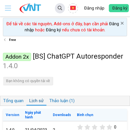
Đăng nhập
Đăng ký
Để tải về các tài nguyên, Add-ons ở đây, bạn cần phải
Đăng
nhập
hoặc
Đăng ký
nếu chưa có tài khoản.
Free
[BS] ChatGPT Autoresponder
Addon 2x
1.4.0
Bạn không có quyền tải về
Tổng quan
Lịch sử
Thảo luận (1)
Ngày phát
Version
Downloads
Bình chọn
hành
0
0