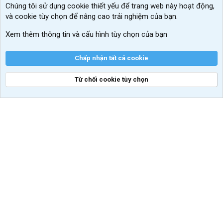
Chúng tôi sử dụng
cookie thiết yếu
để trang web này hoạt động,
Kích hoạt Windows/ Office miễn phí
và cookie tùy chọn để nâng cao trải nghiệm của bạn.
VIP add-ons Xenforo
Xem thêm thông tin và cấu hình tùy chọn của bạn
Khuyến mãi và tài trợ
Chấp nhận tất cả cookie
Từ chối cookie tùy chọn
®
Community platform by XenForo
© 2010-2026 XenForo Ltd.