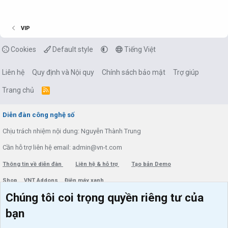
VIP
Cookies
Default style
Tiếng Việt
Liên hệ
Quy định và Nội quy
Chính sách bảo mật
Trợ giúp
Trang chủ
R
S
S
Diễn đàn công nghệ số
Chịu trách nhiệm nội dung: Nguyễn Thành Trung
Cần hỗ trợ liên hệ email: admin@vn-t.com
Thông tin về diễn đàn
Liên hệ & hỗ trợ
Tạo bản Demo
Shop
VNT Addons
Điện máy xanh
Chúng tôi coi trọng quyền riêng tư của
Menu thành viên
Diễn đàn
bạn
Đăng nhập
Tin học căn bản