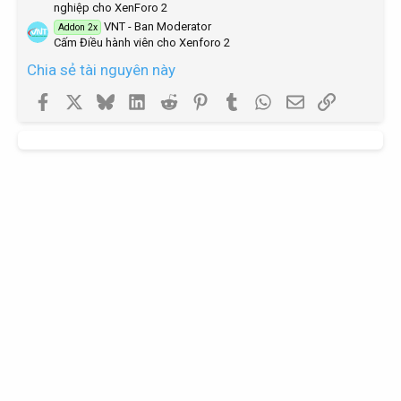
nghiệp cho XenForo 2
VNT - Ban Moderator
Addon 2x
Cấm Điều hành viên cho Xenforo 2
Chia sẻ tài nguyên này
Facebook
X
Bluesky
LinkedIn
Reddit
Pinterest
Tumblr
WhatsApp
Email
Link