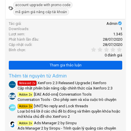
e
account upgrade with promo code
a
T
c
mã giảm giá nâng cấp tài khoản
ừ
t
i
k
Tác giả
Admin
o
h
n
Downloads
1
ó
s
Lượt xem
1.345
:
a
Phát hành lần đầu
28/07/2020
Cập nhật cuối
28/07/2020
0
Bình chọn
,
0 đánh giá
0
0
Tham gia thảo luận
s
t
a
Thêm tài nguyên từ Admin
r
XenForo 2.3 Released Upgrade | Xenforo
Released 2x
(
Cập nhật phiên bản nâng cấp chính thức của Xenforo 2.3
s
)
[EAE Add-ons] Conversation Tools
Addon 2x
Conversation Tools - Cho phép xem và xóa cuộc trò chuyện
[VNT] No reply and Lock threads
Addon 2x
Loại bỏ trả lời ở các chủ đề bị đóng và thêm quyền khóa hoặc
mở khóa chủ đề cho XenForo 2
Ads Manager 2 by Siropu
Addon 2x
Ads Manager 2 by Siropu - Trình quản lý quảng cáo chuyên