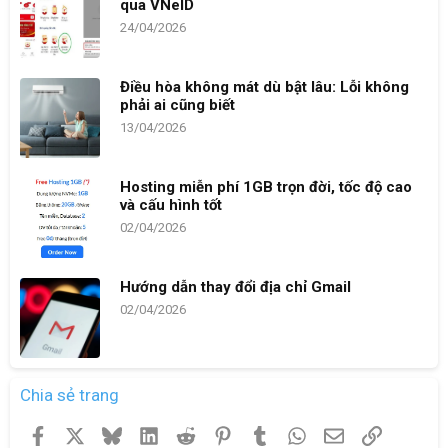
qua VNeID
24/04/2026
Điều hòa không mát dù bật lâu: Lỗi không
phải ai cũng biết
13/04/2026
Hosting miễn phí 1GB trọn đời, tốc độ cao
và cấu hình tốt
02/04/2026
Hướng dẫn thay đổi địa chỉ Gmail
02/04/2026
Chia sẻ trang
Facebook
X
Bluesky
LinkedIn
Reddit
Pinterest
Tumblr
WhatsApp
Email
Link