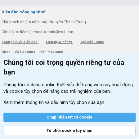
S
S
Diễn đàn công nghệ số
Chịu trách nhiệm nội dung: Nguyễn Thành Trung
Cần hỗ trợ liên hệ email: admin@vn-t.com
Thông tin về diễn đàn
Liên hệ & hỗ trợ
Tạo bản Demo
Shop
VNT Addons
Điện máy xanh
Chúng tôi coi trọng quyền riêng tư của
Menu thành viên
Diễn đàn
bạn
Đăng nhập
Tin học căn bản
Chúng tôi sử dụng
cookie thiết yếu
để trang web này hoạt động,
Kích hoạt Windows/ Office miễn phí
và cookie tùy chọn để nâng cao trải nghiệm của bạn.
VIP add-ons Xenforo
Xem thêm thông tin và cấu hình tùy chọn của bạn
Khuyến mãi và tài trợ
Chấp nhận tất cả cookie
Từ chối cookie tùy chọn
®
Community platform by XenForo
© 2010-2026 XenForo Ltd.