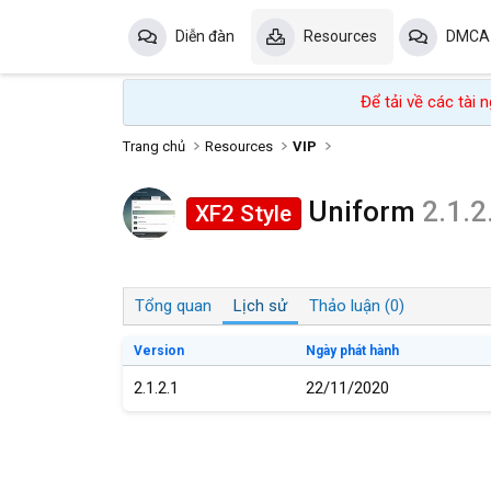
Diễn đàn
Resources
DMCA
Để tải về các tài
Trang chủ
Resources
VIP
Uniform
2.1.2
XF2 Style
Tổng quan
Lịch sử
Thảo luận (0)
Version
Ngày phát hành
2.1.2.1
22/11/2020