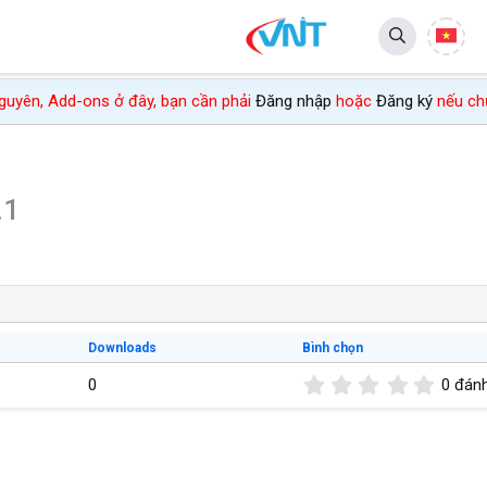
 nguyên, Add-ons ở đây, bạn cần phải
Đăng nhập
hoặc
Đăng ký
nếu chư
.1
Downloads
Bình chọn
0
0
0 đánh
,
0
0
s
t