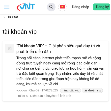
Đăng nhập
Đăng ký
Từ khóa
tài khoản vip
"Tài khoản VIP" – Giải pháp hiệu quả duy trì và
phát triển diễn đàn
Trong bối cảnh Internet phát triển mạnh mẽ và cộng
đồng trực tuyến ngày càng mở rộng, các diễn đàn –
nơi chia sẻ kiến thức, giao lưu và học hỏi – vẫn giữ vai
trò đặc biệt quan trọng. Tuy nhiên, việc duy trì và phát
triển diễn đàn trong giai đoạn hiện nay không hề dễ
dàng, khi mà áp lực về chi...
yopovn
Chủ đề
17/07/2025
nâng cấp
vip
tài
khoản
vip
Trả lời: 0
Diễn đàn:
Chuyện trò linh tinh