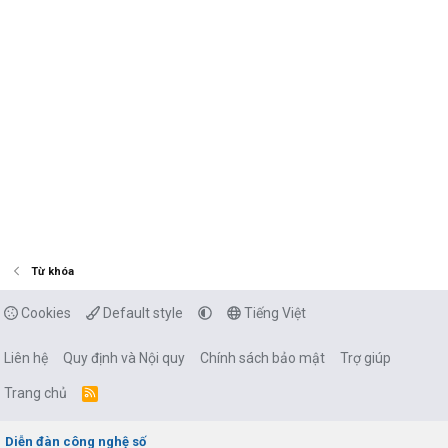
Từ khóa
Cookies
Default style
Tiếng Việt
Liên hệ
Quy định và Nội quy
Chính sách bảo mật
Trợ giúp
Trang chủ
R
S
S
Diễn đàn công nghệ số