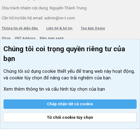
Chịu trách nhiệm nội dung: Nguyễn Thành Trung
Cần hỗ trợ liên hệ email: admin@vn-t.com
Thông tin về diễn đàn
Liên hệ & hỗ trợ
Tạo bản Demo
Shop
VNT Addons
Điện máy xanh
Chúng tôi coi trọng quyền riêng tư của
Menu thành viên
Diễn đàn
bạn
Đăng nhập
Tin học căn bản
Chúng tôi sử dụng
cookie thiết yếu
để trang web này hoạt động,
Kích hoạt Windows/ Office miễn phí
và cookie tùy chọn để nâng cao trải nghiệm của bạn.
VIP add-ons Xenforo
Xem thêm thông tin và cấu hình tùy chọn của bạn
Khuyến mãi và tài trợ
Chấp nhận tất cả cookie
Từ chối cookie tùy chọn
®
Community platform by XenForo
© 2010-2026 XenForo Ltd.