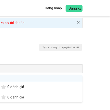
Đăng nhập
Đăng ký
a có tài khoản.
Bạn không có quyền tải về
0
0 đánh giá
,
0
0
0 đánh giá
0
,
s
0
t