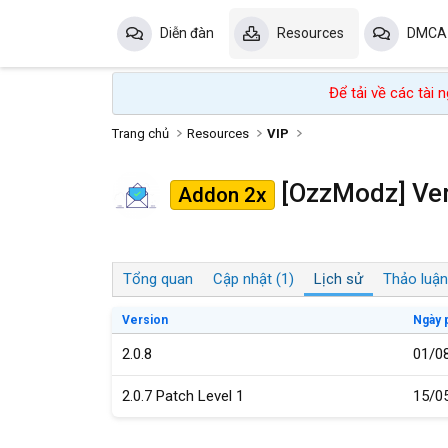
Diễn đàn
Resources
DMCA
Để tải về các tài
Trang chủ
Resources
VIP
[OzzModz] Ver
Addon 2x
Tổng quan
Cập nhật (1)
Lịch sử
Thảo luận
Version
Ngày 
2.0.8
01/0
2.0.7 Patch Level 1
15/0