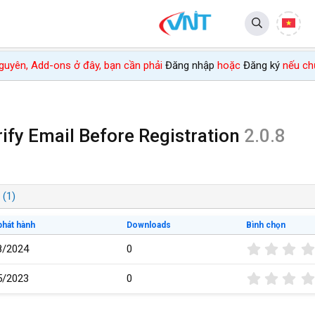
 nguyên, Add-ons ở đây, bạn cần phải
Đăng nhập
hoặc
Đăng ký
nếu chư
ify Email Before Registration
2.0.8
 (1)
phát hành
Downloads
Bình chọn
8/2024
0
5/2023
0