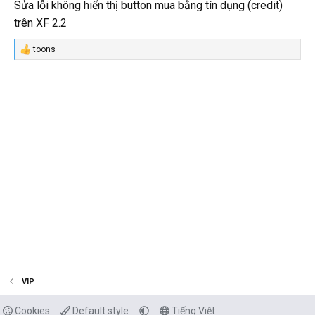
Sửa lỗi không hiển thị button mua bằng tín dụng (credit)
trên XF 2.2
toons
R
e
a
c
t
i
o
n
s
:
VIP
Cookies
Default style
Tiếng Việt