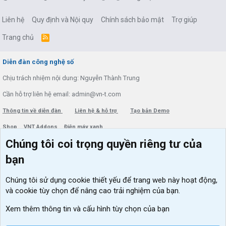
Liên hệ
Quy định và Nội quy
Chính sách bảo mật
Trợ giúp
Trang chủ
R
S
S
Diễn đàn công nghệ số
Chịu trách nhiệm nội dung: Nguyễn Thành Trung
Cần hỗ trợ liên hệ email: admin@vn-t.com
Thông tin về diễn đàn
Liên hệ & hỗ trợ
Tạo bản Demo
Shop
VNT Addons
Điện máy xanh
Chúng tôi coi trọng quyền riêng tư của
Menu thành viên
Diễn đàn
bạn
Đăng nhập
Tin học căn bản
Chúng tôi sử dụng
cookie thiết yếu
để trang web này hoạt động,
Kích hoạt Windows/ Office miễn phí
và cookie tùy chọn để nâng cao trải nghiệm của bạn.
VIP add-ons Xenforo
Xem thêm thông tin và cấu hình tùy chọn của bạn
Khuyến mãi và tài trợ