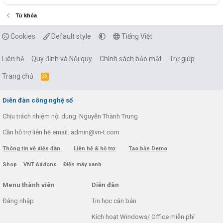
Từ khóa
Cookies
Default style
Tiếng Việt
Liên hệ
Quy định và Nội quy
Chính sách bảo mật
Trợ giúp
Trang chủ
R
S
S
Diễn đàn công nghệ số
Chịu trách nhiệm nội dung: Nguyễn Thành Trung
Cần hỗ trợ liên hệ email: admin@vn-t.com
Thông tin về diễn đàn
Liên hệ & hỗ trợ
Tạo bản Demo
Shop
VNT Addons
Điện máy xanh
Menu thành viên
Diễn đàn
Đăng nhập
Tin học căn bản
Kích hoạt Windows/ Office miễn phí