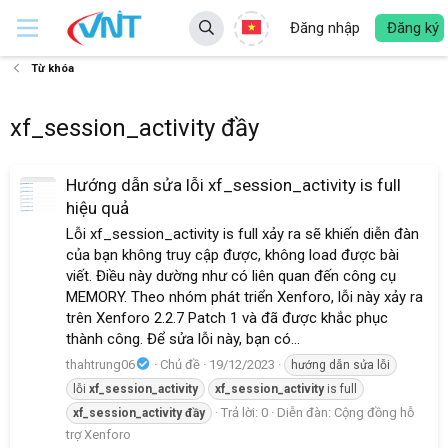
Đăng nhập
Đăng ký
Từ khóa
xf_session_activity đầy
Hướng dẫn sửa lỗi xf_session_activity is full
hiệu quả
Lỗi xf_session_activity is full xảy ra sẽ khiến diễn đàn
của bạn không truy cập được, không load được bài
viết. Điều này dường như có liên quan đến công cụ
MEMORY. Theo nhóm phát triển Xenforo, lỗi này xảy ra
trên Xenforo 2.2.7 Patch 1 và đã được khắc phục
thành công. Để sửa lỗi này, bạn có...
thahtrung06
Chủ đề
19/12/2023
hướng dẫn sửa lỗi
lỗi
xf_session_activity
xf_session_activity
is full
Trả lời: 0
Diễn đàn:
Cộng đồng hỗ
xf_session_activity
đầy
trợ Xenforo