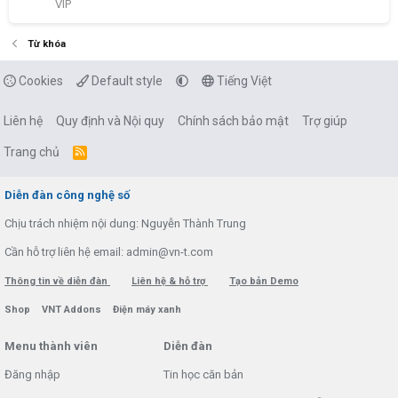
VIP
Từ khóa
Cookies
Default style
Tiếng Việt
Liên hệ
Quy định và Nội quy
Chính sách bảo mật
Trợ giúp
Trang chủ
R
S
S
Diễn đàn công nghệ số
Chịu trách nhiệm nội dung: Nguyễn Thành Trung
Cần hỗ trợ liên hệ email: admin@vn-t.com
Thông tin về diễn đàn
Liên hệ & hỗ trợ
Tạo bản Demo
Shop
VNT Addons
Điện máy xanh
Menu thành viên
Diễn đàn
Đăng nhập
Tin học căn bản