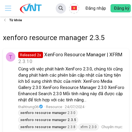
Đăng nhập
Đăng ký
Từ khóa
xenforo resource manager 2.3.5
XenForo Resource Manager | XFRM
Released 2x
T
2.3.10
Cùng với việc phát hành XenForo 2.3.0, chúng tôi cũng
đang phát hành các phiên bản cập nhật của từng tiện
ích bổ sung chính thức của mình: XenForo Media
Gallery 2.3.0 XenForo Resource Manager 2.3.0 XenForo
Enhanced Search 2.3.0 Mỗi tính năng này đã được cập
nhật để tích hợp với các tính năng...
thahtrung06
Resource
24/07/2024
xenforo
resource
manager
2.3.0
xenforo
resource
manager
2.3.5
Chuyên mục:
xenforo
resource
manager
2.3.8
xfrm 2.3.0